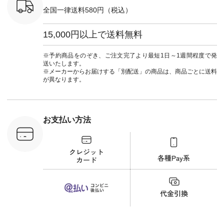
検索してみ
全国一律送料580円（税込）
さいね。
 #fashion
n #今日のコ
15,000円以上で送料無料
ーディネー
ッション #
 #日々の
※予約商品をのぞき、ご注文完了より最短1日～1週間程度で発
暮らしを楽
送いたします。
ンプルライ
※メーカーからお届けする「別配送」の商品は、商品ごとに送料
プルコーデ
が異なります。
#猫 #猫グ
界猫の日 #
財布 #ポー
カップ #猫
松尾ミユキ
お支払い方法
o #アオネコ
n #ナチュラ
official.