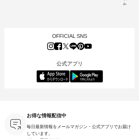
」と
ちょっとひんやり、
miu 」から、 新たに
Laulu 」から、 季節
ルネック
co」から、
見た目にも涼し気な
フォーマルジャケッ
をまたいで穿けるチ
ー ・ 天然素材を生
るだけで気
ワンピース。 日常か
トが仲間入り。 ワン
ェックスカートが新
かしたナ
 バッグや
ら夏休みのお出かけ
ピースとのバランス
登場。 真夏にうれし
タイル
紹介しま
まで、 暑い夏にぴっ
を考え、 丈感やシル
い涼やかさと、 秋を
「HEAV
たりの新作です。 モ
エット、着心地まで
先取りできる落ち着
ら、 新作
-- 松尾ミユキ
デル身長：168cm --
丁寧に設計。 特別な
いた色合いを兼ね備
ーが届きま
OFFICIAL SNS
------------
-------------------------
日を心地よく過ごせ
えたアイテムを、 詳
んのり透
-- &yarn --------------
る一着に仕上げまし
しくご紹介します。
涼やかな生
バッグ
--------------- ■ピン
た。 モデル身長：
モデル身長：164cm
んわりと
（税込） ・
タックワンピース
164cm ----------------
-------------------------
をあしら
・Leo ・
¥12,900（税込） ・
------------- Luuna
---- Lintu Laulu -------
印象的。 
ella [ 注文
ホワイト ・スモーク
miu --------------------
---------------------- ■
公式アプリ
装いに、 
-263B-
ブルー ・ネイビー [
--------- ■【慶弔両
タータンチェックギ
華やぎを
注文番号：MTO-
用】ノーカラーフォ
ャザースカート
る一枚です。 
ットヘアク
263W-29752 ] -------
ーマルジャケット
¥9,900（税込） ・レ
身長：164cm ---
,320（税
---------------------- ▶️
¥16,500（税込） [
ッド系 ・グリーン系
-------------
settes ・
お買い物は写真のタ
注文番号：KOA-
[ 注文番号：MTO-
HEAVENLY -
Chloe [ 注
グをタップ またはプ
262O-31095 ] ■【慶
263S-27183 ] --------
-------------
EMW-
ロフィール
弔両用】大切な日の
--------------------- ▶️
ェックシ
] ■松尾
（@natulan_official）
ボタンフレアワンピ
お買い物は写真のタ
フリルネ
キャットハ
からどうぞ 「ナチュ
ース ¥18,700（税
グをタップ またはプ
ーバー ¥1
マグ ¥
ラン」で 注文番号や
込） [ 注文番号：
ロフィール
込） ・ホ
お得な情報配信中
（税込） ・
商品名を検索してみ
KOA-252W-22368 ]
（@natulan_official）
ラック 
Noisettes
てくださいね。
■【慶弔両用】大切
からどうぞ 「ナチュ
・オフ [
毎日最新情報をメールマガジン・
公式アプリでお届け
・Chloe [
#lifewear #fashion
な日のボウタイAラ
ラン」で 注文番号や
DLW-263T-3
：EMW-
#natulan #今日のコ
インワンピース
商品名を検索してみ
-------------
しています。
------
ーデ #コーディネー
¥18,700（税込） [
てくださいね。
-- ▶️ お買い物は写真