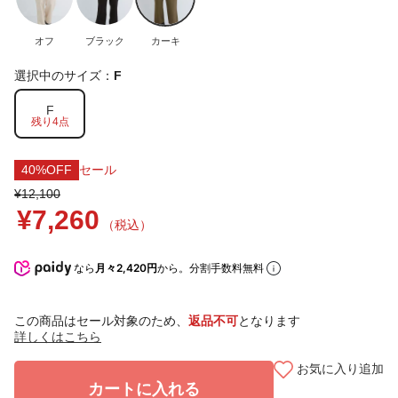
オフ
ブラック
カーキ
選択中のサイズ：
F
F
残り4点
40%OFF
セール
¥12,100
¥7,260
（税込）
なら
月々2,420円
から。分割手数料無料
この商品はセール対象のため、
返品不可
となります
詳しくはこちら
お気に入り追加
カートに入れる