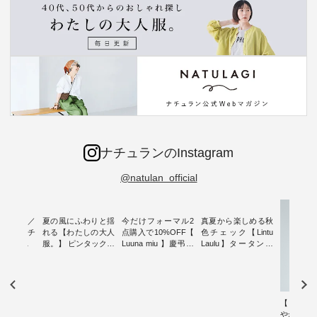
ナチュランのInstagram
@natulan_official
ミユキ／
夏の風にふわりと揺
今だけフォーマル2
真夏から楽しめる秋
 】ねこモチ
れる【わたしの大人
点購入で10%OFF【
色チェック【Lintu
雑貨 ・ 8
服。】 ピンタックワ
Luuna miu 】慶弔両
Laulu】タータンチ
「世界猫の
ンピース ・ 軽やか
用ノーカラージャケ
ェックギャザースカ
、 愛らし
なワンピーススタイ
ット ・ 身に纏うだ
ート ・ ゆったりと
チーフのア
ルを楽しめるのは、
けでほっとする着心
した着心地の大人の
。 ナチ
夏のおしゃれの醍醐
地を大切にした フォ
日常着を提案する、
も人気の
味。 今回ご紹介する
ーマル服のオリジナ
ナチュランオリジナ
【 HEAV
（松尾ミユ
のは 袖を通すだけで
ルブランド「 Luuna
ルブランド「 Lintu
やかに華