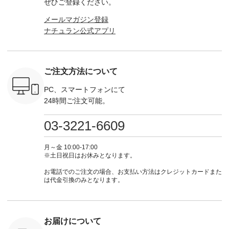
ぜひご登録ください。
--------
ト #ファッション #
注文番号：KOA-
#lifewear #fashion
のタグをタ
-----------
ナチュラル #日々の
252W-22369 ] -------
#natulan #今日のコ
はプロ
メールマガジン登録
がま口
暮らし #暮らしを楽
---------------------- ▶️
ーデ #コーディネー
（@natulan
ォレット
しむ #シンプルライ
お買い物は写真のタ
ト #ファッション #
ナチュラン公式アプリ
からどうぞ 「ナ
0（税込） ・
フ #シンプルコーデ
グをタップ またはプ
ナチュラル #日々の
ラン」で 
 ・ブルー
#大人女子 #ワンピ
ロフィール
暮らし #暮らしを楽
商品名を
・ミモザイ
ース #ピンタック #
（@natulan_official）
しむ #シンプルライ
てくだ
シルエット
涼やか素材 #夏ワン
からどうぞ 「ナチュ
フ #シンプルコーデ
#lifewear
 注文番号：
ピ #夏コーデ
ラン」で 注文番号や
#大人女子 #スカー
ご注文方法について
#natula
-31607 ]
#andyarn #アンドヤ
商品名を検索してみ
ト #フレアスカート
ーデ #コ
ミニウォレ
ーン #オリジナルブ
てくださいね。
#チェック柄 #ター
ト #ファ
PC、スマートフォンにて
790（税込）
ランド #natulan #ナ
#lifewear #fashion
タンチェック #秋色
ナチュラル
24時間ご注文可能。
号：NCO-
チュラン
#natulan #今日のコ
#夏コーデ #Lintu
暮らし #
] ■ラテ
#natulan_official.
ーデ #コーディネー
Laulu #リントゥラウ
しむ #シ
トート
ト #ファッション #
ル #オリジナルブラ
フ #シン
03-3221-6609
0（税込） [
ナチュラル #日々の
ンド #natulan #ナチ
#大人女子 
：NCO-
暮らし #暮らしを楽
ュラン
シャツコー
] ■キー
しむ #シンプルライ
#natulan_official.
ルシャツ 
月～金 10:00-17:00
,970（税
フ #シンプルコーデ
シャツ #
※土日祝日はお休みとなります。
注文番号：
#大人女子 #フォー
ャツコーデ
00150 ] -
マル #ブラックフォ
デ #HEAV
お電話でのご注文の場合、お支払い方法はクレジットカードまた
------------
ーマル #ジャケット
ブンリー #natulan #
は代金引換のみとなります。
#ワンピース #冠婚
ナチ
タップ ま
葬祭 #Luunamiu #ル
#natulan_of
フィール
ウナミウ #オリジナ
_official）
ルブランド #natulan
チュ
#ナチュラン
お届けについて
注文番号や
#natulan_official.