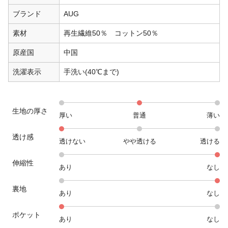
ブランド
AUG
素材
再生繊維50％ コットン50％
原産国
中国
洗濯表示
手洗い(40℃まで)
生地の厚さ
厚い
普通
薄い
透け感
透けない
やや透ける
透ける
伸縮性
あり
なし
裏地
あり
なし
ポケット
あり
なし