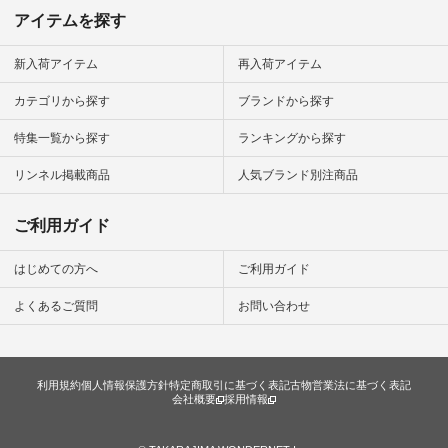
ディネート #ファッ
アイテムを探す
ション #ナチュラル
#ナチュラン #日々
の暮らし #暮らしを
新入荷アイテム
再入荷アイテム
楽しむ #シンプルラ
イフ #シンプルコー
カテゴリから探す
ブランドから探す
デ #大人女子 #夏コ
ーデ #真夏コーデ #
特集一覧から探す
ランキングから探す
暑さ対策 #コーデ #
リネン
#natulan_official.
リンネル掲載商品
人気ブランド別注商品
ご利用ガイド
はじめての方へ
ご利用ガイド
よくあるご質問
お問い合わせ
利用規約
個人情報保護方針
特定商取引に基づく表記
古物営業法に基づく表記
会社概要
採用情報