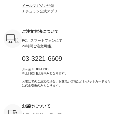
ネンのよく
などが新登場！ そし
（@natulan_official）
からどうぞ 「ナチュ
込） [ 
メールマガジン登録
パンツ
て、大人気「よくば
からどうぞ 「ナチュ
ラン」で 注文番号や
KOA-252W
ナチュラン公式アプリ
込） [ 注
りパンツ」予約販売
ラン」で 注文番号や
商品名を検索してみ
■【慶弔
R-262P-
がスタートしていま
商品名を検索してみ
てくださいね。
な日のボ
す♪ お見逃しなく！
てくださいね。
#lifewear #fashion
インワ
 お買
-------------------------
#lifewear #fashion
#natulan #今日のコ
¥18,70
真のタグを
---- 今週のご紹介ア
#natulan #今日のコ
ーデ #コーディネー
注文番号
ご注文方法について
たはプロフ
イテム ----------------
ーデ #コーディネー
ト #ファッション #
252W-22369 ] -
ール
------------- ＜1枚目
ト #ファッション #
ナチュラル #日々の
--------------
_official）
右・2枚目＞ ■ista-
ナチュラル #日々の
暮らし #暮らしを楽
お買い物
PC、スマートフォンにて
チュ
ire もっと選べるリ
暮らし #暮らしを楽
しむ #シンプルライ
グをタップ
24時間ご注文可能。
注文番号や
ネンのよくばりパン
しむ #シンプルライ
フ #シンプルコーデ
ロフ
検索してみ
ツ ¥9,900（税込） [
フ #シンプルコーデ
#大人女子 #ワンピ
（@natulan
さいね。
注文番号：IIR-262P-
#大人女子 #カーデ
ース #デニム #デニ
からどうぞ 「ナ
03-3221-6609
 #fashion
29223 ] ＜1枚目左・
ィガン #羽織り #シ
ムワンピ #別注 #夏
ラン」で 
n #今日のコ
3～4枚目＞ ■so コ
アーカーデ #コット
コーデ #D*g*y #ディ
商品名を
ーディネー
ットンリネンパナマ
ン #夏の羽織 #夏コ
ージーワイ #natulan
てくだ
月～金 10:00-17:00
ッション #
クロス 2wayTライ
ーデ #andyarn #アン
#ナチュラン
#lifewear
※土日祝日はお休みとなります。
 #日々の
ンブラウス
ドヤーン #オリジナ
#natulan_official.
#natula
暮らしを楽
¥7,590（税込） [ 注
ルブランド #natulan
ーデ #コ
お電話でのご注文の場合、お支払い方法はクレジットカードまた
ンプルライ
文番号：CSO-263T-
#ナチュラン
ト #ファ
は代金引換のみとなります。
プルコーデ
31348 ] コットンリ
#natulan_official.
ナチュラル
#パンツ #
ネンパナマクロス
暮らし #
ツ #よく
イージーテーパード
しむ #シ
 #テーパ
パンツ ¥7,590（税
フ #シン
 #限定カ
込） [ 注文番号：
#大人女子
お届けについて
荷 #15周
CSO-263P-31349 ]
マル #ブ
#夏コーデ
＜5～6枚目＞
ーマル #