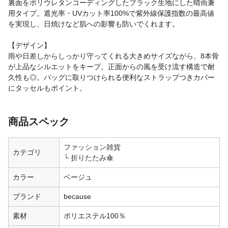
裏面をポリウレタンコーディングしたブラック生地にした晴雨兼
用タイプ。遮光率・UVカット率100%で紫外線保護指数の最高値
を実現し、日焼けなど肌への影響も防いでくれます。
【デザイン】
雨や日差しからしっかり守ってくれる大きめサイズながら、8本骨
が上品なシルエットをキープ。正面からの風を受け流す構造で耐
久性も◎。バッグに取りつけられる便利なストラップつきカバー
にタッセルもポイント。
商品スペック
ファッション雑貨
カテゴリ
折りたたみ傘
カラー
ベージュ
ブランド
because
素材
ポリエステル100％