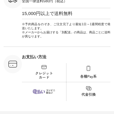
全国一律送料580円（税込）
re #イスタイ
■&yarn ピンタック
#ワンピー
#natulan
ワンピース
葬祭 #Luu
ュラン
¥12,900（税込） [
ウナミウ 
15,000円以上で送料無料
ficial.
注文番号：MTO-
ルブランド #natu
263W-29752 ] ＜7～
#ナチ
8枚目＞ ■UNPLE ボ
#natulan_of
※予約商品をのぞき、ご注文完了より最短1日～1週間程度で発
ールカーゴイージー
送いたします。
パンツ ¥11,550（税
※メーカーからお届けする「別配送」の商品は、商品ごとに送料
込） [ 注文番号：
が異なります。
UNL-254P-18377 ]
＜9枚目＞ ■Lintu
Laulu 立体フラワー
刺繍ブラウス
¥8,800（税込） [ 注
お支払い方法
文番号：YCC-263T-
30689 ] ---------------
-------------- ▶️商品詳
細やお買い物は写真
のタグをタップ また
はプロフィール
（@natulan_official）
から 「ナチュラン」
のサイトにアクセス
して 注文番号や商品
名を検索してみてく
ださいね。 #lifewear
#fashion #natulan #
今日のコーデ #コー