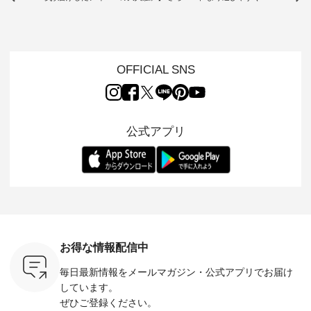
ムから スタッフが気
と涼し気なシアーカ
D*g*y 】別注リブデ
用ノーカ
もに大きな
になるものをピック
ーディガン ・ 人気
ニムワンピース ・
ット ・ 身に纏うだ
だき、 一
アップ👆 ・ [ This
のシアーカーディガ
心地よく着られるデ
けでほっ
は早々に完
week's NEW
ンが軽くて、 お手入
イリーウェアが人気
地を大切に
 15周年
ARRIVAL ] //
れも簡単なコットン
の 「D*g*y」 より、
ーマル服
くばりパン
2026/07/26 -
素材になりました。
毎年大人気のナチュ
ルブランド「
OFFICIAL SNS
2026/08/01 // ✨✨ナ
ほんのり透ける生地
ラン別注 リブデニム
miu 」か
き、 この
チュラン15周年記念
が、女性らしさを演
ワンピースが登場。
フォーマ
の再入荷が
✨✨ 8月より、
出し、 羽織るだけで
シルエットや素材を
トが仲間入り
。 今回
12,000円（税込）以
今年らしい装いに。
見直し、 さらに魅力
ピースと
10色のカ
上ご購入いただいた
レイヤードスタイル
的になったアイテム
を考え、 
公式アプリ
改めて詳し
お客様へ 人気イラス
が楽しめて、 季節の
を 詳しくご紹介いた
エット、
ます。 限
トレーター、よしい
変わり目に重宝する
します。 モデル身
丁寧に設計。 
を手に入れ
ちひろさん
アイテムです。 モデ
長：164cm / 着用サ
日を心地
だけのチャ
（@chocochop2）
ル身長：168cm -----
イズ：PLUS ---------
る一着に
ひこの機会
描き下ろし 【第2
------------------------
--------------------
た。 モデル身長：
なく！ ▼
弾】レモン柄コット
&yarn -----------------
D*g*y -----------------
164cm ----------------
荷したカラ
ンバッグをプレゼン
------------ ■コットン
------------ ■リブ使い
---------
色） ・コ
ト中です💓 8月にな
シアーVネックカー
デニムワンピース
miu --------
トマト ・
りました☀ 旅行や帰
ディガン ¥7,500（税
¥9,680（税込） ・ネ
--------- ■【慶弔両
モモ ・グ
省、レジャーなど楽
込） ・スモークブル
イビー ・ブラック [
用】ノー
ー ・スミ
しい予定を計画され
ー ・ブラック ・ネ
注文番号：DCO-
ーマルジ
お得な情報配信中
マメ ・レ
ている方も多いかと
イビー [ 注文番号：
264W-30707 ] -------
¥16,50
ルーベリー
思います🌿 今週は、
GRE-263T-30614 ] -
---------------------- ▶️
注文番号
毎日最新情報をメールマガジン・
公式アプリでお届け
----
暑さ本番のこれから
-------------------------
お買い物は写真のタ
262O-31095 
--------
にぴったりな 涼し気
--- ▶️ お買い物は写
グをタップ またはプ
弔両用】
しています。
-------------
なセットアップやワ
真のタグをタップ ま
ロフィール
ボタンフ
ぜひご登録ください。
っと
ンピース、ブラウス
たはプロフィール
（@natulan_official）
ース ¥18