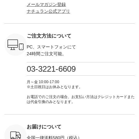
マグ ¥
ラン」で 注文番号や
込） [ 注文番号：
ロフィール
はプロ
メールマガジン登録
（税込） ・
商品名を検索してみ
KOA-252W-22368 ]
（@natulan_official）
（@natulan
ナチュラン公式アプリ
Noisettes
てくださいね。
■【慶弔両用】大切
からどうぞ 「ナチュ
からどうぞ 「ナ
・Chloe [
#lifewear #fashion
な日のボウタイAラ
ラン」で 注文番号や
ラン」で 
：EMW-
#natulan #今日のコ
インワンピース
商品名を検索してみ
商品名を
------
ーデ #コーディネー
¥18,700（税込） [
てくださいね。
てくだ
--------
ト #ファッション #
注文番号：KOA-
#lifewear #fashion
#lifewear
ご注文方法について
-----------
ナチュラル #日々の
252W-22369 ] -------
#natulan #今日のコ
#natula
がま口
暮らし #暮らしを楽
---------------------- ▶️
ーデ #コーディネー
ーデ #コ
ォレット
しむ #シンプルライ
お買い物は写真のタ
ト #ファッション #
ト #ファ
PC、スマートフォンにて
0（税込） ・
フ #シンプルコーデ
グをタップ またはプ
ナチュラル #日々の
ナチュラル
24時間ご注文可能。
 ・ブルー
#大人女子 #ワンピ
ロフィール
暮らし #暮らしを楽
暮らし #
・ミモザイ
ース #ピンタック #
（@natulan_official）
しむ #シンプルライ
しむ #シ
シルエット
涼やか素材 #夏ワン
からどうぞ 「ナチュ
フ #シンプルコーデ
フ #シン
03-3221-6609
 注文番号：
ピ #夏コーデ
ラン」で 注文番号や
#大人女子 #スカー
#大人女子 
-31607 ]
#andyarn #アンドヤ
商品名を検索してみ
ト #フレアスカート
シャツコー
ミニウォレ
ーン #オリジナルブ
てくださいね。
#チェック柄 #ター
ルシャツ 
月～金 10:00-17:00
790（税込）
ランド #natulan #ナ
#lifewear #fashion
タンチェック #秋色
シャツ #
※土日祝日はお休みとなります。
号：NCO-
チュラン
#natulan #今日のコ
#夏コーデ #Lintu
ャツコーデ
] ■ラテ
#natulan_official.
ーデ #コーディネー
Laulu #リントゥラウ
デ #HEAV
お電話でのご注文の場合、お支払い方法はクレジットカードまた
トート
ト #ファッション #
ル #オリジナルブラ
ブンリー #natulan #
は代金引換のみとなります。
0（税込） [
ナチュラル #日々の
ンド #natulan #ナチ
ナチ
：NCO-
暮らし #暮らしを楽
ュラン
#natulan_of
] ■キー
しむ #シンプルライ
#natulan_official.
,970（税
フ #シンプルコーデ
注文番号：
#大人女子 #フォー
お届けについて
00150 ] -
マル #ブラックフォ
------------
ーマル #ジャケット
全国一律送料580円（税込）