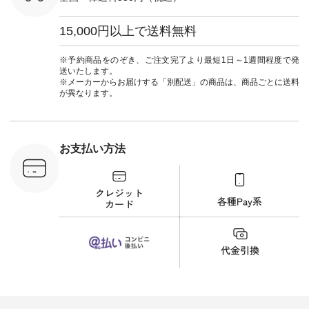
#ワンピース #冠婚
タップ ま
葬祭 #Luunamiu #ル
フィール
ウナミウ #オリジナ
15,000円以上で送料無料
_official）
ルブランド #natulan
チュ
#ナチュラン
注文番号や
#natulan_official.
※予約商品をのぞき、ご注文完了より最短1日～1週間程度で発
検索してみ
送いたします。
さいね。
※メーカーからお届けする「別配送」の商品は、商品ごとに送料
 #fashion
が異なります。
n #今日のコ
ーディネー
ッション #
 #日々の
暮らしを楽
お支払い方法
ンプルライ
プルコーデ
#猫 #猫グ
界猫の日 #
財布 #ポー
カップ #猫
松尾ミユキ
o #アオネコ
n #ナチュラ
official.