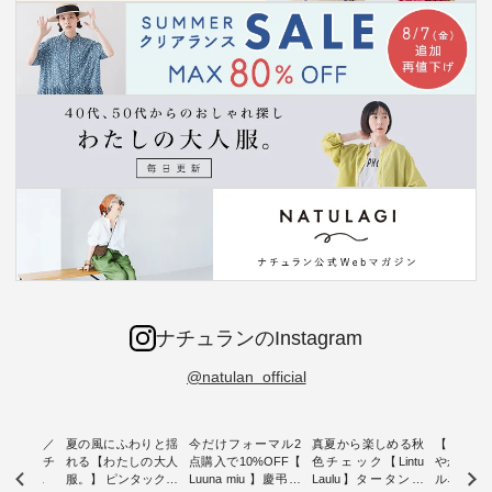
ナチュランのInstagram
@natulan_official
ミユキ／
夏の風にふわりと揺
今だけフォーマル2
真夏から楽しめる秋
【 HEAV
 】ねこモチ
れる【わたしの大人
点購入で10%OFF【
色チェック【Lintu
やかに華
雑貨 ・ 8
服。】 ピンタックワ
Luuna miu 】慶弔両
Laulu】タータンチ
ルネック