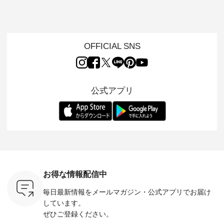
「世界猫の
ンピース ・ 軽やか
用ノーカラージャケ
ェックギャザースカ
ー ・ 天然素材を生
、 愛らし
なワンピーススタイ
ット ・ 身に纏うだ
ート ・ ゆったりと
かしたナ
チーフのア
ルを楽しめるのは、
けでほっとする着心
した着心地の大人の
タイル
。 ナチ
夏のおしゃれの醍醐
地を大切にした フォ
日常着を提案する、
「HEAV
も人気の
味。 今回ご紹介する
ーマル服のオリジナ
ナチュランオリジナ
ら、 新作
（松尾ミユ
のは 袖を通すだけで
ルブランド「 Luuna
ルブランド「 Lintu
ーが届きま
OFFICIAL SNS
」と
ちょっとひんやり、
miu 」から、 新たに
Laulu 」から、 季節
んのり透
co」から、
見た目にも涼し気な
フォーマルジャケッ
をまたいで穿けるチ
涼やかな生
るだけで気
ワンピース。 日常か
トが仲間入り。 ワン
ェックスカートが新
んわりと
 バッグや
ら夏休みのお出かけ
ピースとのバランス
登場。 真夏にうれし
をあしら
紹介しま
まで、 暑い夏にぴっ
を考え、 丈感やシル
い涼やかさと、 秋を
印象的。 
公式アプリ
たりの新作です。 モ
エット、着心地まで
先取りできる落ち着
装いに、 
-- 松尾ミユキ
デル身長：168cm --
丁寧に設計。 特別な
いた色合いを兼ね備
華やぎを
------------
-------------------------
日を心地よく過ごせ
えたアイテムを、 詳
る一枚です。 
-- &yarn --------------
る一着に仕上げまし
しくご紹介します。
身長：164cm ---
バッグ
--------------- ■ピン
た。 モデル身長：
モデル身長：164cm
-------------
（税込） ・
タックワンピース
164cm ----------------
-------------------------
HEAVENLY -
・Leo ・
¥12,900（税込） ・
------------- Luuna
---- Lintu Laulu -------
-------------
ella [ 注文
ホワイト ・スモーク
miu --------------------
---------------------- ■
ェックシ
-263B-
ブルー ・ネイビー [
--------- ■【慶弔両
タータンチェックギ
フリルネ
注文番号：MTO-
用】ノーカラーフォ
ャザースカート
ーバー ¥1
ットヘアク
263W-29752 ] -------
ーマルジャケット
¥9,900（税込） ・レ
込） ・ホ
お得な情報配信中
,320（税
---------------------- ▶️
¥16,500（税込） [
ッド系 ・グリーン系
ラック 
settes ・
お買い物は写真のタ
注文番号：KOA-
[ 注文番号：MTO-
・オフ [
毎日最新情報をメールマガジン・
公式アプリでお届け
Chloe [ 注
グをタップ またはプ
262O-31095 ] ■【慶
263S-27183 ] --------
DLW-263T-3
EMW-
ロフィール
弔両用】大切な日の
--------------------- ▶️
-------------
しています。
] ■松尾
（@natulan_official）
ボタンフレアワンピ
お買い物は写真のタ
-- ▶️ お買い物は写真
ぜひご登録ください。
キャットハ
からどうぞ 「ナチュ
ース ¥18,700（税
グをタップ またはプ
のタグをタ