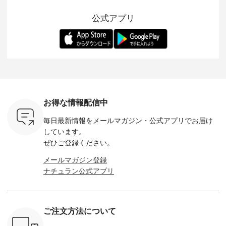
るコットン
ージーテーパードパ
をあしらった襟元が
ツ」 をスタッフが着
えして、 
体的なフォ
ンツをご紹介しま
印象的。 シンプルな
用してみました🌿 身
ンサロペ
公式アプリ
、 カジュ
す。 コットンリネン
装いに、 さりげない
長ごとのサイズ感や
ダープル
らも大人ら
のさらりとした肌ざ
華やぎを添えてくれ
着用感など、 ぜひ参
セットでご
テムです。
わりで、 汗ばむ季節
る一枚です。 モデル
考にしてみてくださ
チュラル
：165cm
にも心地よく、 単品
身長：164cm --------
いね。 ＝＝＝＝＝＝
のサロペッ
------------
でもセットアップで
---------------------
＝＝＝＝＝
ルー・ピ
-----------
も楽しめる2つのア
HEAVENLY -----------
8/10（月）AM9:59ま
ックのプ
----- ■ボ
イテムです。 --------
------------------ ■チ
で🎫 ＼涼しいリネン
を組み合わ
ゴイージー
--------------------- so
ェックシャーリング
服ウィーク開催中⏰
6セット
1,550（税
-------------------------
フリルネックプルオ
／ 対象のリネン
す。 販売は8月10日
ーキ ・ブ
---- ■コットンリネ
ーバー ¥12,650（税
100％アイテムを合
までの期
ベージュ [
ンパナマクロス
込） ・ホワイト×ブ
計5,000円以上ご購
す。 ぜひ
お得な情報配信中
：UNL-
2wayTラインブラウ
ラック ・ネイビー
入いただくと 使える
覧ください。 
------
ス ¥7,590（税込）
・オフ [ 注文番号：
【送料無料】クーポ
身長：160c
毎日最新情報をメールマガジン・
公式アプリでお届け
-------- ▶️
・グレー ・タータン
DLW-263T-30714 ] --
ンをプレゼント中◎
-------------
は写真のタ
チェック ・ナチュラ
-------------------------
＝＝＝＝＝＝＝＝＝
---- &yarn 
しています。
 またはプ
ル ・チャコール [ 注
-- ▶️ お買い物は写真
＝＝ ▼今週の「スタ
---------------
ぜひご登録ください。
ィール
文番号：CSO-263T-
のタグをタップ また
ッフコーディネー
わず決ま
_official）
31348 ] ■コットンリ
はプロフィール
ト」着用アイテム ■
ーT×サロ
メールマガジン登録
チュ
ネンパナマクロス
（@natulan_official）
もっと選べるリネン
ト ¥19,
ナチュラン公式アプリ
注文番号や
イージーテーパード
からどうぞ 「ナチュ
のよくばりパンツ
＜8月10日 
検索してみ
パンツ ¥7,590（税
ラン」で 注文番号や
¥9,900（税込） ・モ
で上記【1
さいね。
込） ・グレー ・タ
商品名を検索してみ
モ ・コーヒー ・ク
タイムセ
 #fashion
ータンチェック ・ナ
てくださいね。
ロマメ [ 注文番号：
・ブルー
n #今日のコ
チュラル ・チャコー
#lifewear #fashion
IIR-262P-29223 ] ----
ル ・ピン
ご注文方法について
ーディネー
ル [ 注文番号：
#natulan #今日のコ
-------------------------
ラル ・ブ
ッション #
CSO-263P-31349 ] -
ーデ #コーディネー
①スタッフ：koishi /
チュラル 