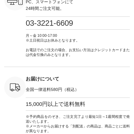
 #日々の
-------------------------
ト #ファッション #
身長155cm ▼スタッ
ブラック 
PC、スマートフォンにて
暮らしを楽
--- ▶️ お買い物は写
ナチュラル #日々の
フコメント 上ほどよ
ブラック 
24時間ご注文可能。
ンプルライ
真のタグをタップ ま
暮らし #暮らしを楽
い厚みのリネンで軽
×ブラック
プルコーデ
たはプロフィール
しむ #シンプルライ
いのに透けないのは
号：MTO
 #パンツ
（@natulan_official）
フ #シンプルコーデ
嬉しいです。 暑い夏
31965 ] ---------------
03-3221-6609
カーゴパン
からどうぞ 「ナチュ
#大人女子 #シャツ #
もこれだったら涼し
-------------- ▶️
ゴパンツコ
ラン」で 注文番号や
シャツコーデ #フリ
く過ごせますね♪ ピ
い物は写
夏コーデ
商品名を検索してみ
ルシャツ #チェック
ンク×ピンクの組み
タップ ま
月～金 10:00-17:00
 #アンプル
てくださいね。
シャツ #チェックシ
合わせにしたかった
ィ
※土日祝日はお休みとなります。
n #ナチュラ
#lifewear #fashion
ャツコーデ #夏コー
ので、 ピンクのボー
（@natulan
official.
#natulan #今日のコ
デ #HEAVENLY #ヘ
ダーをシアーブラウ
からどうぞ 「ナ
お電話でのご注文の場合、お支払い方法はクレジットカードまた
ーデ #コーディネー
ブンリー #natulan #
スのインナーに合わ
ラン」で 
は代金引換のみとなります。
ト #ファッション #
ナチュラン
せてみました。 -----
商品名を
ナチュラル #日々の
#natulan_official.
------------------------
てくだ
暮らし #暮らしを楽
②スタッフ：sk / 身
#lifewear
しむ #シンプルライ
長150cm ▼スタッフ
#natula
フ #シンプルコーデ
コメント ウエストが
ーデ #コ
お届けについて
#大人女子 #ブラウ
ゴムでしっかりと留
ト #ファ
ス #パンツ #コット
まっているので、 安
ナチュラル
全国一律送料580円（税込）
ンリネン #パマナク
心してはくことがで
暮らし #
ロス #パマナ織り #
きます♪ ボトムスが
しむ #シ
セットアップ #涼コ
ちょっと暗い色味な
フ #シン
15,000円以上で送料無料
ーデ #夏コーデ #so
のでトップスは明る
#大人女子
#エスオー #natulan
い色を。 シンプルに
ットコーデ
#ナチュラン
なりすぎないよう
ーコーデ 
※予約商品をのぞき、ご注文完了より最短1日～1週間程度で発
#natulan_official.
に、 ビスチェを重ね
ト #サロ
送いたします。
てトレンド感をプラ
ツ #ボー
※メーカーからお届けする「別配送」の商品は、商品ごとに送料
スしました。 --------
#夏コーデ #
が異なります。