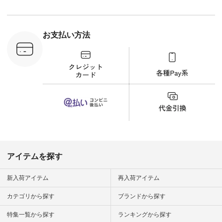
--------------------- ③
#アン
スタッフ：uruma /
#natula
身長160cm ▼スタッ
ン #natulan_
フコメント カジュア
ルなイメージでした
お支払い方法
が、 きれいめにもマ
ッチするという意外
な一面を発見できま
した！ 腰周りが気に
なってスカートをは
くことが多いのです
が、 これなら自然に
体型もカバーしてく
れるので スカート派
の方にもおすすめし
たい一本です。 -----
------------------------
▶️商品詳細やお買い
物は写真のタグをタ
ップ またはプロフィ
アイテムを探す
ール
（@natulan_official）
から 「ナチュラン」
新入荷アイテム
再入荷アイテム
のサイトにアクセス
して 注文番号や商品
カテゴリから探す
ブランドから探す
名を検索してみてく
ださいね。 #lifewear
特集一覧から探す
ランキングから探す
#fashion #natulan #