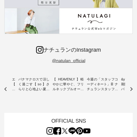
ナチュランのInstagram
@natulan_official
ーブシルエ
パナマクロスで涼し
【 HEAVENLY 】軽
今週の「スタッフコ
&yarn 9th
効いた【
く過ごす【 so 】さ
やかに華やぐ、フリ
ーディネート」👖 ナ
期間限定 
 】ボールカ
らりと心地よい夏コ
ルネックプルオーバ
チュランスタッフの
バー×サ
ジーパンツ
ーデ ・ 毎日の“とっ
ー ・ 天然素材を生
リアルなコーディネ
ット ・ ナチュラン
ても”になれる、 ス
かしたナチュラルス
ートをご紹介します
オリジナ
ルな服を提
タンダードな服を提
タイルで人気の
♪ 今回は、8/1に再入
「&yarn
NPLE 」
案する「so（エスオ
「HEAVENLY」か
荷し、 すでに残りわ
げさまで
やかなはき
ー）」。 今回は、独
ら、 新作プルオーバ
ずかとなっている大
えました。 「サ
れいなシル
特の凹凸と軽やかな
ーが届きました。 ほ
人気の ナチュラン
ットを着
OFFICIAL SNS
両立した、
風合いを持つ パナマ
んのり透け感のある
15周年記念アイテム
れど、 合
ーゴイージ
織で仕立てた、
涼やかな生地に、 ふ
「もっと選べるリネ
ナーが難
のご紹介。
2wayブラウスとイ
んわりとしたフリル
ンのよくばりパン
うお客様