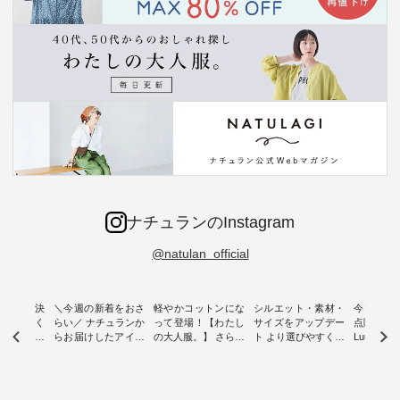
ナチュランのInstagram
@natulan_official
ー再入荷決
＼今週の新着をおさ
軽やかコットンにな
シルエット・素材・
今だけフ
-ire | よく
らい／ ナチュランか
って登場！【わたし
サイズをアップデー
点購入で1
ツ】予約販
らお届けしたアイテ
の大人服。】 さらり
ト より選びやすく【
Luuna m
ムから スタッフが気
と涼し気なシアーカ
D*g*y 】別注リブデ
用ノーカ
もに大きな
になるものをピック
ーディガン ・ 人気
ニムワンピース ・
ット ・ 身に纏うだ
だき、 一
アップ👆 ・ [ This
のシアーカーディガ
心地よく着られるデ
けでほっ
は早々に完
week's NEW
ンが軽くて、 お手入
イリーウェアが人気
地を大切に