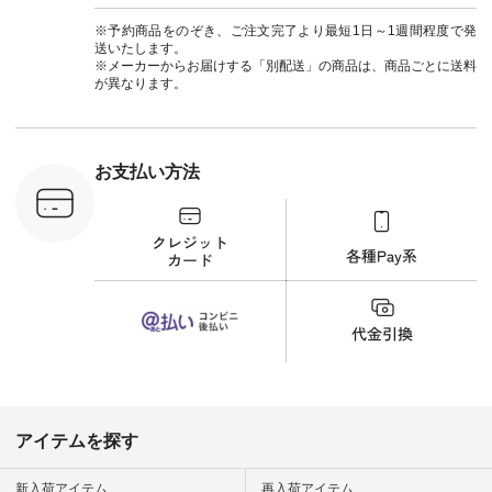
263W-29752 ] ＜7～
#ナチ
8枚目＞ ■UNPLE ボ
#natulan_of
※予約商品をのぞき、ご注文完了より最短1日～1週間程度で発
ールカーゴイージー
送いたします。
パンツ ¥11,550（税
※メーカーからお届けする「別配送」の商品は、商品ごとに送料
込） [ 注文番号：
が異なります。
UNL-254P-18377 ]
＜9枚目＞ ■Lintu
Laulu 立体フラワー
刺繍ブラウス
¥8,800（税込） [ 注
お支払い方法
文番号：YCC-263T-
30689 ] ---------------
-------------- ▶️商品詳
細やお買い物は写真
のタグをタップ また
はプロフィール
（@natulan_official）
から 「ナチュラン」
のサイトにアクセス
して 注文番号や商品
名を検索してみてく
ださいね。 #lifewear
#fashion #natulan #
今日のコーデ #コー
ディネート #ファッ
アイテムを探す
ション #ナチュラル
#ナチュラン #日々
の暮らし #暮らしを
新入荷アイテム
再入荷アイテム