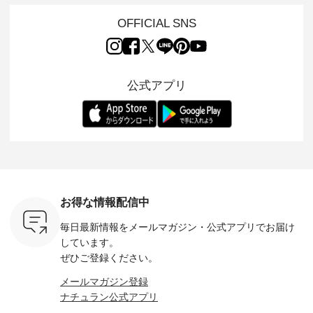
 15周年
ARRIVAL ] //
れも簡単なコットン
の 「D*g*y」 より、
ーマル服
くばりパン
2026/07/26 -
素材になりました。
毎年大人気のナチュ
ルブランド「
OFFICIAL SNS
2026/08/01 // ✨✨ナ
ほんのり透ける生地
ラン別注 リブデニム
miu 」か
き、 この
チュラン15周年記念
が、女性らしさを演
ワンピースが登場。
フォーマ
の再入荷が
✨✨ 8月より、
出し、 羽織るだけで
シルエットや素材を
トが仲間入り
。 今回
12,000円（税込）以
今年らしい装いに。
見直し、 さらに魅力
ピースと
10色のカ
上ご購入いただいた
レイヤードスタイル
的になったアイテム
を考え、 
公式アプリ
改めて詳し
お客様へ 人気イラス
が楽しめて、 季節の
を 詳しくご紹介いた
エット、
ます。 限
トレーター、よしい
変わり目に重宝する
します。 モデル身
丁寧に設計。 
を手に入れ
ちひろさん
アイテムです。 モデ
長：164cm / 着用サ
日を心地
だけのチャ
（@chocochop2）
ル身長：168cm -----
イズ：PLUS ---------
る一着に
ひこの機会
描き下ろし 【第2
------------------------
--------------------
た。 モデル身長：
なく！ ▼
弾】レモン柄コット
&yarn -----------------
D*g*y -----------------
164cm ----------------
荷したカラ
ンバッグをプレゼン
------------ ■コットン
------------ ■リブ使い
---------
色） ・コ
ト中です💓 8月にな
シアーVネックカー
デニムワンピース
miu --------
トマト ・
りました☀ 旅行や帰
ディガン ¥7,500（税
¥9,680（税込） ・ネ
--------- ■【慶弔両
モモ ・グ
省、レジャーなど楽
込） ・スモークブル
イビー ・ブラック [
用】ノー
ー ・スミ
しい予定を計画され
ー ・ブラック ・ネ
注文番号：DCO-
ーマルジ
お得な情報配信中
マメ ・レ
ている方も多いかと
イビー [ 注文番号：
264W-30707 ] -------
¥16,50
ルーベリー
思います🌿 今週は、
GRE-263T-30614 ] -
---------------------- ▶️
注文番号
毎日最新情報をメールマガジン・
公式アプリでお届け
----
暑さ本番のこれから
-------------------------
お買い物は写真のタ
262O-31095 
--------
にぴったりな 涼し気
--- ▶️ お買い物は写
グをタップ またはプ
弔両用】
しています。
-------------
なセットアップやワ
真のタグをタップ ま
ロフィール
ボタンフ
ぜひご登録ください。
っと
ンピース、ブラウス
たはプロフィール
（@natulan_official）
ース ¥18
ネンのよく
などが新登場！ そし
（@natulan_official）
からどうぞ 「ナチュ
込） [ 
メールマガジン登録
パンツ
て、大人気「よくば
からどうぞ 「ナチュ
ラン」で 注文番号や
KOA-252W
ナチュラン公式アプリ
込） [ 注
りパンツ」予約販売
ラン」で 注文番号や
商品名を検索してみ
■【慶弔
R-262P-
がスタートしていま
商品名を検索してみ
てくださいね。
な日のボ