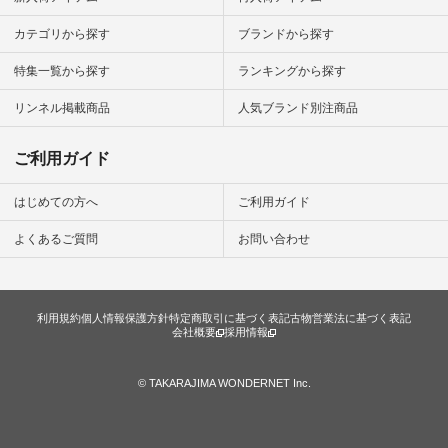
楽しむ #シンプルラ
イフ #シンプルコー
カテゴリから探す
ブランドから探す
デ #大人女子 #夏コ
ーデ #真夏コーデ #
特集一覧から探す
ランキングから探す
暑さ対策 #コーデ #
リネン
#natulan_official.
リンネル掲載商品
人気ブランド別注商品
ご利用ガイド
はじめての方へ
ご利用ガイド
よくあるご質問
お問い合わせ
利用規約
個人情報保護方針
特定商取引に基づく表記
古物営業法に基づく表記
会社概要
採用情報
© TAKARAJIMA WONDERNET Inc.