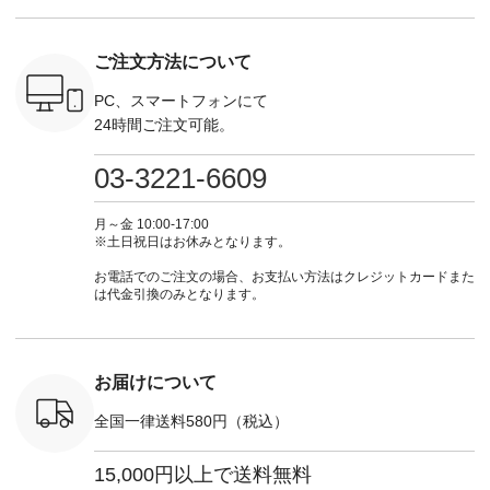
す♪ お見逃しなく！
てくださいね。
#lifewear #fashion
インワ
 お買
-------------------------
#lifewear #fashion
#natulan #今日のコ
¥18,70
真のタグを
---- 今週のご紹介ア
#natulan #今日のコ
ーデ #コーディネー
注文番号
ご注文方法について
たはプロフ
イテム ----------------
ーデ #コーディネー
ト #ファッション #
252W-22369 ] -
ール
------------- ＜1枚目
ト #ファッション #
ナチュラル #日々の
--------------
_official）
右・2枚目＞ ■ista-
ナチュラル #日々の
暮らし #暮らしを楽
お買い物
PC、スマートフォンにて
チュ
ire もっと選べるリ
暮らし #暮らしを楽
しむ #シンプルライ
グをタップ
24時間ご注文可能。
注文番号や
ネンのよくばりパン
しむ #シンプルライ
フ #シンプルコーデ
ロフ
検索してみ
ツ ¥9,900（税込） [
フ #シンプルコーデ
#大人女子 #ワンピ
（@natulan
さいね。
注文番号：IIR-262P-
#大人女子 #カーデ
ース #デニム #デニ
からどうぞ 「ナ
03-3221-6609
 #fashion
29223 ] ＜1枚目左・
ィガン #羽織り #シ
ムワンピ #別注 #夏
ラン」で 
n #今日のコ
3～4枚目＞ ■so コ
アーカーデ #コット
コーデ #D*g*y #ディ
商品名を
ーディネー
ットンリネンパナマ
ン #夏の羽織 #夏コ
ージーワイ #natulan
てくだ
月～金 10:00-17:00
ッション #
クロス 2wayTライ
ーデ #andyarn #アン
#ナチュラン
#lifewear
※土日祝日はお休みとなります。
 #日々の
ンブラウス
ドヤーン #オリジナ
#natulan_official.
#natula
暮らしを楽
¥7,590（税込） [ 注
ルブランド #natulan
ーデ #コ
お電話でのご注文の場合、お支払い方法はクレジットカードまた
ンプルライ
文番号：CSO-263T-
#ナチュラン
ト #ファ
は代金引換のみとなります。
プルコーデ
31348 ] コットンリ
#natulan_official.
ナチュラル
#パンツ #
ネンパナマクロス
暮らし #
ツ #よく
イージーテーパード
しむ #シ
 #テーパ
パンツ ¥7,590（税
フ #シン
 #限定カ
込） [ 注文番号：
#大人女子
お届けについて
荷 #15周
CSO-263P-31349 ]
マル #ブ
#夏コーデ
＜5～6枚目＞
ーマル #
全国一律送料580円（税込）
re #イスタイ
■&yarn ピンタック
#ワンピー
#natulan
ワンピース
葬祭 #Luu
ュラン
¥12,900（税込） [
ウナミウ 
15,000円以上で送料無料
ficial.
注文番号：MTO-
ルブランド #natu