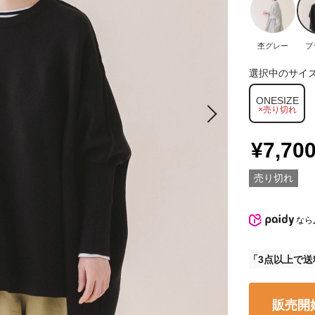
杢グレー
ブ
選択中のサイ
ONESIZE
×売り切れ
¥7,70
売り切れ
なら
3点以上で送
販売開