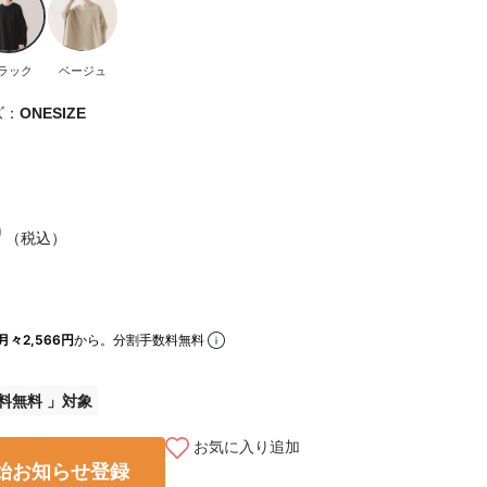
ラック
ベージュ
ズ：
ONESIZE
0
（税込）
月々2,566円
から。分割手数料無料
料無料
お気に入り追加
始お知らせ登録