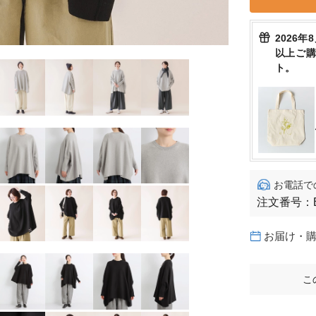
2026年
以上ご
ト。
お電話で
注文番号：
お届け・
こ