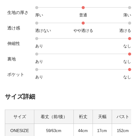
生地の厚さ
厚い
普通
薄い
透け感
透けない
やや透ける
透ける
伸縮性
あり
なし
裏地
あり
なし
ポケット
あり
なし
サイズ詳細
サイズ
着丈（前/後）
裄丈
天幅
バスト
ONESIZE
59/63cm
44cm
17cm
152cm