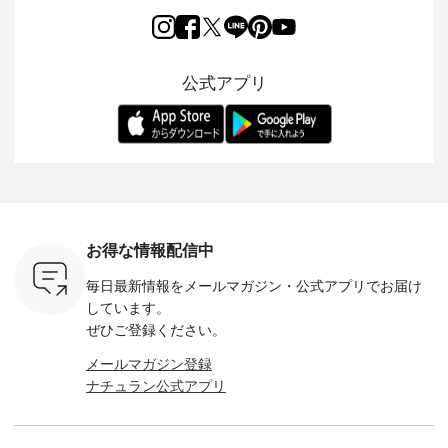
2026/08/01 // ✨✨ナ
ほんのり透ける生地
ラン別注 リブデニム
miu 」か
き、 この
チュラン15周年記念
が、女性らしさを演
ワンピースが登場。
フォーマ
の再入荷が
✨✨ 8月より、
出し、 羽織るだけで
シルエットや素材を
トが仲間入り
。 今回
12,000円（税込）以
今年らしい装いに。
見直し、 さらに魅力
ピースと
10色のカ
上ご購入いただいた
レイヤードスタイル
的になったアイテム
を考え、 
公式アプリ
改めて詳し
お客様へ 人気イラス
が楽しめて、 季節の
を 詳しくご紹介いた
エット、
ます。 限
トレーター、よしい
変わり目に重宝する
します。 モデル身
丁寧に設計。 
を手に入れ
ちひろさん
アイテムです。 モデ
長：164cm / 着用サ
日を心地
だけのチャ
（@chocochop2）
ル身長：168cm -----
イズ：PLUS ---------
る一着に
ひこの機会
描き下ろし 【第2
------------------------
--------------------
た。 モデル身長：
なく！ ▼
弾】レモン柄コット
&yarn -----------------
D*g*y -----------------
164cm ----------------
荷したカラ
ンバッグをプレゼン
------------ ■コットン
------------ ■リブ使い
---------
色） ・コ
ト中です💓 8月にな
シアーVネックカー
デニムワンピース
miu --------
トマト ・
りました☀ 旅行や帰
ディガン ¥7,500（税
¥9,680（税込） ・ネ
--------- ■【慶弔両
モモ ・グ
省、レジャーなど楽
込） ・スモークブル
イビー ・ブラック [
用】ノー
ー ・スミ
しい予定を計画され
ー ・ブラック ・ネ
注文番号：DCO-
ーマルジ
お得な情報配信中
マメ ・レ
ている方も多いかと
イビー [ 注文番号：
264W-30707 ] -------
¥16,50
ルーベリー
思います🌿 今週は、
GRE-263T-30614 ] -
---------------------- ▶️
注文番号
毎日最新情報をメールマガジン・
公式アプリでお届け
----
暑さ本番のこれから
-------------------------
お買い物は写真のタ
262O-31095 
--------
にぴったりな 涼し気
--- ▶️ お買い物は写
グをタップ またはプ
弔両用】
しています。
-------------
なセットアップやワ
真のタグをタップ ま
ロフィール
ボタンフ
ぜひご登録ください。
っと
ンピース、ブラウス
たはプロフィール
（@natulan_official）
ース ¥18
ネンのよく
などが新登場！ そし
（@natulan_official）
からどうぞ 「ナチュ
込） [ 
メールマガジン登録
パンツ
て、大人気「よくば
からどうぞ 「ナチュ
ラン」で 注文番号や
KOA-252W
ナチュラン公式アプリ
込） [ 注
りパンツ」予約販売
ラン」で 注文番号や
商品名を検索してみ
■【慶弔
R-262P-
がスタートしていま
商品名を検索してみ
てくださいね。
な日のボ
す♪ お見逃しなく！
てくださいね。
#lifewear #fashion
インワ
 お買
-------------------------
#lifewear #fashion
#natulan #今日のコ
¥18,70