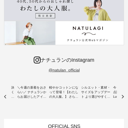
ナチュランのInstagram
@natulan_official
ー再入荷決
＼今週の新着をおさ
軽やかコットンにな
シルエット・素材・
今だけフ
-ire | よく
らい／ ナチュランか
って登場！【わたし
サイズをアップデー
点購入で1
ツ】予約販
らお届けしたアイテ
の大人服。】 さらり
ト より選びやすく【
Luuna m
ムから スタッフが気
と涼し気なシアーカ
D*g*y 】別注リブデ
用ノーカ
もに大きな
になるものをピック
ーディガン ・ 人気
ニムワンピース ・
ット ・ 身に纏うだ
だき、 一
アップ👆 ・ [ This
のシアーカーディガ
心地よく着られるデ
けでほっ
は早々に完
week's NEW
ンが軽くて、 お手入
イリーウェアが人気
地を大切に
 15周年
ARRIVAL ] //
れも簡単なコットン
の 「D*g*y」 より、
ーマル服
くばりパン
2026/07/26 -
素材になりました。
毎年大人気のナチュ
ルブランド「
OFFICIAL SNS