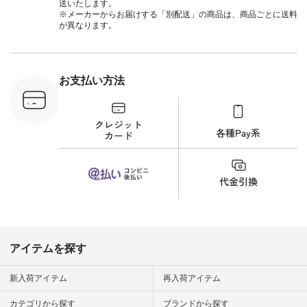
ールカーゴイージー
送いたします。
パンツ ¥11,550（税
※メーカーからお届けする「別配送」の商品は、商品ごとに送料
込） [ 注文番号：
が異なります。
UNL-254P-18377 ]
＜9枚目＞ ■Lintu
Laulu 立体フラワー
刺繍ブラウス
¥8,800（税込） [ 注
お支払い方法
文番号：YCC-263T-
30689 ] ---------------
-------------- ▶️商品詳
細やお買い物は写真
のタグをタップ また
はプロフィール
（@natulan_official）
から 「ナチュラン」
のサイトにアクセス
して 注文番号や商品
名を検索してみてく
ださいね。 #lifewear
#fashion #natulan #
今日のコーデ #コー
ディネート #ファッ
アイテムを探す
ション #ナチュラル
#ナチュラン #日々
の暮らし #暮らしを
新入荷アイテム
再入荷アイテム
楽しむ #シンプルラ
イフ #シンプルコー
カテゴリから探す
ブランドから探す