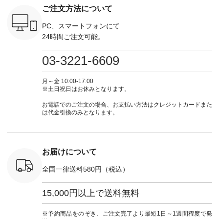
真のタグを
---- 今週のご紹介ア
#natulan #今日のコ
ーデ #コーディネー
注文番号
ご注文方法について
たはプロフ
イテム ----------------
ーデ #コーディネー
ト #ファッション #
252W-22369 ] -
ール
------------- ＜1枚目
ト #ファッション #
ナチュラル #日々の
--------------
_official）
右・2枚目＞ ■ista-
ナチュラル #日々の
暮らし #暮らしを楽
お買い物
PC、スマートフォンにて
チュ
ire もっと選べるリ
暮らし #暮らしを楽
しむ #シンプルライ
グをタップ
24時間ご注文可能。
注文番号や
ネンのよくばりパン
しむ #シンプルライ
フ #シンプルコーデ
ロフ
検索してみ
ツ ¥9,900（税込） [
フ #シンプルコーデ
#大人女子 #ワンピ
（@natulan
さいね。
注文番号：IIR-262P-
#大人女子 #カーデ
ース #デニム #デニ
からどうぞ 「ナ
03-3221-6609
 #fashion
29223 ] ＜1枚目左・
ィガン #羽織り #シ
ムワンピ #別注 #夏
ラン」で 
n #今日のコ
3～4枚目＞ ■so コ
アーカーデ #コット
コーデ #D*g*y #ディ
商品名を
ーディネー
ットンリネンパナマ
ン #夏の羽織 #夏コ
ージーワイ #natulan
てくだ
月～金 10:00-17:00
ッション #
クロス 2wayTライ
ーデ #andyarn #アン
#ナチュラン
#lifewear
※土日祝日はお休みとなります。
 #日々の
ンブラウス
ドヤーン #オリジナ
#natulan_official.
#natula
暮らしを楽
¥7,590（税込） [ 注
ルブランド #natulan
ーデ #コ
お電話でのご注文の場合、お支払い方法はクレジットカードまた
ンプルライ
文番号：CSO-263T-
#ナチュラン
ト #ファ
は代金引換のみとなります。
プルコーデ
31348 ] コットンリ
#natulan_official.
ナチュラル
#パンツ #
ネンパナマクロス
暮らし #
ツ #よく
イージーテーパード
しむ #シ
 #テーパ
パンツ ¥7,590（税
フ #シン
 #限定カ
込） [ 注文番号：
#大人女子
お届けについて
荷 #15周
CSO-263P-31349 ]
マル #ブ
#夏コーデ
＜5～6枚目＞
ーマル #
全国一律送料580円（税込）
re #イスタイ
■&yarn ピンタック
#ワンピー
#natulan
ワンピース
葬祭 #Luu
ュラン
¥12,900（税込） [
ウナミウ 
15,000円以上で送料無料
ficial.
注文番号：MTO-
ルブランド #natu
263W-29752 ] ＜7～
#ナチ
8枚目＞ ■UNPLE ボ
#natulan_of
※予約商品をのぞき、ご注文完了より最短1日～1週間程度で発