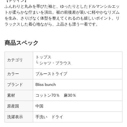
【デザイン】
ふんわりと丸みを帯びた袖と、ゆったりとしたドルマンシルエッ
トが柔らかな佇まいを演出。裾の前後差が装いに軽やかなリズム
を生み、さりげなく体型を整えてくれるのも嬉しいポイント。リ
ラックスした着心地ながら、上品さも漂う一着です。
商品スペック
トップス
カテゴリ
シャツ・ブラウス
カラー
ブルーストライプ
ブランド
Bliss bunch
素材
コットン70％ 麻30％
原産国
中国
洗濯表示
手洗い ドライ