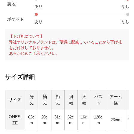
裏地
あり
なし
ポケット
あり
なし
【下げ札について】
弊社オリジナルブランドは、環境に配慮していることから下げ札
をお付けしておりません。
あらかじめご了承ください。
サイズ詳細
身
袖
裄
肩
天
バス
アーム
袖
サイズ
丈
丈
丈
幅
幅
ト
幅
幅
ONESI
62c
20c
51c
62c
16c
128c
23
23cm
ZE
m
m
m
m
m
m
m