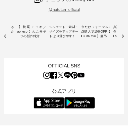
@natulan_official
新着をおさ
【 松尾ミユキ／
シルエット・素材・
今だけフォーマル2
真夏から
チュランか
aoneco 】ねこモチ
サイズをアップデー
点購入で10%OFF【
色チェック
したアイテ
ーフの新作雑貨 ・ 8
ト より選びやすく【
Luuna miu 】慶弔両
Laulu
タッフが気
月8日の「世界猫の
D*g*y 】別注リブデ
用ノーカラージャケ
ェックギ
のをピック
日」を前に、 愛らし
ニムワンピース ・
ット ・ 身に纏うだ
ート ・ ゆったりと
s
いネコモチーフのア
心地よく着られるデ
けでほっとする着心
した着心
s NEW
イテムを特集。 ナチ
イリーウェアが人気
地を大切にした フォ
日常着を
L ] //
ュランでも人気の
の 「D*g*y」 より、
ーマル服のオリジナ
ナチュラ
7/26 -
「m.m（松尾ミユ
毎年大人気のナチュ
ルブランド「 Luuna
ルブランド「
OFFICIAL SNS
/ ✨✨ナ
キ）」と
ラン別注 リブデニム
miu 」から、 新たに
Laulu 
5周年記念
「aoneco」から、
ワンピースが登場。
フォーマルジャケッ
をまたい
月より、
持っているだけで気
シルエットや素材を
トが仲間入り。 ワン
ェックス
円（税込）以
分が上がる バッグや
見直し、 さらに魅力
ピースとのバランス
登場。 真夏にうれし
いただいた
雑貨をご紹介しま
的になったアイテム
を考え、 丈感やシル
い涼やかさ
公式アプリ
人気イラス
す。 -------------------
を 詳しくご紹介いた
エット、着心地まで
先取りで
ー、よしい
---------- 松尾ミユキ
します。 モデル身
丁寧に設計。 特別な
いた色合
ろさん
-------------------------
長：164cm / 着用サ
日を心地よく過ごせ
えたアイテ
ochop2）
---- ■松尾ミユキ
イズ：PLUS ---------
る一着に仕上げまし
しくご紹
し 【第2
シアーバッグ
--------------------
た。 モデル身長：
モデル身長
ン柄コット
¥3,080（税込） ・
D*g*y -----------------
164cm ----------------
-------------
をプレゼン
Momo ・Leo ・
------------ ■リブ使い
------------- Luuna
---- Lintu L
にな
Maron ・Stella [ 注文
デニムワンピース
miu --------------------
-------------
 旅行や帰
番号：EMW-263B-
¥9,680（税込） ・ネ
--------- ■【慶弔両
タータン