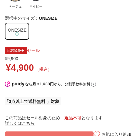
ベージュ
ネイビー
選択中のサイズ：
ONESIZE
ONESIZE
◯
50%OFF
セール
¥9,900
¥4,900
（税込）
なら
月々1,633円
から。分割手数料無料
3点以上で送料無料
この商品はセール対象のため、
返品不可
となります
詳しくはこちら
お気に入り追加