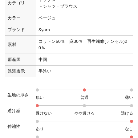
カテゴリ
シャツ・ブラウス
カラー
ベージュ
ブランド
&yarn
コットン50％ 麻30％ 再生繊維(テンセル)2
素材
0％
原産国
中国
洗濯表示
手洗い
生地の厚さ
厚い
普通
薄い
透け感
透けない
やや透ける
透ける
伸縮性
あり
なし