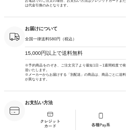
お電話でのご注文の場合、お支払い方法はクレジットカードまた
O-263T-
ィストート
ト #ファッション #
ル #オリ
は代金引換のみとなります。
¥12,980（税込） [
ナチュラル #日々の
ンド #natulan #ナチ
マクロス
注文番号：NCO-
暮らし #暮らしを楽
ュ
テーパード
262B-31610 ] ■キー
しむ #シンプルライ
#natulan_of
,590（税
カバー ¥2,970（税
フ #シンプルコーデ
注文番号：
込） [ 注文番号：
#大人女子 #フォー
お届けについて
-31349 ]
NCO-222C-00150 ] -
マル #ブラックフォ
6枚目＞
-------------------------
ーマル #ジャケット
全国一律送料580円（税込）
 ピンタック
--- ▶️ お買い物は写
#ワンピース #冠婚
ピース
真のタグをタップ ま
葬祭 #Luunamiu #ル
0（税込） [
たはプロフィール
ウナミウ #オリジナ
15,000円以上で送料無料
：MTO-
（@natulan_official）
ルブランド #natulan
] ＜7～
からどうぞ 「ナチュ
#ナチュラン
UNPLE ボ
ラン」で 注文番号や
#natulan_official.
※予約商品をのぞき、ご注文完了より最短1日～1週間程度で発
ゴイージー
商品名を検索してみ
送いたします。
1,550（税
てくださいね。
※メーカーからお届けする「別配送」の商品は、商品ごとに送料
注文番号：
#lifewear #fashion
が異なります。
-18377 ]
#natulan #今日のコ
■Lintu
ーデ #コーディネー
立体フラワー
ト #ファッション #
ラウス
ナチュラル #日々の
税込） [ 注
暮らし #暮らしを楽
お支払い方法
C-263T-
しむ #シンプルライ
フ #シンプルコーデ
商品詳
#大人女子 #猫 #猫グ
い物は写真
ッズ #世界猫の日 #
ップ また
バッグ #財布 #ポー
フィール
チ #マグカップ #猫