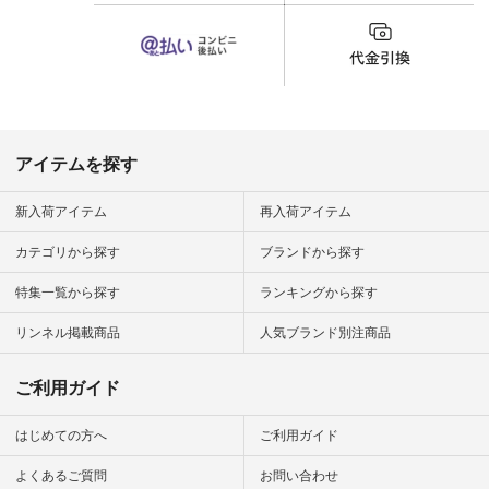
_official）
雑貨 #松尾ミユキ
チュラン」
#aoneco #アオネコ
にアクセス
#natulan #ナチュラ
番号や商品
ン #natulan_official.
してみてく
ar
#natulan #
デ #コー
 #ファッ
アイテムを探す
ナチュラル
ン #日々
#暮らしを
新入荷アイテム
再入荷アイテム
シンプルラ
ンプルコー
カテゴリから探す
ブランドから探す
女子 #夏コ
夏コーデ #
特集一覧から探す
ランキングから探す
#コーデ #
ネン
ficial.
リンネル掲載商品
人気ブランド別注商品
ご利用ガイド
はじめての方へ
ご利用ガイド
よくあるご質問
お問い合わせ