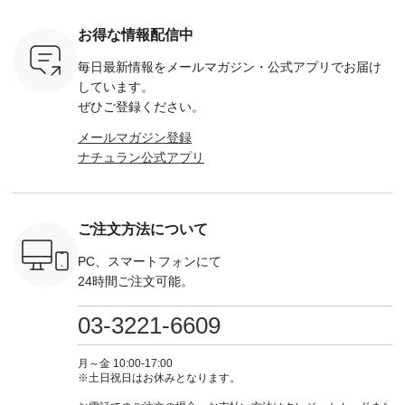
ャーなど楽
31376 ] ■松尾ミユ
イビー ・ブラック [
用】ノーカラーフォ
ャザー
を計画され
キ キャットヘアク
注文番号：DCO-
ーマルジャケット
¥9,900
お得な情報配信中
も多いかと
リップ ¥1,320（税
264W-30707 ] -------
¥16,500（税込） [
ッド系 ・
は、
込） ・Noisettes ・
---------------------- ▶️
注文番号：KOA-
[ 注文番
毎日最新情報をメールマガジン・
公式アプリでお届け
のこれから
Pepper ・Chloe [ 注
お買い物は写真のタ
262O-31095 ] ■【慶
263S-27183 ] --
な 涼し気
文番号：EMW-
グをタップ またはプ
弔両用】大切な日の
-------------
しています。
アップやワ
262A-31375 ] ■松尾
ロフィール
ボタンフレアワンピ
お買い物
ぜひご登録ください。
、ブラウス
ミユキ キャットハ
（@natulan_official）
ース ¥18,700（税
グをタップ
！ そし
ンドルマグ ¥
からどうぞ 「ナチュ
込） [ 注文番号：
ロフ
メールマガジン登録
気「よくば
¥1,650（税込） ・
ラン」で 注文番号や
KOA-252W-22368 ]
（@natulan
ナチュラン公式アプリ
」予約販売
Pumpkin ・Noisettes
商品名を検索してみ
■【慶弔両用】大切
からどうぞ 「ナ
トしていま
・Pepper ・Chloe [
てくださいね。
な日のボウタイAラ
ラン」で 
逃しなく！
注文番号：EMW-
#lifewear #fashion
インワンピース
商品名を
------------
262K-31378 ] --------
#natulan #今日のコ
¥18,700（税込） [
てくだ
---------------------
ーデ #コーディネー
注文番号：KOA-
#lifewear
ご注文方法について
----------
aoneco ---------------
ト #ファッション #
252W-22369 ] -------
#natula
枚目
-------------- ■がま口
ナチュラル #日々の
---------------------- ▶️
ーデ #コ
 ■ista-
ロングウォレット
暮らし #暮らしを楽
お買い物は写真のタ
ト #ファ
PC、スマートフォンにて
っと選べるリ
¥19,690（税込） ・
しむ #シンプルライ
グをタップ またはプ
ナチュラル
24時間ご注文可能。
くばりパン
グレージュ ・ブルー
フ #シンプルコーデ
ロフィール
暮らし #
0（税込） [
グリーン ・ミモザイ
#大人女子 #ワンピ
（@natulan_official）
しむ #シ
R-262P-
エロー ・シルエット
ース #デニム #デニ
からどうぞ 「ナチュ
フ #シン
03-3221-6609
ブルー [ 注文番号：
ムワンピ #別注 #夏
ラン」で 注文番号や
#大人女子
 ■so コ
NCO-262C-31607 ]
コーデ #D*g*y #ディ
商品名を検索してみ
ト #フレ
ネンパナマ
■がま口 ミニウォレ
ージーワイ #natulan
てくださいね。
#チェック
月～金 10:00-17:00
wayTライ
ット ¥9,790（税込）
#ナチュラン
#lifewear #fashion
タンチェッ
※土日祝日はお休みとなります。
ラウス
[ 注文番号：NCO-
#natulan_official.
#natulan #今日のコ
#夏コーデ 
税込） [ 注
242C-08057 ] ■ラテ
ーデ #コーディネー
Laulu 