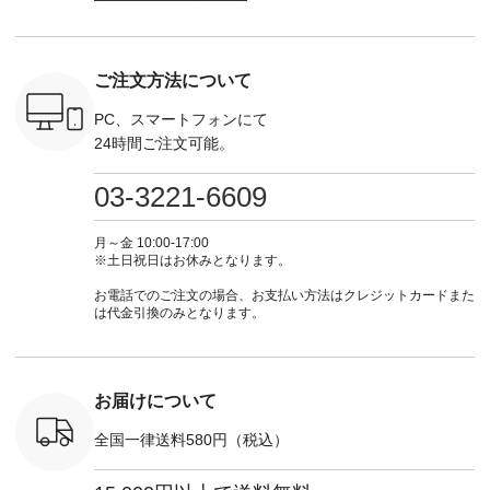
 #fashion
文番号：IIR-262P-
ョット📷では、ニッ
商品名を検索してみ
てくだ
n #今日のコ
29223 ] ---------------
トなどの秋アイテム
てくださいね。
#lifewear
ーディネー
-------------- ▶️ お買
も登場🫶 楽しみにお
#lifewear #fashion
#natula
ッション #
い物は写真のタグを
待ちくださいね。 --
#natulan #今日のコ
ーデ #コ
ご注文方法について
 #日々の
タップ またはプロフ
-------------------------
ーデ #コーディネー
ト #ファ
暮らしを楽
ィール
-- 今週のご紹介アイ
ト #ファッション #
ナチュラル
ンプルライ
（@natulan_official）
テム -------------------
ナチュラル #日々の
暮らし #
PC、スマートフォンにて
プルコーデ
からどうぞ 「ナチュ
---------- ＜1枚目
暮らし #暮らしを楽
しむ #シ
24時間ご注文可能。
#ベスト #
ラン」で 注文番号や
右・2～3枚目＞
しむ #シンプルライ
フ #シン
重ね着 #着
商品名を検索してみ
■&yarn コットンシ
フ #シンプルコーデ
#大人女子
ネック #夏
てくださいね。
アーVネックカーデ
#大人女子 #カーデ
ース #デ
03-3221-6609
ewillow #
#lifewear #fashion
ィガン ¥7,500（税
ィガン #羽織り #シ
ムワンピ 
ウィロウ
#natulan #今日のコ
込） [ 注文番号：
アーカーデ #コット
コーデ #D*
n #ナチュラ
ーデ #コーディネー
GRE-263T-30614 ]
ン #夏の羽織 #夏コ
ージーワイ #natu
月～金 10:00-17:00
official.
ト #ファッション #
＜1枚目左・4～5枚
ーデ #andyarn #アン
#ナチ
※土日祝日はお休みとなります。
ナチュラル #日々の
目＞ ■Cassure
ドヤーン #オリジナ
#natulan_of
暮らし #暮らしを楽
2wayドットブラウ
ルブランド #natulan
お電話でのご注文の場合、お支払い方法はクレジットカードまた
しむ #シンプルライ
ス ¥11,990（税込）
#ナチュラン
は代金引換のみとなります。
フ #シンプルコーデ
[ 注文番号：SHG-
#natulan_official.
#大人女子 #パンツ #
263T-30580 ] ＜6～7
リネンパンツ #よく
枚目＞ ■D*g*y リブ
ばりパンツ #テーパ
使いデニムワンピー
ードパンツ #限定カ
ス ¥9,680（税込） [
お届けについて
ラー #再入荷 #15周
注文番号：DCO-
年記念 #夏コーデ
264W-30707 ] ＜8～
全国一律送料580円（税込）
#ista-ire #イスタイ
9枚目＞ ■blue willow
ーレ #別注 #natulan
リネンVネックサイ
#ナチュラン
ドボタンベスト