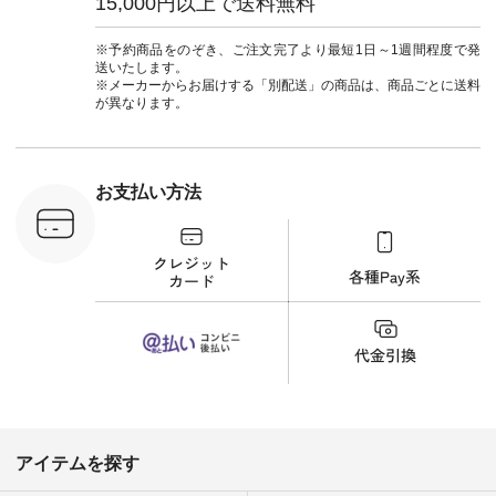
15,000円以上で送料無料
#natulan_official.
¥12,650（税込） [
注文番号：ISW-
264T-30716 ] --------
※予約商品をのぞき、ご注文完了より最短1日～1週間程度で発
--------------------- ▶️
送いたします。
商品詳細やお買い物
※メーカーからお届けする「別配送」の商品は、商品ごとに送料
は写真のタグをタッ
が異なります。
プ またはプロフィー
ル
（@natulan_official）
から 「ナチュラン」
のサイトにアクセス
お支払い方法
して 注文番号や商品
名を検索してみてく
ださいね。 #lifewear
#fashion #natulan #
今日のコーデ #コー
ディネート #ファッ
ション #ナチュラル
#ナチュラン #日々
の暮らし #暮らしを
楽しむ #シンプルラ
イフ #シンプルコー
デ #大人女子 #夏コ
ーデ #真夏コーデ #
暑さ対策 #コーデ #
リネン
アイテムを探す
#natulan_official.