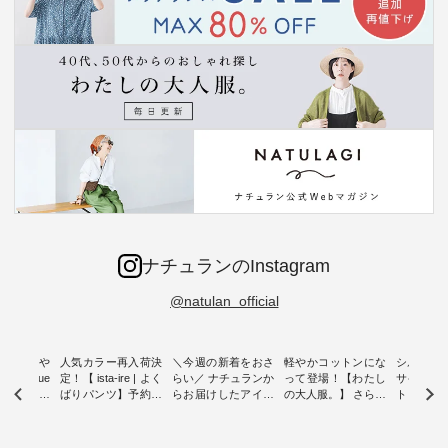
ナチュランのInstagram
@natulan_official
0％の涼や
人気カラー再入荷決
＼今週の新着をおさ
軽やかコットンにな
シルエッ
 blue
定！【 ista-ire | よく
らい／ ナチュランか
って登場！【わたし
サイズを
 】夏にぴった
ばりパンツ】予約販
らお届けしたアイテ
の大人服。】 さらり
ト より選
ックベスト
売開始 ・ 6月の販売
ムから スタッフが気
と涼し気なシアーカ
D*g*y 
開始とともに大きな
になるものをピック
ーディガン ・ 人気
ニムワン
 着心地の
反響をいただき、 一
アップ👆 ・ [ This
のシアーカーディガ
心地よく