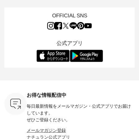
切にした服
部カラーは早々に完
week's NEW
ンが軽くて、 お手入
イリーウ
行う 「
売となった 15周年
ARRIVAL ] //
れも簡単なコットン
の 「D*g*y」 より、
low 」から新
記念のよくばりパン
2026/08/02 -
素材になりました。
毎年大人
OFFICIAL SNS
トが届きま
ツ。 たくさんのご要
2026/08/08 // ✨✨ナ
ほんのり透ける生地
ラン別注 
望をいただき、 この
チュラン15周年記念
が、女性らしさを演
ワンピー
たい、 レ
たび待望の再入荷が
✨✨ 12,000円（税
出し、 羽織るだけで
シルエッ
が楽しめる
実現しました。 今回
込）以上ご購入いた
今年らしい装いに。
見直し、 
紹介いたし
再入荷する10色のカ
だいたお客様へ 人気
レイヤードスタイル
的になっ
公式アプリ
ラーを、 改めて詳し
イラストレーター、
が楽しめて、 季節の
を 詳しく
くご紹介します。 限
よしいちひろさん
変わり目に重宝する
します。 モデル
---- blue
定カラーを手に入れ
（@chocochop2）
アイテムです。 モデ
長：164cm / 
------------
られる今だけのチャ
描き下ろし 【第2
ル身長：168cm -----
イズ：PLUS -----
ンス、 ぜひこの機会
弾】レモン柄コット
------------------------
-------------
イドボタン
をお見逃しなく！ ▼
ンバッグをプレゼン
&yarn -----------------
D*g*y -----
2,650（税
今回再入荷したカラ
ト中です💓 そろそろ
------------ ■コットン
------------ ■リブ使い
ラック ・
ー（計10色） ・コ
お盆休みの方も多い
シアーVネックカー
デニムワ
[ 注文番
ーヒー ・トマト ・
のではないでしょう
ディガン ¥7,500（税
¥9,680
-264T-
セサミ ・モモ ・グ
か。 まだまだ暑さが
込） ・スモークブル
イビー ・
リーンティー ・スミ
続きそうですが 今週
ー ・ブラック ・ネ
注文番号
お得な情報配信中
 お買
レ ・クロマメ ・レ
の新作では、今すぐ
イビー [ 注文番号：
264W-30707 ] -
真のタグを
モン ・ブルーベリー
着られて初秋まで活
GRE-263T-30614 ] -
--------------
毎日最新情報をメールマガジン・
公式アプリでお届け
たはプロフ
・ラズベリー --------
躍する シアーカーデ
-------------------------
お買い物
ール
---------------------
ィガンやベスト、デ
--- ▶️ お買い物は写
グをタップ
しています。
_official）
ista-ire ----------------
ニムワンピースなど
真のタグをタップ ま
ロフ
ぜひご登録ください。
チュ
------------- ■もっと
が登場です！ スタイ
たはプロフィール
（@natulan
注文番号や
選べるリネンのよく
リスト山口
（@natulan_official）
からどうぞ 「ナ
メールマガジン登録
検索してみ
ばりパンツ
(@natulan_stylist_yama)
からどうぞ 「ナチュ
ラン」で 
ナチュラン公式アプリ
さいね。
¥9,900（税込） [ 注
からの 最新の撮影シ
ラン」で 注文番号や
商品名を