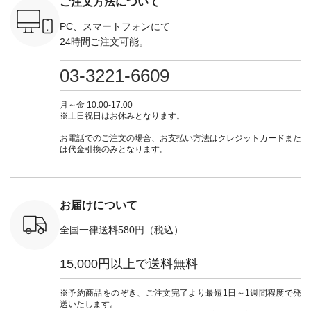
ご注文方法について
ーディネー
ル [ 注文番号：
#natulan #今日のコ
-------------------------
ラル ・ブ
ッション #
CSO-263P-31349 ] -
ーデ #コーディネー
①スタッフ：koishi /
チュラル 
 #日々の
-------------------------
ト #ファッション #
身長155cm ▼スタッ
ブラック 
PC、スマートフォンにて
暮らしを楽
--- ▶️ お買い物は写
ナチュラル #日々の
フコメント 上ほどよ
ブラック 
24時間ご注文可能。
ンプルライ
真のタグをタップ ま
暮らし #暮らしを楽
い厚みのリネンで軽
×ブラック
プルコーデ
たはプロフィール
しむ #シンプルライ
いのに透けないのは
号：MTO
 #パンツ
（@natulan_official）
フ #シンプルコーデ
嬉しいです。 暑い夏
31965 ] ---------------
03-3221-6609
カーゴパン
からどうぞ 「ナチュ
#大人女子 #シャツ #
もこれだったら涼し
-------------- ▶️
ゴパンツコ
ラン」で 注文番号や
シャツコーデ #フリ
く過ごせますね♪ ピ
い物は写
夏コーデ
商品名を検索してみ
ルシャツ #チェック
ンク×ピンクの組み
タップ ま
月～金 10:00-17:00
 #アンプル
てくださいね。
シャツ #チェックシ
合わせにしたかった
ィ
※土日祝日はお休みとなります。
n #ナチュラ
#lifewear #fashion
ャツコーデ #夏コー
ので、 ピンクのボー
（@natulan
official.
#natulan #今日のコ
デ #HEAVENLY #ヘ
ダーをシアーブラウ
からどうぞ 「ナ
お電話でのご注文の場合、お支払い方法はクレジットカードまた
ーデ #コーディネー
ブンリー #natulan #
スのインナーに合わ
ラン」で 
は代金引換のみとなります。
ト #ファッション #
ナチュラン
せてみました。 -----
商品名を
ナチュラル #日々の
#natulan_official.
------------------------
てくだ
暮らし #暮らしを楽
②スタッフ：sk / 身
#lifewear
しむ #シンプルライ
長150cm ▼スタッフ
#natula
フ #シンプルコーデ
コメント ウエストが
ーデ #コ
お届けについて
#大人女子 #ブラウ
ゴムでしっかりと留
ト #ファ
ス #パンツ #コット
まっているので、 安
ナチュラル
全国一律送料580円（税込）
ンリネン #パマナク
心してはくことがで
暮らし #
ロス #パマナ織り #
きます♪ ボトムスが
しむ #シ
セットアップ #涼コ
ちょっと暗い色味な
フ #シン
15,000円以上で送料無料
ーデ #夏コーデ #so
のでトップスは明る
#大人女子
#エスオー #natulan
い色を。 シンプルに
ットコーデ
#ナチュラン
なりすぎないよう
ーコーデ 
※予約商品をのぞき、ご注文完了より最短1日～1週間程度で発
#natulan_official.
に、 ビスチェを重ね
ト #サロ
送いたします。