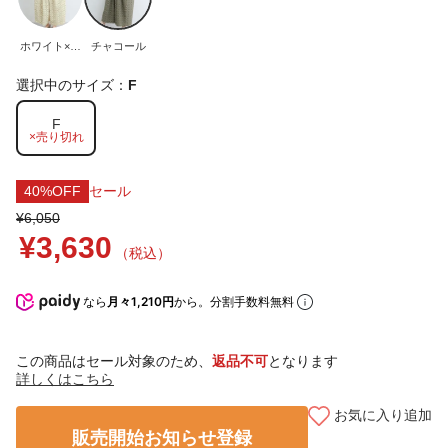
ホワイト×ブ
チャコール
ラウン
選択中のサイズ：
F
F
×売り切れ
40%OFF
セール
¥6,050
¥3,630
（税込）
なら
月々1,210円
から。分割手数料無料
この商品はセール対象のため、
返品不可
となります
詳しくはこちら
お気に入り追加
販売開始お知らせ登録