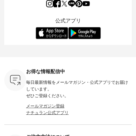
ーゴイージ
織で仕立てた、
涼やかな生地に、 ふ
「もっと選べるリネ
ナーが難
のご紹介。
2wayブラウスとイ
んわりとしたフリル
ンのよくばりパン
うお客様
るコットン
ージーテーパードパ
をあしらった襟元が
ツ」 をスタッフが着
えして、 
体的なフォ
ンツをご紹介しま
印象的。 シンプルな
用してみました🌿 身
ンサロペ
公式アプリ
、 カジュ
す。 コットンリネン
装いに、 さりげない
長ごとのサイズ感や
ダープル
らも大人ら
のさらりとした肌ざ
華やぎを添えてくれ
着用感など、 ぜひ参
セットでご
テムです。
わりで、 汗ばむ季節
る一枚です。 モデル
考にしてみてくださ
チュラル
：165cm
にも心地よく、 単品
身長：164cm --------
いね。 ＝＝＝＝＝＝
のサロペッ
------------
でもセットアップで
---------------------
＝＝＝＝＝
ルー・ピ
-----------
も楽しめる2つのア
HEAVENLY -----------
8/10（月）AM9:59ま
ックのプ
----- ■ボ
イテムです。 --------
------------------ ■チ
で🎫 ＼涼しいリネン
を組み合わ
ゴイージー
--------------------- so
ェックシャーリング
服ウィーク開催中⏰
6セット
1,550（税
-------------------------
フリルネックプルオ
／ 対象のリネン
す。 販売は8月10日
ーキ ・ブ
---- ■コットンリネ
ーバー ¥12,650（税
100％アイテムを合
までの期
ベージュ [
ンパナマクロス
込） ・ホワイト×ブ
計5,000円以上ご購
す。 ぜひ
お得な情報配信中
：UNL-
2wayTラインブラウ
ラック ・ネイビー
入いただくと 使える
覧ください。 
------
ス ¥7,590（税込）
・オフ [ 注文番号：
【送料無料】クーポ
身長：160c
毎日最新情報をメールマガジン・
公式アプリでお届け
-------- ▶️
・グレー ・タータン
DLW-263T-30714 ] --
ンをプレゼント中◎
-------------
は写真のタ
チェック ・ナチュラ
-------------------------
＝＝＝＝＝＝＝＝＝
---- &yarn 
しています。
 またはプ
ル ・チャコール [ 注
-- ▶️ お買い物は写真
＝＝ ▼今週の「スタ
---------------
ぜひご登録ください。
ィール
文番号：CSO-263T-
のタグをタップ また
ッフコーディネー
わず決ま
_official）
31348 ] ■コットンリ
はプロフィール
ト」着用アイテム ■
ーT×サロ
メールマガジン登録
チュ
ネンパナマクロス
（@natulan_official）
もっと選べるリネン
ト ¥19,
ナチュラン公式アプリ
注文番号や
イージーテーパード
からどうぞ 「ナチュ
のよくばりパンツ
＜8月10日 
検索してみ
パンツ ¥7,590（税
ラン」で 注文番号や
¥9,900（税込） ・モ
で上記【1
さいね。
込） ・グレー ・タ
商品名を検索してみ
モ ・コーヒー ・ク
タイムセ
 #fashion
ータンチェック ・ナ
てくださいね。
ロマメ [ 注文番号：
・ブルー
n #今日のコ
チュラル ・チャコー
#lifewear #fashion
IIR-262P-29223 ] ----
ル ・ピン