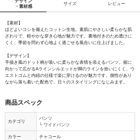
デザイン
サイズ
レビュー
・素材感
【素材】
ほどよいコシを備えたコットン生地。素肌にやさしい柔らかな肌
ざわりで、軽やかな穿き心地が魅力です。裏地付きのため透けに
くく、季節を問わず心地よく過ごせる風合いに仕上げました。
【デザイン】
手描き風のドット柄が装いに柔らかな表情を添えるパンツ。裾に
向かって広がるAラインシルエットが脚のラインを拾いにくく、ウ
エストゴムと内紐の仕様で楽に穿けるのが魅力です。個性があり
ながら落ち着いた配色で、日々のスタイリングになじみます。
商品スペック
パンツ
カテゴリ
ワイドパンツ
カラー
チャコール