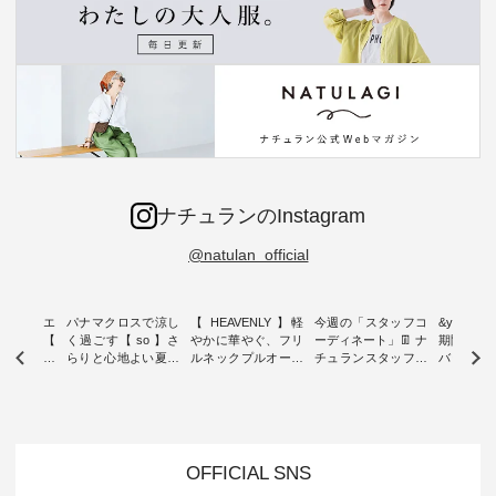
ナチュランのInstagram
@natulan_official
ーブシルエ
パナマクロスで涼し
【 HEAVENLY 】軽
今週の「スタッフコ
&yarn 9th
効いた【
く過ごす【 so 】さ
やかに華やぐ、フリ
ーディネート」👖 ナ
期間限定 
 】ボールカ
らりと心地よい夏コ
ルネックプルオーバ
チュランスタッフの
バー×サ
ジーパンツ
ーデ ・ 毎日の“とっ
ー ・ 天然素材を生
リアルなコーディネ
ット ・ ナチュラン
ても”になれる、 ス
かしたナチュラルス
ートをご紹介します
オリジナ
ルな服を提
タンダードな服を提
タイルで人気の
♪ 今回は、8/1に再入
「&yarn
NPLE 」
案する「so（エスオ
「HEAVENLY」か
荷し、 すでに残りわ
げさまで
やかなはき
ー）」。 今回は、独
ら、 新作プルオーバ
ずかとなっている大
えました。 「サ
れいなシル
特の凹凸と軽やかな
ーが届きました。 ほ
人気の ナチュラン
ットを着
OFFICIAL SNS
両立した、
風合いを持つ パナマ
んのり透け感のある
15周年記念アイテム
れど、 合