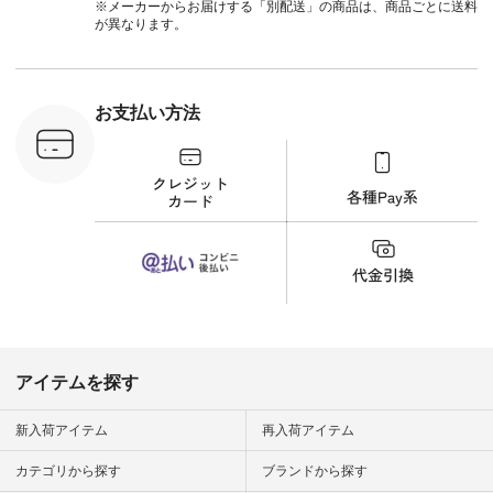
てトレンド感をプラ
ツ #ボー
※メーカーからお届けする「別配送」の商品は、商品ごとに送料
スしました。 --------
#夏コーデ #
が異なります。
--------------------- ③
#アン
スタッフ：uruma /
#natula
身長160cm ▼スタッ
ン #natulan_
フコメント カジュア
ルなイメージでした
お支払い方法
が、 きれいめにもマ
ッチするという意外
な一面を発見できま
した！ 腰周りが気に
なってスカートをは
くことが多いのです
が、 これなら自然に
体型もカバーしてく
れるので スカート派
の方にもおすすめし
たい一本です。 -----
------------------------
▶️商品詳細やお買い
物は写真のタグをタ
ップ またはプロフィ
アイテムを探す
ール
（@natulan_official）
から 「ナチュラン」
新入荷アイテム
再入荷アイテム
のサイトにアクセス
して 注文番号や商品
カテゴリから探す
ブランドから探す
名を検索してみてく