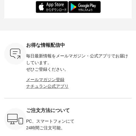
を手に入れ
ちひろさん
アイテムです。 モデ
長：164cm / 着用サ
日を心地
だけのチャ
（@chocochop2）
ル身長：168cm -----
イズ：PLUS ---------
る一着に
ひこの機会
描き下ろし 【第2
------------------------
--------------------
た。 モデル身長：
なく！ ▼
弾】レモン柄コット
&yarn -----------------
D*g*y -----------------
164cm ----------------
荷したカラ
ンバッグをプレゼン
------------ ■コットン
------------ ■リブ使い
---------
色） ・コ
ト中です💓 8月にな
シアーVネックカー
デニムワンピース
miu --------
トマト ・
りました☀ 旅行や帰
ディガン ¥7,500（税
¥9,680（税込） ・ネ
--------- ■【慶弔両
モモ ・グ
省、レジャーなど楽
込） ・スモークブル
イビー ・ブラック [
用】ノー
ー ・スミ
しい予定を計画され
ー ・ブラック ・ネ
注文番号：DCO-
ーマルジ
お得な情報配信中
マメ ・レ
ている方も多いかと
イビー [ 注文番号：
264W-30707 ] -------
¥16,50
ルーベリー
思います🌿 今週は、
GRE-263T-30614 ] -
---------------------- ▶️
注文番号
毎日最新情報をメールマガジン・
公式アプリでお届け
----
暑さ本番のこれから
-------------------------
お買い物は写真のタ
262O-31095 
--------
にぴったりな 涼し気
--- ▶️ お買い物は写
グをタップ またはプ
弔両用】
しています。
-------------
なセットアップやワ
真のタグをタップ ま
ロフィール
ボタンフ
ぜひご登録ください。
っと
ンピース、ブラウス
たはプロフィール
（@natulan_official）
ース ¥18
ネンのよく
などが新登場！ そし
（@natulan_official）
からどうぞ 「ナチュ
込） [ 
メールマガジン登録
パンツ
て、大人気「よくば
からどうぞ 「ナチュ
ラン」で 注文番号や
KOA-252W
ナチュラン公式アプリ
込） [ 注
りパンツ」予約販売
ラン」で 注文番号や
商品名を検索してみ
■【慶弔
R-262P-
がスタートしていま
商品名を検索してみ
てくださいね。
な日のボ
す♪ お見逃しなく！
てくださいね。
#lifewear #fashion
インワ
 お買
-------------------------
#lifewear #fashion
#natulan #今日のコ
¥18,70
真のタグを
---- 今週のご紹介ア
#natulan #今日のコ
ーデ #コーディネー
注文番号
ご注文方法について
たはプロフ
イテム ----------------
ーデ #コーディネー
ト #ファッション #
252W-22369 ] -
ール
------------- ＜1枚目
ト #ファッション #
ナチュラル #日々の
--------------
_official）
右・2枚目＞ ■ista-
ナチュラル #日々の
暮らし #暮らしを楽
お買い物
PC、スマートフォンにて
チュ
ire もっと選べるリ
暮らし #暮らしを楽
しむ #シンプルライ
グをタップ
24時間ご注文可能。
注文番号や
ネンのよくばりパン
しむ #シンプルライ
フ #シンプルコーデ
ロフ
検索してみ
ツ ¥9,900（税込） [
フ #シンプルコーデ
#大人女子 #ワンピ
（@natulan