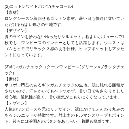
(2)コットンワイドパンツ(チャコール)
【素材】
ロングシーズン着回せるコットン素材。暑い日も快適に穿いてい
ただける程よい厚さの生地です。
【デザイン】
脚のラインを拾わないゆったりシルエット。程よいボリュームで1
枚でも、ワンピースのインナーとしても活躍します。ウエストは
ゴムとヒモでリラックス感のある仕様。ヒップポケットもアクセ
ントになっています。
(3)ギンガムチェックコクーンワンピース(グリーン×ブラックチェ
ック)
【素材】
ポコポコ凹凸のあるギンガムチェックの生地。肌に触れる面積が
少ないので、汗をかいてもベトつかず、暑い日でもさらりとした
着心地。通気性が良く、暑い空気がこもりにくくなっています。
【デザイン】
人気のワンピースを元にリデザイン。裾にかけてふんわり丸みの
あるシルエットが特徴です。肘上丈のドルマンスリーブもポイン
ト。後ろには涙開きのボタンをあしらい、着脱も簡単です。