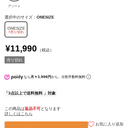
アソート
選択中のサイズ：
ONESIZE
ONESIZE
×売り切れ
¥11,990
（税込）
売り切れ
なら
月々3,996円
から。分割手数料無料
3点以上で送料無料
この商品は
返品不可
となります
詳しくはこちら
お気に入り追加