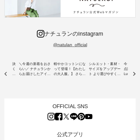
ナチュランのInstagram
@natulan_official
ー再入荷決
＼今週の新着をおさ
軽やかコットンにな
シルエット・素材・
今だけフ
-ire | よく
らい／ ナチュランか
って登場！【わたし
サイズをアップデー
点購入で1
ツ】予約販
らお届けしたアイテ
の大人服。】 さらり
ト より選びやすく【
Luuna m
ムから スタッフが気
と涼し気なシアーカ
D*g*y 】別注リブデ
用ノーカ
もに大きな
になるものをピック
ーディガン ・ 人気
ニムワンピース ・
ット ・ 身に纏うだ
だき、 一
アップ👆 ・ [ This
のシアーカーディガ
心地よく着られるデ
けでほっ
は早々に完
week's NEW
ンが軽くて、 お手入
イリーウェアが人気
地を大切に
 15周年
ARRIVAL ] //
れも簡単なコットン
の 「D*g*y」 より、
ーマル服
くばりパン
2026/07/26 -
素材になりました。
毎年大人気のナチュ
ルブランド「
OFFICIAL SNS
2026/08/01 // ✨✨ナ
ほんのり透ける生地
ラン別注 リブデニム
miu 」か
き、 この
チュラン15周年記念
が、女性らしさを演
ワンピースが登場。
フォーマ
の再入荷が
✨✨ 8月より、
出し、 羽織るだけで
シルエットや素材を
トが仲間入り
。 今回
12,000円（税込）以
今年らしい装いに。
見直し、 さらに魅力
ピースと
10色のカ
上ご購入いただいた
レイヤードスタイル
的になったアイテム
を考え、 
公式アプリ
改めて詳し
お客様へ 人気イラス
が楽しめて、 季節の
を 詳しくご紹介いた
エット、
ます。 限
トレーター、よしい
変わり目に重宝する
します。 モデル身
丁寧に設計。 