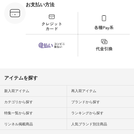
¥8,800（税込） [ 注
お支払い方法
文番号：YCC-263T-
30689 ] ---------------
-------------- ▶️商品詳
細やお買い物は写真
のタグをタップ また
はプロフィール
（@natulan_official）
から 「ナチュラン」
のサイトにアクセス
して 注文番号や商品
名を検索してみてく
ださいね。 #lifewear
#fashion #natulan #
今日のコーデ #コー
ディネート #ファッ
アイテムを探す
ション #ナチュラル
#ナチュラン #日々
の暮らし #暮らしを
新入荷アイテム
再入荷アイテム
楽しむ #シンプルラ
イフ #シンプルコー
カテゴリから探す
ブランドから探す
デ #大人女子 #夏コ
ーデ #真夏コーデ #
特集一覧から探す
ランキングから探す
暑さ対策 #コーデ #
リネン
#natulan_official.
リンネル掲載商品
人気ブランド別注商品