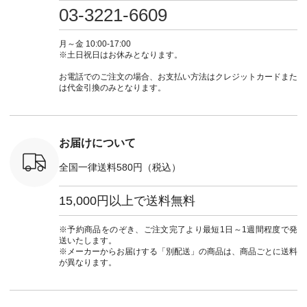
さいね。
注文番号：IIR-262P-
#大人女子 #カーデ
ース #デニム #デニ
からどうぞ 「ナ
03-3221-6609
 #fashion
29223 ] ＜1枚目左・
ィガン #羽織り #シ
ムワンピ #別注 #夏
ラン」で 
n #今日のコ
3～4枚目＞ ■so コ
アーカーデ #コット
コーデ #D*g*y #ディ
商品名を
ーディネー
ットンリネンパナマ
ン #夏の羽織 #夏コ
ージーワイ #natulan
てくだ
月～金 10:00-17:00
ッション #
クロス 2wayTライ
ーデ #andyarn #アン
#ナチュラン
#lifewear
※土日祝日はお休みとなります。
 #日々の
ンブラウス
ドヤーン #オリジナ
#natulan_official.
#natula
暮らしを楽
¥7,590（税込） [ 注
ルブランド #natulan
ーデ #コ
お電話でのご注文の場合、お支払い方法はクレジットカードまた
ンプルライ
文番号：CSO-263T-
#ナチュラン
ト #ファ
は代金引換のみとなります。
プルコーデ
31348 ] コットンリ
#natulan_official.
ナチュラル
#パンツ #
ネンパナマクロス
暮らし #
ツ #よく
イージーテーパード
しむ #シ
 #テーパ
パンツ ¥7,590（税
フ #シン
 #限定カ
込） [ 注文番号：
#大人女子
お届けについて
荷 #15周
CSO-263P-31349 ]
マル #ブ
#夏コーデ
＜5～6枚目＞
ーマル #
全国一律送料580円（税込）
re #イスタイ
■&yarn ピンタック
#ワンピー
#natulan
ワンピース
葬祭 #Luu
ュラン
¥12,900（税込） [
ウナミウ 
15,000円以上で送料無料
ficial.
注文番号：MTO-
ルブランド #natu
263W-29752 ] ＜7～
#ナチ
8枚目＞ ■UNPLE ボ
#natulan_of
※予約商品をのぞき、ご注文完了より最短1日～1週間程度で発
ールカーゴイージー
送いたします。
パンツ ¥11,550（税
※メーカーからお届けする「別配送」の商品は、商品ごとに送料
込） [ 注文番号：
が異なります。
UNL-254P-18377 ]
＜9枚目＞ ■Lintu
Laulu 立体フラワー
刺繍ブラウス