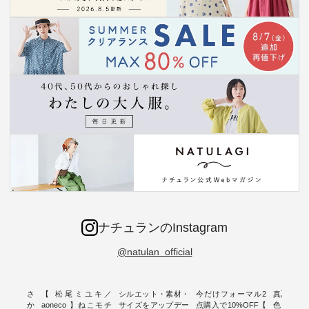
ナチュランのInstagram
@natulan_official
新着をおさ
【 松尾ミユキ／
シルエット・素材・
今だけフォーマル2
真夏から
チュランか
aoneco 】ねこモチ
サイズをアップデー
点購入で10%OFF【
色チェック