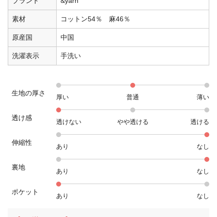
ブランド
&yarn
素材
コットン54％ 麻46％
原産国
中国
洗濯表示
手洗い
生地の厚さ
厚い
普通
薄い
透け感
透けない
やや透ける
透ける
伸縮性
あり
なし
裏地
あり
なし
ポケット
あり
なし