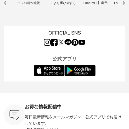
したアイテ
ーフの新作雑貨 ・ 8
ト より選びやすく【
Luuna miu 】慶弔両
Laulu
タッフが気
月8日の「世界猫の
D*g*y 】別注リブデ
用ノーカラージャケ
ェックギ
のをピック
日」を前に、 愛らし
ニムワンピース ・
ット ・ 身に纏うだ
ート ・ ゆったりと
s
いネコモチーフのア
心地よく着られるデ
けでほっとする着心
した着心
s NEW
イテムを特集。 ナチ
イリーウェアが人気
地を大切にした フォ
日常着を
L ] //
ュランでも人気の
の 「D*g*y」 より、
ーマル服のオリジナ
ナチュラ
7/26 -
「m.m（松尾ミユ
毎年大人気のナチュ
ルブランド「 Luuna
ルブランド「
OFFICIAL SNS
/ ✨✨ナ
キ）」と
ラン別注 リブデニム
miu 」から、 新たに
Laulu 
5周年記念
「aoneco」から、
ワンピースが登場。
フォーマルジャケッ
をまたい
月より、
持っているだけで気
シルエットや素材を
トが仲間入り。 ワン
ェックス
円（税込）以
分が上がる バッグや
見直し、 さらに魅力
ピースとのバランス
登場。 真夏にうれし
いただいた
雑貨をご紹介しま
的になったアイテム
を考え、 丈感やシル
い涼やかさ
公式アプリ
人気イラス
す。 -------------------
を 詳しくご紹介いた
エット、着心地まで
先取りで
ー、よしい
---------- 松尾ミユキ
します。 モデル身
丁寧に設計。 特別な
いた色合
ろさん
-------------------------
長：164cm / 着用サ
日を心地よく過ごせ
えたアイテ
ochop2）
---- ■松尾ミユキ
イズ：PLUS ---------
る一着に仕上げまし
しくご紹
し 【第2
シアーバッグ
--------------------
た。 モデル身長：
モデル身長
ン柄コット
¥3,080（税込） ・
D*g*y -----------------
164cm ----------------
-------------
をプレゼン
Momo ・Leo ・
------------ ■リブ使い
------------- Luuna
---- Lintu L
にな
Maron ・Stella [ 注文
デニムワンピース
miu --------------------
-------------
 旅行や帰
番号：EMW-263B-
¥9,680（税込） ・ネ
--------- ■【慶弔両
タータン
ャーなど楽
31376 ] ■松尾ミユ
イビー ・ブラック [
用】ノーカラーフォ
ャザー
を計画され
キ キャットヘアク
注文番号：DCO-
ーマルジャケット
¥9,900
お得な情報配信中
も多いかと
リップ ¥1,320（税
264W-30707 ] -------
¥16,500（税込） [
ッド系 ・
は、
込） ・Noisettes ・
---------------------- ▶️
注文番号：KOA-
[ 注文番
毎日最新情報をメールマガジン・
公式アプリでお届け
のこれから
Pepper ・Chloe [ 注
お買い物は写真のタ
262O-31095 ] ■【慶
263S-27183 ] --
な 涼し気
文番号：EMW-
グをタップ またはプ
弔両用】大切な日の
-------------
しています。
アップやワ
262A-31375 ] ■松尾
ロフィール
ボタンフレアワンピ
お買い物