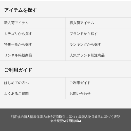
デ #コー
 #ファッ
アイテムを探す
ナチュラル
ン #日々
#暮らしを
新入荷アイテム
再入荷アイテム
シンプルラ
ンプルコー
カテゴリから探す
ブランドから探す
女子 #夏コ
夏コーデ #
特集一覧から探す
ランキングから探す
#コーデ #
ネン
ficial.
リンネル掲載商品
人気ブランド別注商品
ご利用ガイド
はじめての方へ
ご利用ガイド
よくあるご質問
お問い合わせ
利用規約
個人情報保護方針
特定商取引に基づく表記
古物営業法に基づく表記
会社概要
採用情報