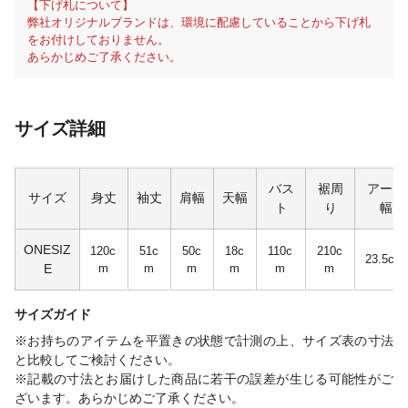
【下げ札について】
弊社オリジナルブランドは、環境に配慮していることから下げ札
をお付けしておりません。
あらかじめご了承ください。
サイズ詳細
バス
裾周
アーム
サイズ
身丈
袖丈
肩幅
天幅
ト
り
幅
ONESIZ
120c
51c
50c
18c
110c
210c
23.5cm
E
m
m
m
m
m
m
サイズガイド
※お持ちのアイテムを平置きの状態で計測の上、サイズ表の寸法
と比較してご検討ください。
※記載の寸法とお届けした商品に若干の誤差が生じる可能性がご
ざいます。あらかじめご了承ください。