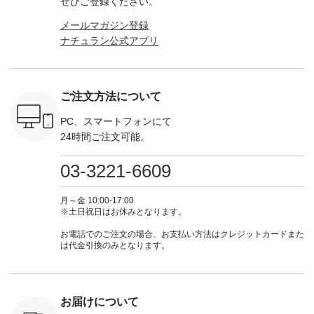
ぜひご登録ください。
、ブラウス
ミユキ キャットハ
（@natulan_official）
ース ¥18,700（税
グをタップ
！ そし
ンドルマグ ¥
からどうぞ 「ナチュ
込） [ 注文番号：
ロフ
メールマガジン登録
気「よくば
¥1,650（税込） ・
ラン」で 注文番号や
KOA-252W-22368 ]
（@natulan
ナチュラン公式アプリ
」予約販売
Pumpkin ・Noisettes
商品名を検索してみ
■【慶弔両用】大切
からどうぞ 「ナ
トしていま
・Pepper ・Chloe [
てくださいね。
な日のボウタイAラ
ラン」で 
逃しなく！
注文番号：EMW-
#lifewear #fashion
インワンピース
商品名を
------------
262K-31378 ] --------
#natulan #今日のコ
¥18,700（税込） [
てくだ
---------------------
ーデ #コーディネー
注文番号：KOA-
#lifewear
ご注文方法について
----------
aoneco ---------------
ト #ファッション #
252W-22369 ] -------
#natula
枚目
-------------- ■がま口
ナチュラル #日々の
---------------------- ▶️
ーデ #コ
 ■ista-
ロングウォレット
暮らし #暮らしを楽
お買い物は写真のタ
ト #ファ
PC、スマートフォンにて
っと選べるリ
¥19,690（税込） ・
しむ #シンプルライ
グをタップ またはプ
ナチュラル
24時間ご注文可能。
くばりパン
グレージュ ・ブルー
フ #シンプルコーデ
ロフィール
暮らし #
0（税込） [
グリーン ・ミモザイ
#大人女子 #ワンピ
（@natulan_official）
しむ #シ
R-262P-
エロー ・シルエット
ース #デニム #デニ
からどうぞ 「ナチュ
フ #シン
03-3221-6609
ブルー [ 注文番号：
ムワンピ #別注 #夏
ラン」で 注文番号や
#大人女子
 ■so コ
NCO-262C-31607 ]
コーデ #D*g*y #ディ
商品名を検索してみ
ト #フレ
ネンパナマ
■がま口 ミニウォレ
ージーワイ #natulan
てくださいね。
#チェック
月～金 10:00-17:00
wayTライ
ット ¥9,790（税込）
#ナチュラン
#lifewear #fashion
タンチェッ
※土日祝日はお休みとなります。
ラウス
[ 注文番号：NCO-
#natulan_official.
#natulan #今日のコ
#夏コーデ 
税込） [ 注
242C-08057 ] ■ラテ
ーデ #コーディネー
Laulu 
お電話でのご注文の場合、お支払い方法はクレジットカードまた
O-263T-
ィストート
ト #ファッション #
ル #オリ
は代金引換のみとなります。
¥12,980（税込） [
ナチュラル #日々の
ンド #natulan #ナチ
マクロス
注文番号：NCO-
暮らし #暮らしを楽
ュ
テーパード
262B-31610 ] ■キー
しむ #シンプルライ
#natulan_of
,590（税
カバー ¥2,970（税
フ #シンプルコーデ
注文番号：
込） [ 注文番号：
#大人女子 #フォー
お届けについて
-31349 ]
NCO-222C-00150 ] -
マル #ブラックフォ