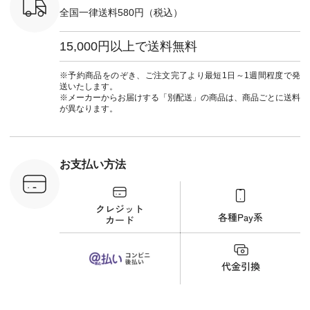
6枚目＞
-------------------------
ーマル #ジャケット
全国一律送料580円（税込）
 ピンタック
--- ▶️ お買い物は写
#ワンピース #冠婚
ピース
真のタグをタップ ま
葬祭 #Luunamiu #ル
0（税込） [
たはプロフィール
ウナミウ #オリジナ
15,000円以上で送料無料
：MTO-
（@natulan_official）
ルブランド #natulan
] ＜7～
からどうぞ 「ナチュ
#ナチュラン
UNPLE ボ
ラン」で 注文番号や
#natulan_official.
※予約商品をのぞき、ご注文完了より最短1日～1週間程度で発
ゴイージー
商品名を検索してみ
送いたします。
1,550（税
てくださいね。
※メーカーからお届けする「別配送」の商品は、商品ごとに送料
注文番号：
#lifewear #fashion
が異なります。
-18377 ]
#natulan #今日のコ
■Lintu
ーデ #コーディネー
立体フラワー
ト #ファッション #
ラウス
ナチュラル #日々の
税込） [ 注
暮らし #暮らしを楽
お支払い方法
C-263T-
しむ #シンプルライ
フ #シンプルコーデ
商品詳
#大人女子 #猫 #猫グ
い物は写真
ッズ #世界猫の日 #
ップ また
バッグ #財布 #ポー
フィール
チ #マグカップ #猫
_official）
雑貨 #松尾ミユキ
チュラン」
#aoneco #アオネコ
にアクセス
#natulan #ナチュラ
番号や商品
ン #natulan_official.
してみてく
ar
#natulan #