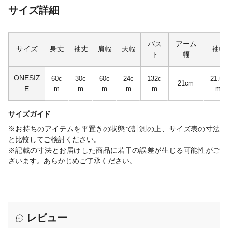
サイズ詳細
バス
アーム
サイズ
身丈
袖丈
肩幅
天幅
袖幅
ト
幅
ONESIZ
60c
30c
60c
24c
132c
21.5c
21cm
E
m
m
m
m
m
m
サイズガイド
※お持ちのアイテムを平置きの状態で計測の上、サイズ表の寸法
と比較してご検討ください。
※記載の寸法とお届けした商品に若干の誤差が生じる可能性がご
ざいます。あらかじめご了承ください。
レビュー