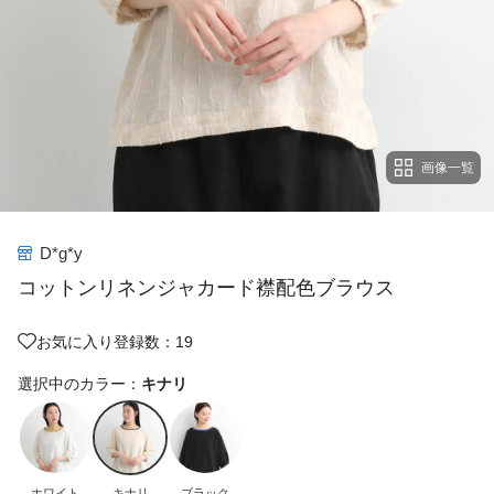
画像一覧
D*g*y
コットンリネンジャカード襟配色ブラウス
お気に入り登録数：19
選択中のカラー：
キナリ
ホワイト
キナリ
ブラック