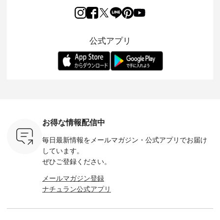
2026/08/01 // ✨✨ナ
ほんのり透ける生地
ラン別注 リブデニム
miu 」か
き、 この
チュラン15周年記念
が、女性らしさを演
ワンピースが登場。
フォーマ
の再入荷が
✨✨ 8月より、
出し、 羽織るだけで
シルエットや素材を
トが仲間入り
。 今回
12,000円（税込）以
今年らしい装いに。
見直し、 さらに魅力
ピースと
10色のカ
上ご購入いただいた
レイヤードスタイル
的になったアイテム
を考え、 
公式アプリ
改めて詳し
お客様へ 人気イラス
が楽しめて、 季節の
を 詳しくご紹介いた
エット、
ます。 限
トレーター、よしい
変わり目に重宝する
します。 モデル身
丁寧に設計。 
を手に入れ
ちひろさん
アイテムです。 モデ
長：164cm / 着用サ
日を心地
だけのチャ
（@chocochop2）
ル身長：168cm -----
イズ：PLUS ---------
る一着に
ひこの機会
描き下ろし 【第2
------------------------
--------------------
た。 モデル身長：
なく！ ▼
弾】レモン柄コット
&yarn -----------------
D*g*y -----------------
164cm ----------------
荷したカラ
ンバッグをプレゼン
------------ ■コットン
------------ ■リブ使い
---------
色） ・コ
ト中です💓 8月にな
シアーVネックカー
デニムワンピース
miu --------
トマト ・
りました☀ 旅行や帰
ディガン ¥7,500（税
¥9,680（税込） ・ネ
--------- ■【慶弔両
モモ ・グ
省、レジャーなど楽
込） ・スモークブル
イビー ・ブラック [
用】ノー
ー ・スミ
しい予定を計画され
ー ・ブラック ・ネ
注文番号：DCO-
ーマルジ
お得な情報配信中
マメ ・レ
ている方も多いかと
イビー [ 注文番号：
264W-30707 ] -------
¥16,50
ルーベリー
思います🌿 今週は、
GRE-263T-30614 ] -
---------------------- ▶️
注文番号
毎日最新情報をメールマガジン・
公式アプリでお届け
----
暑さ本番のこれから
-------------------------
お買い物は写真のタ
262O-31095 
--------
にぴったりな 涼し気
--- ▶️ お買い物は写
グをタップ またはプ
弔両用】
しています。
-------------
なセットアップやワ
真のタグをタップ ま
ロフィール
ボタンフ
ぜひご登録ください。
っと
ンピース、ブラウス
たはプロフィール
（@natulan_official）
ース ¥18
ネンのよく
などが新登場！ そし
（@natulan_official）
からどうぞ 「ナチュ
込） [ 
メールマガジン登録
パンツ
て、大人気「よくば
からどうぞ 「ナチュ
ラン」で 注文番号や
KOA-252W
ナチュラン公式アプリ
込） [ 注
りパンツ」予約販売
ラン」で 注文番号や
商品名を検索してみ
■【慶弔
R-262P-
がスタートしていま
商品名を検索してみ
てくださいね。
な日のボ
す♪ お見逃しなく！
てくださいね。
#lifewear #fashion
インワ
 お買
-------------------------
#lifewear #fashion
#natulan #今日のコ
¥18,70