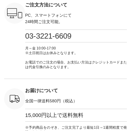
真のタグを
---- 今週のご紹介ア
#natulan #今日のコ
ーデ #コーディネー
注文番号
ご注文方法について
たはプロフ
イテム ----------------
ーデ #コーディネー
ト #ファッション #
252W-22369 ] -
ール
------------- ＜1枚目
ト #ファッション #
ナチュラル #日々の
--------------
_official）
右・2枚目＞ ■ista-
ナチュラル #日々の
暮らし #暮らしを楽
お買い物
PC、スマートフォンにて
チュ
ire もっと選べるリ
暮らし #暮らしを楽
しむ #シンプルライ
グをタップ
24時間ご注文可能。
注文番号や
ネンのよくばりパン
しむ #シンプルライ
フ #シンプルコーデ
ロフ
検索してみ
ツ ¥9,900（税込） [
フ #シンプルコーデ
#大人女子 #ワンピ
（@natulan
さいね。
注文番号：IIR-262P-
#大人女子 #カーデ
ース #デニム #デニ
からどうぞ 「ナ
03-3221-6609
 #fashion
29223 ] ＜1枚目左・
ィガン #羽織り #シ
ムワンピ #別注 #夏
ラン」で 
n #今日のコ
3～4枚目＞ ■so コ
アーカーデ #コット
コーデ #D*g*y #ディ
商品名を
ーディネー
ットンリネンパナマ
ン #夏の羽織 #夏コ
ージーワイ #natulan
てくだ
月～金 10:00-17:00
ッション #
クロス 2wayTライ
ーデ #andyarn #アン
#ナチュラン
#lifewear
※土日祝日はお休みとなります。
 #日々の
ンブラウス
ドヤーン #オリジナ
#natulan_official.
#natula
暮らしを楽
¥7,590（税込） [ 注
ルブランド #natulan
ーデ #コ
お電話でのご注文の場合、お支払い方法はクレジットカードまた
ンプルライ
文番号：CSO-263T-
#ナチュラン
ト #ファ
は代金引換のみとなります。
プルコーデ
31348 ] コットンリ
#natulan_official.
ナチュラル
#パンツ #
ネンパナマクロス
暮らし #
ツ #よく
イージーテーパード
しむ #シ
 #テーパ
パンツ ¥7,590（税
フ #シン
 #限定カ
込） [ 注文番号：
#大人女子
お届けについて
荷 #15周
CSO-263P-31349 ]
マル #ブ
#夏コーデ
＜5～6枚目＞
ーマル #
全国一律送料580円（税込）
re #イスタイ
■&yarn ピンタック
#ワンピー
#natulan
ワンピース
葬祭 #Luu
ュラン
¥12,900（税込） [
ウナミウ 
15,000円以上で送料無料
ficial.
注文番号：MTO-
ルブランド #natu
263W-29752 ] ＜7～
#ナチ
8枚目＞ ■UNPLE ボ
#natulan_of
※予約商品をのぞき、ご注文完了より最短1日～1週間程度で発