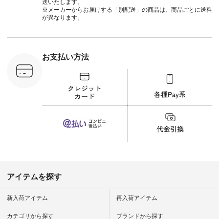
ールカーゴイージー
送いたします。
パンツ ¥11,550（税
※メーカーからお届けする「別配送」の商品は、商品ごとに送料
込） [ 注文番号：
が異なります。
UNL-254P-18377 ]
＜9枚目＞ ■Lintu
Laulu 立体フラワー
刺繍ブラウス
¥8,800（税込） [ 注
お支払い方法
文番号：YCC-263T-
30689 ] ---------------
-------------- ▶️商品詳
細やお買い物は写真
のタグをタップ また
はプロフィール
（@natulan_official）
から 「ナチュラン」
のサイトにアクセス
して 注文番号や商品
名を検索してみてく
ださいね。 #lifewear
#fashion #natulan #
今日のコーデ #コー
ディネート #ファッ
アイテムを探す
ション #ナチュラル
#ナチュラン #日々
の暮らし #暮らしを
新入荷アイテム
再入荷アイテム
楽しむ #シンプルラ
イフ #シンプルコー
カテゴリから探す
ブランドから探す