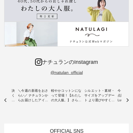
ナチュランのInstagram
@natulan_official
ー再入荷決
＼今週の新着をおさ
軽やかコットンにな
シルエット・素材・
今だけフ
-ire | よく
らい／ ナチュランか
って登場！【わたし
サイズをアップデー
点購入で1
ツ】予約販
らお届けしたアイテ
の大人服。】 さらり
ト より選びやすく【
Luuna m
ムから スタッフが気
と涼し気なシアーカ
D*g*y 】別注リブデ
用ノーカ
もに大きな
になるものをピック
ーディガン ・ 人気
ニムワンピース ・
ット ・ 身に纏うだ
だき、 一
アップ👆 ・ [ This
のシアーカーディガ
心地よく着られるデ
けでほっ
は早々に完
week's NEW
ンが軽くて、 お手入
イリーウェアが人気
地を大切に
 15周年
ARRIVAL ] //
れも簡単なコットン
の 「D*g*y」 より、
ーマル服
くばりパン
2026/07/26 -
素材になりました。
毎年大人気のナチュ
ルブランド「
OFFICIAL SNS