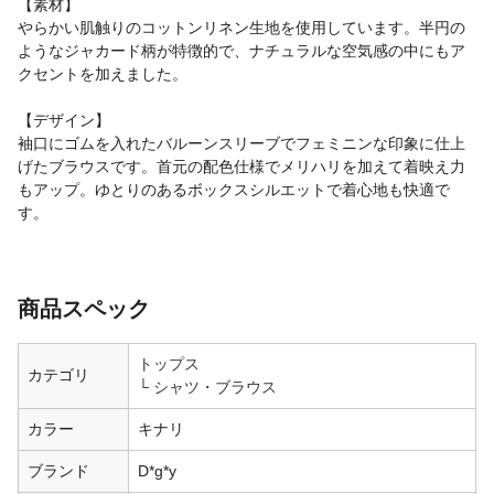
【素材】
やらかい肌触りのコットンリネン生地を使用しています。半円の
ようなジャカード柄が特徴的で、ナチュラルな空気感の中にもア
クセントを加えました。
【デザイン】
袖口にゴムを入れたバルーンスリーブでフェミニンな印象に仕上
げたブラウスです。首元の配色仕様でメリハリを加えて着映え力
もアップ。ゆとりのあるボックスシルエットで着心地も快適で
す。
商品スペック
トップス
カテゴリ
シャツ・ブラウス
カラー
キナリ
ブランド
D*g*y