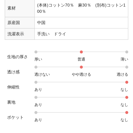
(本体)コットン70％ 麻30％ (別布)コットン1
素材
00％
原産国
中国
洗濯表示
手洗い ドライ
生地の厚さ
厚い
普通
薄い
透け感
透けない
やや透ける
透ける
伸縮性
あり
なし
裏地
あり
なし
ポケット
あり
なし