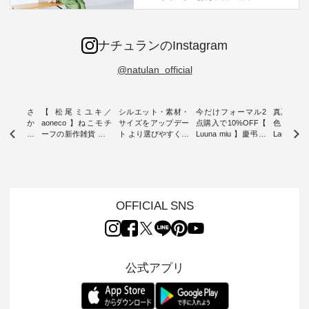
ナチュランのInstagram
@natulan_official
新着をおさ
【 松尾ミユキ／
シルエット・素材・
今だけフォーマル2
真夏から
チュランか
aoneco 】ねこモチ
サイズをアップデー
点購入で10%OFF【
色チェック
したアイテ
ーフの新作雑貨 ・ 8
ト より選びやすく【
Luuna miu 】慶弔両
Laulu
タッフが気
月8日の「世界猫の
D*g*y 】別注リブデ
用ノーカラージャケ
ェックギ
のをピック
日」を前に、 愛らし
ニムワンピース ・
ット ・ 身に纏うだ
ート ・ ゆったりと
s
いネコモチーフのア
心地よく着られるデ
けでほっとする着心
した着心
s NEW
イテムを特集。 ナチ
イリーウェアが人気
地を大切にした フォ
日常着を
L ] //
ュランでも人気の
の 「D*g*y」 より、
ーマル服のオリジナ
ナチュラ
7/26 -
「m.m（松尾ミユ
毎年大人気のナチュ
ルブランド「 Luuna
ルブランド「
OFFICIAL SNS
/ ✨✨ナ
キ）」と
ラン別注 リブデニム
miu 」から、 新たに
Laulu 
5周年記念
「aoneco」から、
ワンピースが登場。
フォーマルジャケッ
をまたい
月より、
持っているだけで気
シルエットや素材を
トが仲間入り。 ワン
ェックス
円（税込）以
分が上がる バッグや
見直し、 さらに魅力
ピースとのバランス
登場。 真夏にうれし
いただいた
雑貨をご紹介しま
的になったアイテム
を考え、 丈感やシル
い涼やかさ
公式アプリ
人気イラス
す。 -------------------
を 詳しくご紹介いた
エット、着心地まで
先取りで
ー、よしい
---------- 松尾ミユキ
します。 モデル身
丁寧に設計。 特別な
いた色合
ろさん
-------------------------
長：164cm / 着用サ
日を心地よく過ごせ
えたアイテ
ochop2）
---- ■松尾ミユキ
イズ：PLUS ---------
る一着に仕上げまし
しくご紹