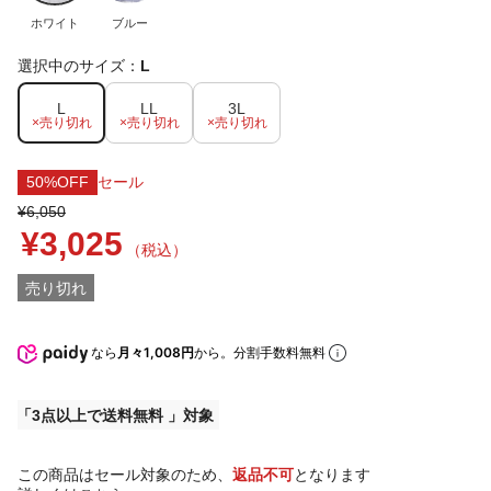
ホワイト
ブルー
選択中のサイズ：
L
L
LL
3L
×売り切れ
×売り切れ
×売り切れ
50%OFF
セール
¥6,050
¥3,025
（税込）
売り切れ
なら
月々1,008円
から。分割手数料無料
3点以上で送料無料
この商品はセール対象のため、
返品不可
となります