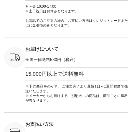
 ■so コ
NCO-262C-31607 ]
コーデ #D*g*y #ディ
商品名を検索してみ
ト #フレ
ネンパナマ
■がま口 ミニウォレ
ージーワイ #natulan
てくださいね。
#チェック
月～金 10:00-17:00
wayTライ
ット ¥9,790（税込）
#ナチュラン
#lifewear #fashion
タンチェッ
※土日祝日はお休みとなります。
ラウス
[ 注文番号：NCO-
#natulan_official.
#natulan #今日のコ
#夏コーデ 
税込） [ 注
242C-08057 ] ■ラテ
ーデ #コーディネー
Laulu 
お電話でのご注文の場合、お支払い方法はクレジットカードまた
O-263T-
ィストート
ト #ファッション #
ル #オリ
は代金引換のみとなります。
¥12,980（税込） [
ナチュラル #日々の
ンド #natulan #ナチ
マクロス
注文番号：NCO-
暮らし #暮らしを楽
ュ
テーパード
262B-31610 ] ■キー
しむ #シンプルライ
#natulan_of
,590（税
カバー ¥2,970（税
フ #シンプルコーデ
注文番号：
込） [ 注文番号：
#大人女子 #フォー
お届けについて
-31349 ]
NCO-222C-00150 ] -
マル #ブラックフォ
6枚目＞
-------------------------
ーマル #ジャケット
全国一律送料580円（税込）
 ピンタック
--- ▶️ お買い物は写
#ワンピース #冠婚
ピース
真のタグをタップ ま
葬祭 #Luunamiu #ル
0（税込） [
たはプロフィール
ウナミウ #オリジナ
15,000円以上で送料無料
：MTO-
（@natulan_official）
ルブランド #natulan
] ＜7～
からどうぞ 「ナチュ
#ナチュラン
UNPLE ボ
ラン」で 注文番号や
#natulan_official.
※予約商品をのぞき、ご注文完了より最短1日～1週間程度で発
ゴイージー
商品名を検索してみ
送いたします。
1,550（税
てくださいね。
※メーカーからお届けする「別配送」の商品は、商品ごとに送料
注文番号：
#lifewear #fashion
が異なります。
-18377 ]
#natulan #今日のコ
■Lintu
ーデ #コーディネー
立体フラワー
ト #ファッション #
ラウス
ナチュラル #日々の
税込） [ 注
暮らし #暮らしを楽
お支払い方法
C-263T-
しむ #シンプルライ