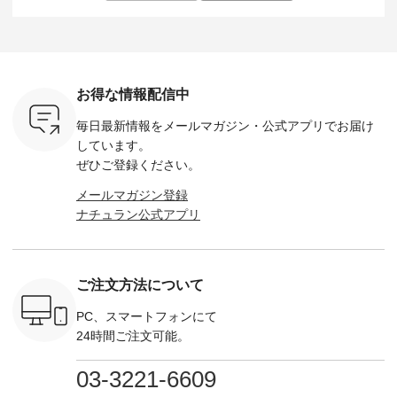
し 【第2
シアーバッグ
--------------------
た。 モデル身長：
モデル身長
ン柄コット
¥3,080（税込） ・
D*g*y -----------------
164cm ----------------
-------------
をプレゼン
Momo ・Leo ・
------------ ■リブ使い
------------- Luuna
---- Lintu L
にな
Maron ・Stella [ 注文
デニムワンピース
miu --------------------
-------------
 旅行や帰
番号：EMW-263B-
¥9,680（税込） ・ネ
--------- ■【慶弔両
タータン
ャーなど楽
31376 ] ■松尾ミユ
イビー ・ブラック [
用】ノーカラーフォ
ャザー
を計画され
キ キャットヘアク
注文番号：DCO-
ーマルジャケット
¥9,900
お得な情報配信中
も多いかと
リップ ¥1,320（税
264W-30707 ] -------
¥16,500（税込） [
ッド系 ・
は、
込） ・Noisettes ・
---------------------- ▶️
注文番号：KOA-
[ 注文番
毎日最新情報をメールマガジン・
公式アプリでお届け
のこれから
Pepper ・Chloe [ 注
お買い物は写真のタ
262O-31095 ] ■【慶
263S-27183 ] --
な 涼し気
文番号：EMW-
グをタップ またはプ
弔両用】大切な日の
-------------
しています。
アップやワ
262A-31375 ] ■松尾
ロフィール
ボタンフレアワンピ
お買い物
ぜひご登録ください。
、ブラウス
ミユキ キャットハ
（@natulan_official）
ース ¥18,700（税
グをタップ
！ そし
ンドルマグ ¥
からどうぞ 「ナチュ
込） [ 注文番号：
ロフ
メールマガジン登録
気「よくば
¥1,650（税込） ・
ラン」で 注文番号や
KOA-252W-22368 ]
（@natulan
ナチュラン公式アプリ
」予約販売
Pumpkin ・Noisettes
商品名を検索してみ
■【慶弔両用】大切
からどうぞ 「ナ
トしていま
・Pepper ・Chloe [
てくださいね。
な日のボウタイAラ
ラン」で 
逃しなく！
注文番号：EMW-
#lifewear #fashion
インワンピース
商品名を
------------
262K-31378 ] --------
#natulan #今日のコ
¥18,700（税込） [
てくだ
---------------------
ーデ #コーディネー
注文番号：KOA-
#lifewear
ご注文方法について
----------
aoneco ---------------
ト #ファッション #
252W-22369 ] -------
#natula
枚目
-------------- ■がま口
ナチュラル #日々の
---------------------- ▶️
ーデ #コ
 ■ista-
ロングウォレット
暮らし #暮らしを楽
お買い物は写真のタ
ト #ファ
PC、スマートフォンにて
っと選べるリ
¥19,690（税込） ・
しむ #シンプルライ
グをタップ またはプ
ナチュラル
24時間ご注文可能。
くばりパン
グレージュ ・ブルー
フ #シンプルコーデ
ロフィール
暮らし #
0（税込） [
グリーン ・ミモザイ
#大人女子 #ワンピ
（@natulan_official）
しむ #シ
R-262P-
エロー ・シルエット
ース #デニム #デニ
からどうぞ 「ナチュ
フ #シン
03-3221-6609
ブルー [ 注文番号：
ムワンピ #別注 #夏
ラン」で 注文番号や
#大人女子