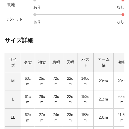
裏地
あり
なし
ポケット
あり
なし
サイズ詳細
サイ
バス
アーム
身丈
袖丈
肩幅
天幅
袖幅
ズ
ト
幅
60c
25c
72c
22c
148c
M
20cm
20cm
m
m
m
m
m
61c
26c
73c
22c
153c
20.5c
L
21cm
m
m
m
m
m
m
62c
27c
74c
23c
158c
21.5c
LL
23cm
m
m
m
m
m
m