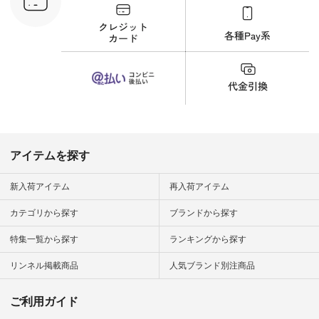
フ #シンプルコーデ
商品詳
#大人女子 #猫 #猫グ
い物は写真
ッズ #世界猫の日 #
ップ また
バッグ #財布 #ポー
フィール
チ #マグカップ #猫
_official）
雑貨 #松尾ミユキ
チュラン」
#aoneco #アオネコ
にアクセス
#natulan #ナチュラ
番号や商品
ン #natulan_official.
してみてく
ar
#natulan #
デ #コー
 #ファッ
アイテムを探す
ナチュラル
ン #日々
#暮らしを
新入荷アイテム
再入荷アイテム
シンプルラ
ンプルコー
カテゴリから探す
ブランドから探す
女子 #夏コ
夏コーデ #
特集一覧から探す
ランキングから探す
#コーデ #
ネン
ficial.
リンネル掲載商品
人気ブランド別注商品
ご利用ガイド