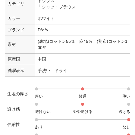
トップス
カテゴリ
シャツ・ブラウス
カラー
ホワイト
ブランド
D*g*y
(表地)コットン55％ 麻45％ (別布)コットン1
素材
00％
原産国
中国
洗濯表示
手洗い ドライ
生地の厚さ
厚い
普通
薄い
透け感
透けない
やや透ける
透ける
伸縮性
あり
なし