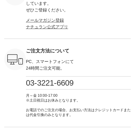
は写真のタ
チェック ・ナチュラ
-------------------------
＝＝＝＝＝＝＝＝＝
---- &yarn 
しています。
 またはプ
ル ・チャコール [ 注
-- ▶️ お買い物は写真
＝＝ ▼今週の「スタ
---------------
ぜひご登録ください。
ィール
文番号：CSO-263T-
のタグをタップ また
ッフコーディネー
わず決ま
_official）
31348 ] ■コットンリ
はプロフィール
ト」着用アイテム ■
ーT×サロ
メールマガジン登録
チュ
ネンパナマクロス
（@natulan_official）
もっと選べるリネン
ト ¥19,
ナチュラン公式アプリ
注文番号や
イージーテーパード
からどうぞ 「ナチュ
のよくばりパンツ
＜8月10日 
検索してみ
パンツ ¥7,590（税
ラン」で 注文番号や
¥9,900（税込） ・モ
で上記【1
さいね。
込） ・グレー ・タ
商品名を検索してみ
モ ・コーヒー ・ク
タイムセ
 #fashion
ータンチェック ・ナ
てくださいね。
ロマメ [ 注文番号：
・ブルー
n #今日のコ
チュラル ・チャコー
#lifewear #fashion
IIR-262P-29223 ] ----
ル ・ピン
ご注文方法について
ーディネー
ル [ 注文番号：
#natulan #今日のコ
-------------------------
ラル ・ブ
ッション #
CSO-263P-31349 ] -
ーデ #コーディネー
①スタッフ：koishi /
チュラル 
 #日々の
-------------------------
ト #ファッション #
身長155cm ▼スタッ
ブラック 
PC、スマートフォンにて
暮らしを楽
--- ▶️ お買い物は写
ナチュラル #日々の
フコメント 上ほどよ
ブラック 
24時間ご注文可能。
ンプルライ
真のタグをタップ ま
暮らし #暮らしを楽
い厚みのリネンで軽
×ブラック
プルコーデ
たはプロフィール
しむ #シンプルライ
いのに透けないのは
号：MTO
 #パンツ
（@natulan_official）
フ #シンプルコーデ
嬉しいです。 暑い夏
31965 ] ---------------
03-3221-6609
カーゴパン
からどうぞ 「ナチュ
#大人女子 #シャツ #
もこれだったら涼し
-------------- ▶️
ゴパンツコ
ラン」で 注文番号や
シャツコーデ #フリ
く過ごせますね♪ ピ
い物は写
夏コーデ
商品名を検索してみ
ルシャツ #チェック
ンク×ピンクの組み
タップ ま
月～金 10:00-17:00
 #アンプル
てくださいね。
シャツ #チェックシ
合わせにしたかった
ィ
※土日祝日はお休みとなります。
n #ナチュラ
#lifewear #fashion
ャツコーデ #夏コー
ので、 ピンクのボー
（@natulan
official.
#natulan #今日のコ
デ #HEAVENLY #ヘ
ダーをシアーブラウ
からどうぞ 「ナ
お電話でのご注文の場合、お支払い方法はクレジットカードまた
ーデ #コーディネー
ブンリー #natulan #
スのインナーに合わ
ラン」で 
は代金引換のみとなります。
ト #ファッション #
ナチュラン
せてみました。 -----
商品名を
ナチュラル #日々の
#natulan_official.
------------------------
てくだ
暮らし #暮らしを楽
②スタッフ：sk / 身
#lifewear
しむ #シンプルライ
長150cm ▼スタッフ
#natula