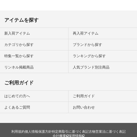
------------------------
▶️商品詳細やお買い
物は写真のタグをタ
ップ またはプロフィ
アイテムを探す
ール
（@natulan_official）
から 「ナチュラン」
新入荷アイテム
再入荷アイテム
のサイトにアクセス
して 注文番号や商品
カテゴリから探す
ブランドから探す
名を検索してみてく
ださいね。 #lifewear
特集一覧から探す
ランキングから探す
#fashion #natulan #
今日のコーデ #コー
ディネート #ファッ
リンネル掲載商品
人気ブランド別注商品
ション #ナチュラル
#ナチュラン #日々
の暮らし #暮らしを
ご利用ガイド
楽しむ #シンプルラ
イフ #シンプルコー
デ #大人女子 #スタ
はじめての方へ
ご利用ガイド
ッフ着用 #大人カジ
ュアル
よくあるご質問
お問い合わせ
#natulan_official.
利用規約
個人情報保護方針
特定商取引に基づく表記
古物営業法に基づく表記
会社概要
採用情報