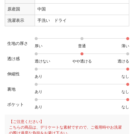
原産国
中国
洗濯表示
手洗い ドライ
生地の厚さ
厚い
普通
薄い
透け感
透けない
やや透ける
透ける
伸縮性
あり
なし
裏地
あり
なし
ポケット
あり
なし
【ご注意ください】
こちらの商品は、デリケートな素材ですので、ご着用時やお洗濯
の際は過度な負担をお避け下さい。