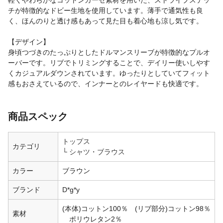
軽くやわらかなコットンガーゼ素材を用いた、ストライプステッ
チが特徴的なドビー生地を使用しています。薄手で通気性も良
く、ほんのりと透け感もあって見た目も着心地も涼し気です。
【デザイン】
身頃つづきのたっぷりとしたドルマンスリーブが特徴的なプルオ
ーバーです。リブでトリミングすることで、デイリー使いしやす
くカジュアルダウンされています。ゆったりとしていてフィット
感もおさえているので、インナーとのレイヤードも快適です。
商品スペック
トップス
カテゴリ
シャツ・ブラウス
カラー
ブラウン
ブランド
D*g*y
(本体)コットン100％ (リブ部分)コットン98％
素材
ポリウレタン2％