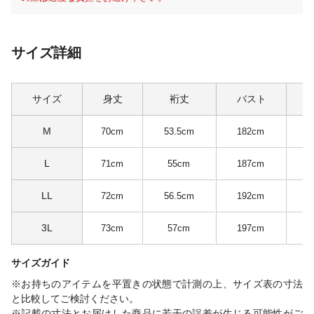
サイズ詳細
サイズ
身丈
裄丈
バスト
M
70cm
53.5cm
182cm
L
71cm
55cm
187cm
1
LL
72cm
56.5cm
192cm
3L
73cm
57cm
197cm
1
サイズガイド
※お持ちのアイテムを平置きの状態で計測の上、サイズ表の寸法
と比較してご検討ください。
※記載の寸法とお届けした商品に若干の誤差が生じる可能性がご