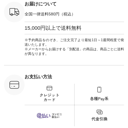
フ #シンプルコーデ
コメント ウエストが
ーデ #コ
お届けについて
#大人女子 #ブラウ
ゴムでしっかりと留
ト #ファ
ス #パンツ #コット
まっているので、 安
ナチュラル
全国一律送料580円（税込）
ンリネン #パマナク
心してはくことがで
暮らし #
ロス #パマナ織り #
きます♪ ボトムスが
しむ #シ
セットアップ #涼コ
ちょっと暗い色味な
フ #シン
15,000円以上で送料無料
ーデ #夏コーデ #so
のでトップスは明る
#大人女子
#エスオー #natulan
い色を。 シンプルに
ットコーデ
#ナチュラン
なりすぎないよう
ーコーデ 
※予約商品をのぞき、ご注文完了より最短1日～1週間程度で発
#natulan_official.
に、 ビスチェを重ね
ト #サロ
送いたします。
てトレンド感をプラ
ツ #ボー
※メーカーからお届けする「別配送」の商品は、商品ごとに送料
スしました。 --------
#夏コーデ #
が異なります。
--------------------- ③
#アン
スタッフ：uruma /
#natula
身長160cm ▼スタッ
ン #natulan_
フコメント カジュア
ルなイメージでした
お支払い方法
が、 きれいめにもマ
ッチするという意外
な一面を発見できま
した！ 腰周りが気に
なってスカートをは
くことが多いのです
が、 これなら自然に
体型もカバーしてく
れるので スカート派
の方にもおすすめし
たい一本です。 -----