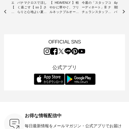
ーブシルエ
パナマクロスで涼し
【 HEAVENLY 】軽
今週の「スタッフコ
&yarn 9th
効いた【
く過ごす【 so 】さ
やかに華やぐ、フリ
ーディネート」👖 ナ
期間限定 
 】ボールカ
らりと心地よい夏コ
ルネックプルオーバ
チュランスタッフの
バー×サ
ジーパンツ
ーデ ・ 毎日の“とっ
ー ・ 天然素材を生
リアルなコーディネ
ット ・ ナチュラン
ても”になれる、 ス
かしたナチュラルス
ートをご紹介します
オリジナ
ルな服を提
タンダードな服を提
タイルで人気の
♪ 今回は、8/1に再入
「&yarn
NPLE 」
案する「so（エスオ
「HEAVENLY」か
荷し、 すでに残りわ
げさまで
やかなはき
ー）」。 今回は、独
ら、 新作プルオーバ
ずかとなっている大
えました。 「サ
れいなシル
特の凹凸と軽やかな
ーが届きました。 ほ
人気の ナチュラン
ットを着
OFFICIAL SNS
両立した、
風合いを持つ パナマ
んのり透け感のある
15周年記念アイテム
れど、 合
ーゴイージ
織で仕立てた、
涼やかな生地に、 ふ
「もっと選べるリネ
ナーが難
のご紹介。
2wayブラウスとイ
んわりとしたフリル
ンのよくばりパン
うお客様
るコットン
ージーテーパードパ
をあしらった襟元が
ツ」 をスタッフが着
えして、 
体的なフォ
ンツをご紹介しま
印象的。 シンプルな
用してみました🌿 身
ンサロペ
公式アプリ
、 カジュ
す。 コットンリネン
装いに、 さりげない
長ごとのサイズ感や
ダープル
らも大人ら
のさらりとした肌ざ
華やぎを添えてくれ
着用感など、 ぜひ参
セットでご
テムです。
わりで、 汗ばむ季節
る一枚です。 モデル
考にしてみてくださ
チュラル
：165cm
にも心地よく、 単品
身長：164cm --------
いね。 ＝＝＝＝＝＝
のサロペッ
------------
でもセットアップで
---------------------
＝＝＝＝＝
ルー・ピ
-----------
も楽しめる2つのア
HEAVENLY -----------
8/10（月）AM9:59ま
ックのプ
----- ■ボ
イテムです。 --------
------------------ ■チ
で🎫 ＼涼しいリネン
を組み合わ
ゴイージー
--------------------- so
ェックシャーリング
服ウィーク開催中⏰
6セット
1,550（税
-------------------------
フリルネックプルオ
／ 対象のリネン
す。 販売は8月10日
ーキ ・ブ
---- ■コットンリネ
ーバー ¥12,650（税
100％アイテムを合
までの期
ベージュ [
ンパナマクロス
込） ・ホワイト×ブ
計5,000円以上ご購
す。 ぜひ
お得な情報配信中
：UNL-
2wayTラインブラウ
ラック ・ネイビー
入いただくと 使える
覧ください。 
------
ス ¥7,590（税込）
・オフ [ 注文番号：
【送料無料】クーポ
身長：160c
毎日最新情報をメールマガジン・
公式アプリでお届け
-------- ▶️
・グレー ・タータン
DLW-263T-30714 ] --
ンをプレゼント中◎
-------------