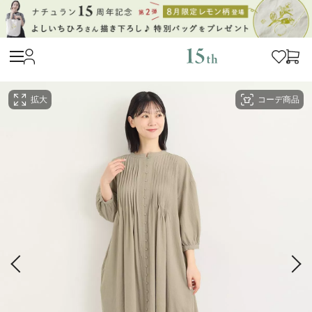
拡大
コーデ商品