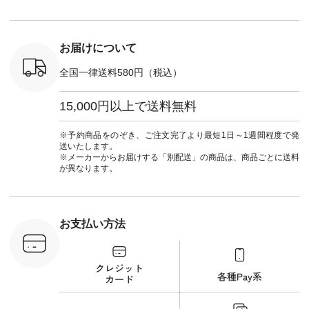
プルコーデ
31348 ] コットンリ
#natulan_official.
ナチュラル
#パンツ #
ネンパナマクロス
暮らし #
ツ #よく
イージーテーパード
しむ #シ
 #テーパ
パンツ ¥7,590（税
フ #シン
 #限定カ
込） [ 注文番号：
#大人女子
お届けについて
荷 #15周
CSO-263P-31349 ]
マル #ブ
#夏コーデ
＜5～6枚目＞
ーマル #
全国一律送料580円（税込）
re #イスタイ
■&yarn ピンタック
#ワンピー
#natulan
ワンピース
葬祭 #Luu
ュラン
¥12,900（税込） [
ウナミウ 
15,000円以上で送料無料
ficial.
注文番号：MTO-
ルブランド #natu
263W-29752 ] ＜7～
#ナチ
8枚目＞ ■UNPLE ボ
#natulan_of
※予約商品をのぞき、ご注文完了より最短1日～1週間程度で発
ールカーゴイージー
送いたします。
パンツ ¥11,550（税
※メーカーからお届けする「別配送」の商品は、商品ごとに送料
込） [ 注文番号：
が異なります。
UNL-254P-18377 ]
＜9枚目＞ ■Lintu
Laulu 立体フラワー
刺繍ブラウス
¥8,800（税込） [ 注
お支払い方法
文番号：YCC-263T-
30689 ] ---------------
-------------- ▶️商品詳
細やお買い物は写真
のタグをタップ また
はプロフィール
（@natulan_official）