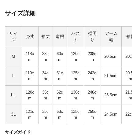
サイズ詳細
サイ
バス
裾周
アーム
身丈
袖丈
肩幅
袖幅
ズ
ト
り
幅
118c
33c
60c
120c
238c
M
20.5cm
20cm
m
m
m
m
m
119c
34c
61c
125c
242c
20.5c
L
21.5cm
m
m
m
m
m
m
120c
35c
62c
130c
246c
21.5c
LL
23.5cm
m
m
m
m
m
m
121c
35c
63c
135c
250c
3L
24.5cm
22cm
m
m
m
m
m
サイズガイド