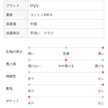
ブランド
D*g*y
素材
コットン100％
原産国
中国
洗濯表示
手洗い ドライ
生地の厚さ
厚い
普通
薄い
透け感
透けない
やや透ける
透ける
伸縮性
あり
なし
裏地
あり
なし
ポケット
あり
なし