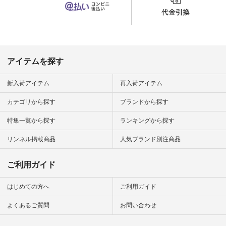
から 「ナチュラン」
のサイトにアクセス
して 注文番号や商品
名を検索してみてく
ださいね。 #lifewear
#fashion #natulan #
今日のコーデ #コー
ディネート #ファッ
アイテムを探す
ション #ナチュラル
#ナチュラン #日々
の暮らし #暮らしを
新入荷アイテム
再入荷アイテム
楽しむ #シンプルラ
イフ #シンプルコー
カテゴリから探す
ブランドから探す
デ #大人女子 #夏コ
ーデ #真夏コーデ #
特集一覧から探す
ランキングから探す
暑さ対策 #コーデ #
リネン
#natulan_official.
リンネル掲載商品
人気ブランド別注商品
ご利用ガイド
はじめての方へ
ご利用ガイド
よくあるご質問
お問い合わせ