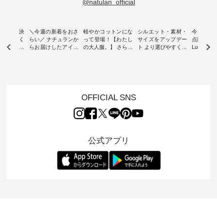
@natulan_official
ー再入荷決
＼今週の新着をおさ
軽やかコットンにな
シルエット・素材・
今だけフ
-ire | よく
らい／ ナチュランか
って登場！【わたし
サイズをアップデー
点購入で1
ツ】予約販
らお届けしたアイテ
の大人服。】 さらり
ト より選びやすく【
Luuna m
ムから スタッフが気
と涼し気なシアーカ
D*g*y 】別注リブデ
用ノーカ
もに大きな
になるものをピック
ーディガン ・ 人気
ニムワンピース ・
ット ・ 身に纏うだ
だき、 一
アップ👆 ・ [ This
のシアーカーディガ
心地よく着られるデ
けでほっ
は早々に完
week's NEW
ンが軽くて、 お手入
イリーウェアが人気
地を大切に
 15周年
ARRIVAL ] //
れも簡単なコットン
の 「D*g*y」 より、
ーマル服
くばりパン
2026/07/26 -
素材になりました。
毎年大人気のナチュ
ルブランド「
OFFICIAL SNS
2026/08/01 // ✨✨ナ
ほんのり透ける生地
ラン別注 リブデニム
miu 」か
き、 この
チュラン15周年記念
が、女性らしさを演
ワンピースが登場。
フォーマ
の再入荷が
✨✨ 8月より、
出し、 羽織るだけで
シルエットや素材を
トが仲間入り
。 今回
12,000円（税込）以
今年らしい装いに。
見直し、 さらに魅力
ピースと
10色のカ
上ご購入いただいた
レイヤードスタイル
的になったアイテム
を考え、 
公式アプリ
改めて詳し
お客様へ 人気イラス
が楽しめて、 季節の
を 詳しくご紹介いた
エット、
ます。 限
トレーター、よしい
変わり目に重宝する
します。 モデル身
丁寧に設計。 
を手に入れ
ちひろさん
アイテムです。 モデ
長：164cm / 着用サ
日を心地
だけのチャ
（@chocochop2）
ル身長：168cm -----
イズ：PLUS ---------
る一着に
ひこの機会
描き下ろし 【第2
------------------------
--------------------
た。 モデル身長：
なく！ ▼
弾】レモン柄コット
&yarn -----------------
D*g*y -----------------
164cm ----------------
荷したカラ
ンバッグをプレゼン
------------ ■コットン
------------ ■リブ使い
---------
色） ・コ
ト中です💓 8月にな
シアーVネックカー
デニムワンピース
miu --------
トマト ・
りました☀ 旅行や帰
ディガン ¥7,500（税
¥9,680（税込） ・ネ
--------- ■【慶弔両
モモ ・グ
省、レジャーなど楽
込） ・スモークブル
イビー ・ブラック [
用】ノー