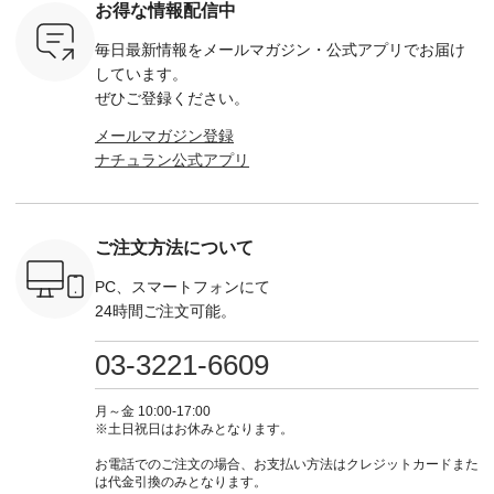
ー ・スミ
しい予定を計画され
ー ・ブラック ・ネ
注文番号：DCO-
ーマルジ
お得な情報配信中
マメ ・レ
ている方も多いかと
イビー [ 注文番号：
264W-30707 ] -------
¥16,50
ルーベリー
思います🌿 今週は、
GRE-263T-30614 ] -
---------------------- ▶️
注文番号
毎日最新情報をメールマガジン・
公式アプリでお届け
----
暑さ本番のこれから
-------------------------
お買い物は写真のタ
262O-31095 
--------
にぴったりな 涼し気
--- ▶️ お買い物は写
グをタップ またはプ
弔両用】
しています。
-------------
なセットアップやワ
真のタグをタップ ま
ロフィール
ボタンフ
ぜひご登録ください。
っと
ンピース、ブラウス
たはプロフィール
（@natulan_official）
ース ¥18
ネンのよく
などが新登場！ そし
（@natulan_official）
からどうぞ 「ナチュ
込） [ 
メールマガジン登録
パンツ
て、大人気「よくば
からどうぞ 「ナチュ
ラン」で 注文番号や
KOA-252W
ナチュラン公式アプリ
込） [ 注
りパンツ」予約販売
ラン」で 注文番号や
商品名を検索してみ
■【慶弔
R-262P-
がスタートしていま
商品名を検索してみ
てくださいね。
な日のボ
す♪ お見逃しなく！
てくださいね。
#lifewear #fashion
インワ
 お買
-------------------------
#lifewear #fashion
#natulan #今日のコ
¥18,70
真のタグを
---- 今週のご紹介ア
#natulan #今日のコ
ーデ #コーディネー
注文番号
ご注文方法について
たはプロフ
イテム ----------------
ーデ #コーディネー
ト #ファッション #
252W-22369 ] -
ール
------------- ＜1枚目
ト #ファッション #
ナチュラル #日々の
--------------
_official）
右・2枚目＞ ■ista-
ナチュラル #日々の
暮らし #暮らしを楽
お買い物
PC、スマートフォンにて
チュ
ire もっと選べるリ
暮らし #暮らしを楽
しむ #シンプルライ
グをタップ
24時間ご注文可能。
注文番号や
ネンのよくばりパン
しむ #シンプルライ
フ #シンプルコーデ
ロフ
検索してみ
ツ ¥9,900（税込） [
フ #シンプルコーデ
#大人女子 #ワンピ
（@natulan
さいね。
注文番号：IIR-262P-
#大人女子 #カーデ
ース #デニム #デニ
からどうぞ 「ナ
03-3221-6609
 #fashion
29223 ] ＜1枚目左・
ィガン #羽織り #シ
ムワンピ #別注 #夏
ラン」で 
n #今日のコ
3～4枚目＞ ■so コ
アーカーデ #コット
コーデ #D*g*y #ディ
商品名を
ーディネー
ットンリネンパナマ
ン #夏の羽織 #夏コ
ージーワイ #natulan
てくだ
月～金 10:00-17:00
ッション #
クロス 2wayTライ
ーデ #andyarn #アン
#ナチュラン
#lifewear
※土日祝日はお休みとなります。
 #日々の
ンブラウス
ドヤーン #オリジナ
#natulan_official.
#natula
暮らしを楽
¥7,590（税込） [ 注
ルブランド #natulan
ーデ #コ
お電話でのご注文の場合、お支払い方法はクレジットカードまた
ンプルライ
文番号：CSO-263T-
#ナチュラン
ト #ファ
は代金引換のみとなります。