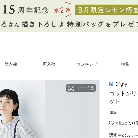
新入荷
再入荷
ランキング
特集
D*g*y
コーデ商品
コットンリ
ット
お気に入り登
選択中のカラ