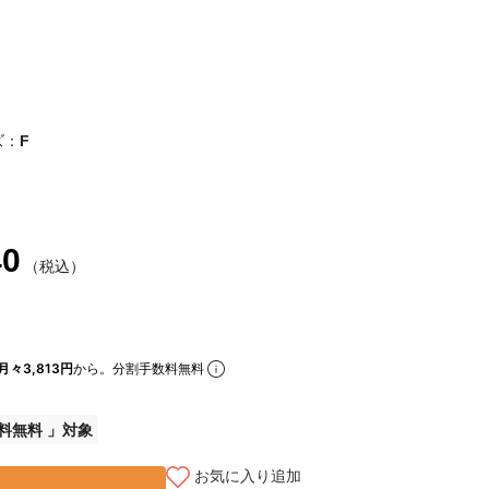
ズ：
F
40
（税込）
月々3,813円
から。分割手数料無料
料無料
お気に入り追加