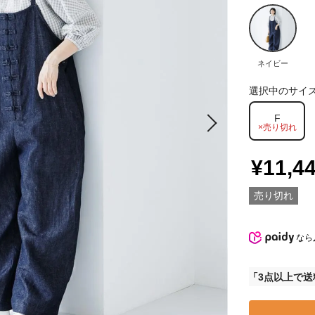
ネイビー
選択中のサイ
F
×売り切れ
¥11,4
売り切れ
なら
3点以上で送