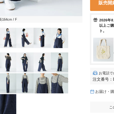
販売開
長164cm
/ F
2026年
以上ご
ト。
お電話で
注文番号：
お届け・
こ