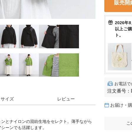
販売開
2026年
以上ご
ト。
お電話で
注文番号：
サイズ
レビュー
お届け・
トンとナイロンの混紡生地をセレクト。薄手ながら
こ
アシーンでも活躍します。