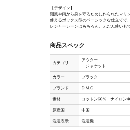
【デザイン】
潮風や雨から身を守るために作られたマリ
使えるボックス型のベーシックな仕立てで
レジャーシーンはもちろん、ふだん使いも
商品スペック
アウター
カテゴリ
ジャケット
カラー
ブラック
ブランド
D.M.G
素材
コットン60％ ナイロン4
原産国
中国
洗濯表示
洗濯機