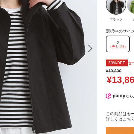
ブラック
選択中のサイ
2
×売り切れ
30%OFF
セ
¥19,800
¥13,8
なら
この商品はセ
詳しくはこち