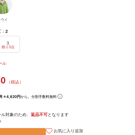
キウイ
ズ：
2
3
残り3点
ール
60
（税込）
月々4,620円
から。分割手数料無料
ール対象のため、
返品不可
となります
ら
お気に入り追加