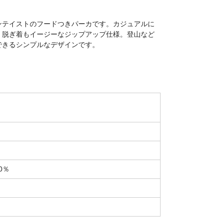
ンテイストのフードつきパーカです。カジュアルに
、脱ぎ着もイージーなジップアップ仕様。登山など
できるシンプルなデザインです。
0％