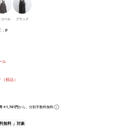
ャコール
ブラック
ズ：
F
ール
5
（税込）
月々1,741円
から。分割手数料無料
料無料