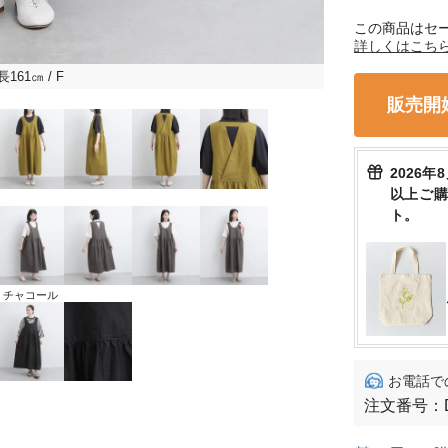
この商品はセ
詳しくはこち
長161㎝
/ F
販売開
2026年
以上ご
ト。
チャコール
お電話で
注文番号：