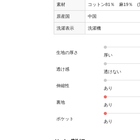
素材
コットン81％ 麻19％ (
原産国
中国
洗濯表示
洗濯機
生地の厚さ
厚い
透け感
透けない
伸縮性
あり
裏地
あり
ポケット
あり