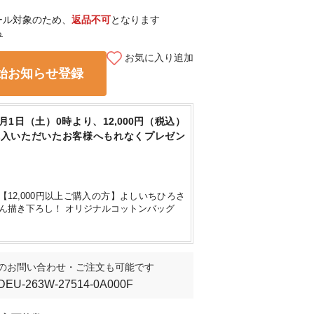
ール対象のため、
返品不可
となります
ら
身長161㎝
/ F
お気に入り追加
始お知らせ登録
8月1日（土）0時より、12,000円（税込）
購入いただいたお客様へもれなくプレゼン
【12,000円以上ご購入の方】よしいちひろさ
ん描き下ろし！ オリジナルコットンバッグ
のお問い合わせ・ご注文も可能です
DEU-263W-27514-0A000F