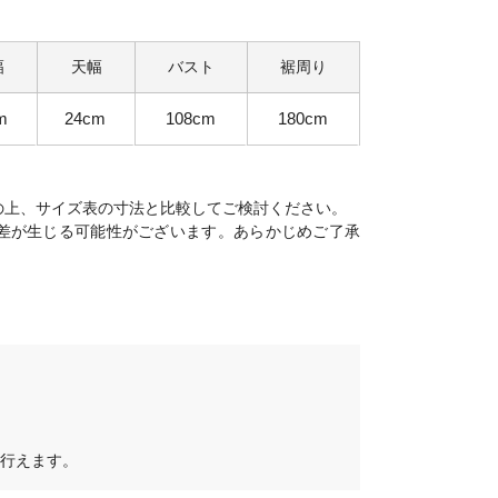
幅
天幅
バスト
裾周り
m
24cm
108cm
180cm
の上、サイズ表の寸法と比較してご検討ください。
差が生じる可能性がございます。あらかじめご了承
行えます。