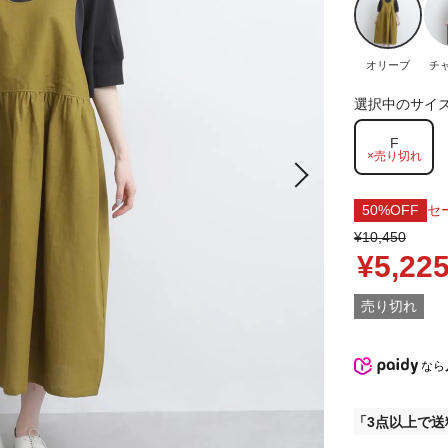
オリーブ
チ
選択中のサイ
F
×売り切れ
50%OFF
セ
¥10,450
¥5,22
売り切れ
なら
3点以上で送