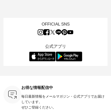
「世界猫の
ンピース ・ 軽やか
用ノーカラージャケ
ェックギャザースカ
ー ・ 天然素材を生
、 愛らし
なワンピーススタイ
ット ・ 身に纏うだ
ート ・ ゆったりと
かしたナ
チーフのア
ルを楽しめるのは、
けでほっとする着心
した着心地の大人の
タイル
。 ナチ
夏のおしゃれの醍醐
地を大切にした フォ
日常着を提案する、
「HEAV
も人気の
味。 今回ご紹介する
ーマル服のオリジナ
ナチュランオリジナ
ら、 新作
（松尾ミユ
のは 袖を通すだけで
ルブランド「 Luuna
ルブランド「 Lintu
ーが届きま
OFFICIAL SNS
」と
ちょっとひんやり、
miu 」から、 新たに
Laulu 」から、 季節
んのり透
co」から、
見た目にも涼し気な
フォーマルジャケッ
をまたいで穿けるチ
涼やかな生
るだけで気
ワンピース。 日常か
トが仲間入り。 ワン
ェックスカートが新
んわりと
 バッグや
ら夏休みのお出かけ
ピースとのバランス
登場。 真夏にうれし
をあしら
紹介しま
まで、 暑い夏にぴっ
を考え、 丈感やシル
い涼やかさと、 秋を
印象的。 
公式アプリ
たりの新作です。 モ
エット、着心地まで
先取りできる落ち着
装いに、 
-- 松尾ミユキ
デル身長：168cm --
丁寧に設計。 特別な
いた色合いを兼ね備
華やぎを
------------
-------------------------
日を心地よく過ごせ
えたアイテムを、 詳
る一枚です。 
-- &yarn --------------
る一着に仕上げまし
しくご紹介します。
身長：164cm ---
バッグ
--------------- ■ピン
た。 モデル身長：
モデル身長：164cm
-------------
（税込） ・
タックワンピース
164cm ----------------
-------------------------
HEAVENLY -
・Leo ・
¥12,900（税込） ・
------------- Luuna
---- Lintu Laulu -------
-------------
ella [ 注文
ホワイト ・スモーク
miu --------------------
---------------------- ■
ェックシ
-263B-
ブルー ・ネイビー [
--------- ■【慶弔両
タータンチェックギ
フリルネ
注文番号：MTO-
用】ノーカラーフォ
ャザースカート
ーバー ¥1
ットヘアク
263W-29752 ] -------
ーマルジャケット
¥9,900（税込） ・レ
込） ・ホ
お得な情報配信中
,320（税
---------------------- ▶️
¥16,500（税込） [
ッド系 ・グリーン系
ラック 
settes ・
お買い物は写真のタ
注文番号：KOA-
[ 注文番号：MTO-
・オフ [
毎日最新情報をメールマガジン・
公式アプリでお届け
Chloe [ 注
グをタップ またはプ
262O-31095 ] ■【慶
263S-27183 ] --------
DLW-263T-3
EMW-
ロフィール
弔両用】大切な日の
--------------------- ▶️
-------------
しています。
] ■松尾
（@natulan_official）
ボタンフレアワンピ
お買い物は写真のタ
-- ▶️ お買い物は写真
ぜひご登録ください。
キャットハ
からどうぞ 「ナチュ
ース ¥18,700（税
グをタップ またはプ
のタグをタ