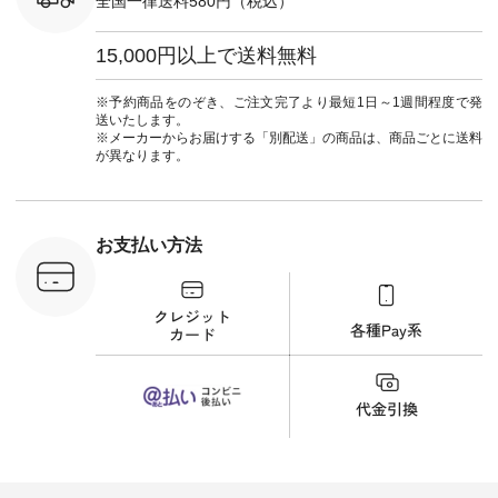
全国一律送料580円（税込）
#ワンピース #冠婚
タップ ま
葬祭 #Luunamiu #ル
フィール
ウナミウ #オリジナ
15,000円以上で送料無料
_official）
ルブランド #natulan
チュ
#ナチュラン
注文番号や
#natulan_official.
※予約商品をのぞき、ご注文完了より最短1日～1週間程度で発
検索してみ
送いたします。
さいね。
※メーカーからお届けする「別配送」の商品は、商品ごとに送料
 #fashion
が異なります。
n #今日のコ
ーディネー
ッション #
 #日々の
暮らしを楽
お支払い方法
ンプルライ
プルコーデ
#猫 #猫グ
界猫の日 #
財布 #ポー
カップ #猫
松尾ミユキ
o #アオネコ
n #ナチュラ
official.