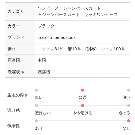
ワンピース・ジャンパースカート
カテゴリ
ジャンパースカート・キャミワンピース
カラー
ブラック
ブランド
le ciel a temps doux
素材
コットン81％ 麻19％ (別布)コットン100％
原産国
中国
洗濯表示
洗濯機
生地の厚さ
厚い
普通
薄い
透け感
透けない
やや透ける
透ける
伸縮性
あり
なし