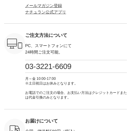
マグ ¥
ラン」で 注文番号や
込） [ 注文番号：
ロフィール
はプロ
メールマガジン登録
（税込） ・
商品名を検索してみ
KOA-252W-22368 ]
（@natulan_official）
（@natulan
ナチュラン公式アプリ
Noisettes
てくださいね。
■【慶弔両用】大切
からどうぞ 「ナチュ
からどうぞ 「ナ
・Chloe [
#lifewear #fashion
な日のボウタイAラ
ラン」で 注文番号や
ラン」で 
：EMW-
#natulan #今日のコ
インワンピース
商品名を検索してみ
商品名を
------
ーデ #コーディネー
¥18,700（税込） [
てくださいね。
てくだ
--------
ト #ファッション #
注文番号：KOA-
#lifewear #fashion
#lifewear
ご注文方法について
-----------
ナチュラル #日々の
252W-22369 ] -------
#natulan #今日のコ
#natula
がま口
暮らし #暮らしを楽
---------------------- ▶️
ーデ #コーディネー
ーデ #コ
ォレット
しむ #シンプルライ
お買い物は写真のタ
ト #ファッション #
ト #ファ
PC、スマートフォンにて
0（税込） ・
フ #シンプルコーデ
グをタップ またはプ
ナチュラル #日々の
ナチュラル
24時間ご注文可能。
 ・ブルー
#大人女子 #ワンピ
ロフィール
暮らし #暮らしを楽
暮らし #
・ミモザイ
ース #ピンタック #
（@natulan_official）
しむ #シンプルライ
しむ #シ
シルエット
涼やか素材 #夏ワン
からどうぞ 「ナチュ
フ #シンプルコーデ
フ #シン
03-3221-6609
 注文番号：
ピ #夏コーデ
ラン」で 注文番号や
#大人女子 #スカー
#大人女子 
-31607 ]
#andyarn #アンドヤ
商品名を検索してみ
ト #フレアスカート
シャツコー
ミニウォレ
ーン #オリジナルブ
てくださいね。
#チェック柄 #ター
ルシャツ 
月～金 10:00-17:00
790（税込）
ランド #natulan #ナ
#lifewear #fashion
タンチェック #秋色
シャツ #
※土日祝日はお休みとなります。
号：NCO-
チュラン
#natulan #今日のコ
#夏コーデ #Lintu
ャツコーデ
] ■ラテ
#natulan_official.
ーデ #コーディネー
Laulu #リントゥラウ
デ #HEAV
お電話でのご注文の場合、お支払い方法はクレジットカードまた
トート
ト #ファッション #
ル #オリジナルブラ
ブンリー #natulan #
は代金引換のみとなります。
0（税込） [
ナチュラル #日々の
ンド #natulan #ナチ
ナチ
：NCO-
暮らし #暮らしを楽
ュラン
#natulan_of
] ■キー
しむ #シンプルライ
#natulan_official.
,970（税
フ #シンプルコーデ
注文番号：
#大人女子 #フォー
お届けについて
00150 ] -
マル #ブラックフォ
------------
ーマル #ジャケット