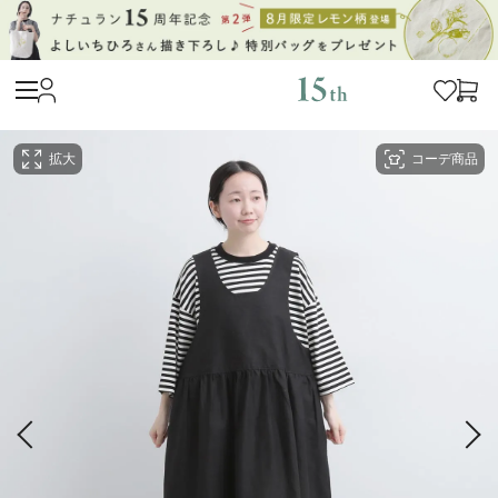
拡大
コーデ商品