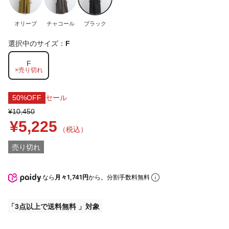
オリーブ
チャコール
ブラック
選択中のサイズ：
F
F
×売り切れ
50%OFF
セール
¥10,450
¥5,225
（税込）
売り切れ
なら
月々1,741円
から。分割手数料無料
3点以上で送料無料