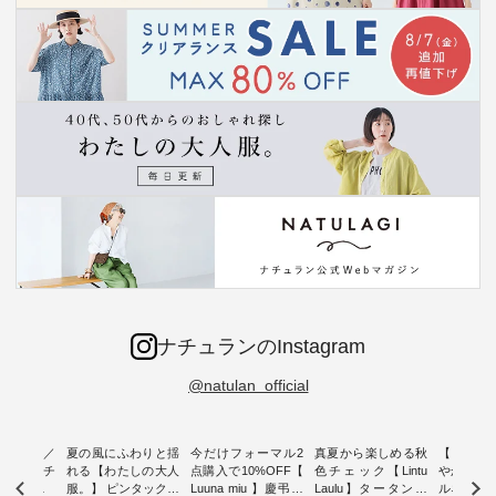
ナチュランのInstagram
@natulan_official
ミユキ／
夏の風にふわりと揺
今だけフォーマル2
真夏から楽しめる秋
【 HEAV
 】ねこモチ
れる【わたしの大人
点購入で10%OFF【
色チェック【Lintu
やかに華
雑貨 ・ 8
服。】 ピンタックワ
Luuna miu 】慶弔両
Laulu】タータンチ
ルネック