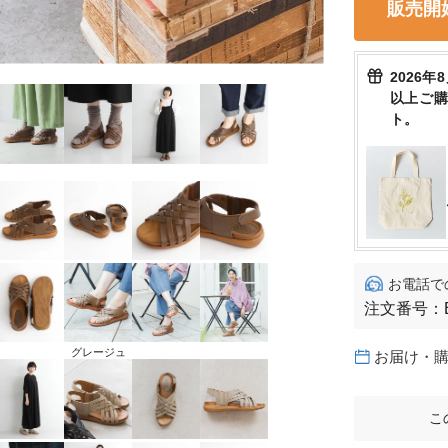
販売開
2026年
以上ご
ト。
お電話で
注文番号：
グレージュ
お届け・
こ