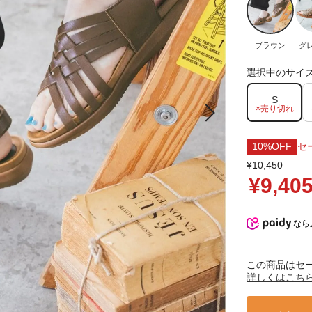
ブラウン
グ
選択中のサイ
S
×売り切れ
10%OFF
セ
¥10,450
¥9,40
なら
この商品はセ
詳しくはこち