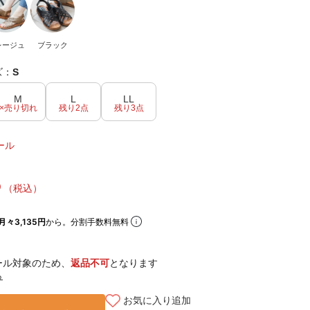
レージュ
ブラック
ズ：
S
M
L
LL
×売り切れ
残り2点
残り3点
ール
5
（税込）
月々3,135円
から。分割手数料無料
ール対象のため、
返品不可
となります
ら
お気に入り追加