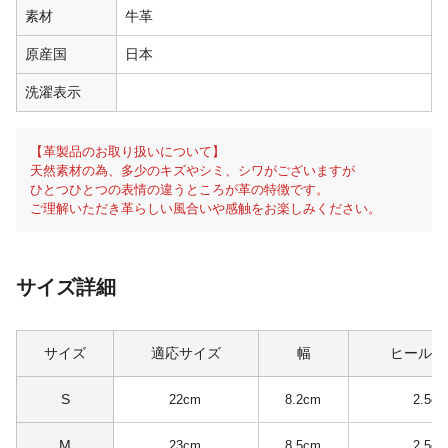
素材
牛革
原産国
日本
洗濯表示
【革製品のお取り扱いについて】
天然素材の為、多少のキズやシミ、シワがございますが
ひとつひとつの表情の違うところが革の特徴です。
ご理解いただき革らしい風合いや感触をお楽しみください。
サイズ詳細
サイズ
適応サイズ
幅
ヒールの
S
22cm
8.2cm
2.5c
M
23cm
8.5cm
2.5c