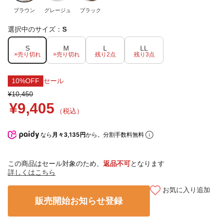
ブラウン
グレージュ
ブラック
選択中のサイズ：
S
S
M
L
LL
×売り切れ
×売り切れ
残り2点
残り3点
10%OFF
セール
¥10,450
¥9,405
（税込）
なら
月々3,135円
から。分割手数料無料
この商品はセール対象のため、
返品不可
となります
詳しくはこちら
お気に入り追加
販売開始お知らせ登録