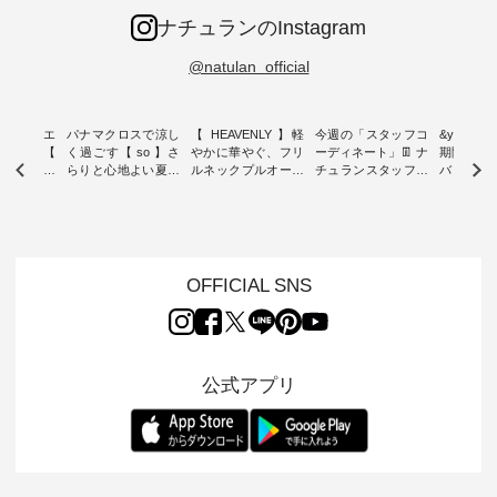
ナチュランのInstagram
@natulan_official
ーブシルエ
パナマクロスで涼し
【 HEAVENLY 】軽
今週の「スタッフコ
&yarn 9th
効いた【
く過ごす【 so 】さ
やかに華やぐ、フリ
ーディネート」👖 ナ
期間限定 
 】ボールカ
らりと心地よい夏コ
ルネックプルオーバ
チュランスタッフの
バー×サ
ジーパンツ
ーデ ・ 毎日の“とっ
ー ・ 天然素材を生
リアルなコーディネ
ット ・ ナチュラン
ても”になれる、 ス
かしたナチュラルス
ートをご紹介します
オリジナ
ルな服を提
タンダードな服を提
タイルで人気の
♪ 今回は、8/1に再入
「&yarn
NPLE 」
案する「so（エスオ
「HEAVENLY」か
荷し、 すでに残りわ
げさまで
やかなはき
ー）」。 今回は、独
ら、 新作プルオーバ
ずかとなっている大
えました。 「サ
れいなシル
特の凹凸と軽やかな
ーが届きました。 ほ
人気の ナチュラン
ットを着
OFFICIAL SNS
両立した、
風合いを持つ パナマ
んのり透け感のある
15周年記念アイテム
れど、 合
ーゴイージ
織で仕立てた、
涼やかな生地に、 ふ
「もっと選べるリネ
ナーが難
のご紹介。
2wayブラウスとイ
んわりとしたフリル
ンのよくばりパン
うお客様
るコットン
ージーテーパードパ
をあしらった襟元が
ツ」 をスタッフが着
えして、 
体的なフォ
ンツをご紹介しま
印象的。 シンプルな
用してみました🌿 身
ンサロペ
公式アプリ
、 カジュ
す。 コットンリネン
装いに、 さりげない
長ごとのサイズ感や
ダープル
らも大人ら
のさらりとした肌ざ
華やぎを添えてくれ
着用感など、 ぜひ参
セットでご
テムです。
わりで、 汗ばむ季節
る一枚です。 モデル
考にしてみてくださ
チュラル
：165cm
にも心地よく、 単品
身長：164cm --------
いね。 ＝＝＝＝＝＝
のサロペッ
------------
でもセットアップで
---------------------
＝＝＝＝＝
ルー・ピ
-----------
も楽しめる2つのア
HEAVENLY -----------
8/10（月）AM9:59ま
ックのプ
----- ■ボ
イテムです。 --------
------------------ ■チ
で🎫 ＼涼しいリネン
を組み合わ