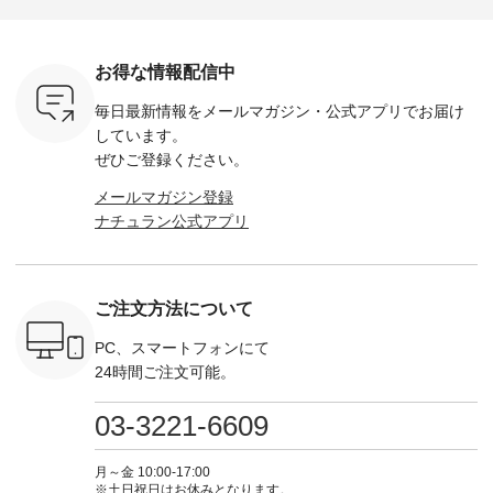
ゴイージー
--------------------- so
ェックシャーリング
服ウィーク開催中⏰
6セット
1,550（税
-------------------------
フリルネックプルオ
／ 対象のリネン
す。 販売は8月10日
ーキ ・ブ
---- ■コットンリネ
ーバー ¥12,650（税
100％アイテムを合
までの期
ベージュ [
ンパナマクロス
込） ・ホワイト×ブ
計5,000円以上ご購
す。 ぜひ
お得な情報配信中
：UNL-
2wayTラインブラウ
ラック ・ネイビー
入いただくと 使える
覧ください。 
------
ス ¥7,590（税込）
・オフ [ 注文番号：
【送料無料】クーポ
身長：160c
毎日最新情報をメールマガジン・
公式アプリでお届け
-------- ▶️
・グレー ・タータン
DLW-263T-30714 ] --
ンをプレゼント中◎
-------------
は写真のタ
チェック ・ナチュラ
-------------------------
＝＝＝＝＝＝＝＝＝
---- &yarn 
しています。
 またはプ
ル ・チャコール [ 注
-- ▶️ お買い物は写真
＝＝ ▼今週の「スタ
---------------
ぜひご登録ください。
ィール
文番号：CSO-263T-
のタグをタップ また
ッフコーディネー
わず決ま
_official）
31348 ] ■コットンリ
はプロフィール
ト」着用アイテム ■
ーT×サロ
メールマガジン登録
チュ
ネンパナマクロス
（@natulan_official）
もっと選べるリネン
ト ¥19,
ナチュラン公式アプリ
注文番号や
イージーテーパード
からどうぞ 「ナチュ
のよくばりパンツ
＜8月10日 
検索してみ
パンツ ¥7,590（税
ラン」で 注文番号や
¥9,900（税込） ・モ
で上記【1
さいね。
込） ・グレー ・タ
商品名を検索してみ
モ ・コーヒー ・ク
タイムセ
 #fashion
ータンチェック ・ナ
てくださいね。
ロマメ [ 注文番号：
・ブルー
n #今日のコ
チュラル ・チャコー
#lifewear #fashion
IIR-262P-29223 ] ----
ル ・ピン
ご注文方法について
ーディネー
ル [ 注文番号：
#natulan #今日のコ
-------------------------
ラル ・ブ
ッション #
CSO-263P-31349 ] -
ーデ #コーディネー
①スタッフ：koishi /
チュラル 
 #日々の
-------------------------
ト #ファッション #
身長155cm ▼スタッ
ブラック 
PC、スマートフォンにて
暮らしを楽
--- ▶️ お買い物は写
ナチュラル #日々の
フコメント 上ほどよ
ブラック 
24時間ご注文可能。
ンプルライ
真のタグをタップ ま
暮らし #暮らしを楽
い厚みのリネンで軽
×ブラック
プルコーデ
たはプロフィール
しむ #シンプルライ
いのに透けないのは
号：MTO
 #パンツ
（@natulan_official）
フ #シンプルコーデ
嬉しいです。 暑い夏
31965 ] ---------------
03-3221-6609
カーゴパン
からどうぞ 「ナチュ
#大人女子 #シャツ #
もこれだったら涼し
-------------- ▶️
ゴパンツコ
ラン」で 注文番号や
シャツコーデ #フリ
く過ごせますね♪ ピ
い物は写
夏コーデ
商品名を検索してみ
ルシャツ #チェック
ンク×ピンクの組み
タップ ま
月～金 10:00-17:00
 #アンプル
てくださいね。
シャツ #チェックシ
合わせにしたかった
ィ
※土日祝日はお休みとなります。