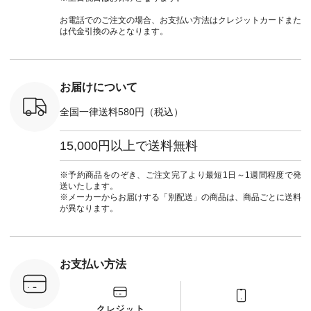
n #ナチュラ
#lifewear #fashion
ャツコーデ #夏コー
ので、 ピンクのボー
（@natulan
official.
#natulan #今日のコ
デ #HEAVENLY #ヘ
ダーをシアーブラウ
からどうぞ 「ナ
お電話でのご注文の場合、お支払い方法はクレジットカードまた
ーデ #コーディネー
ブンリー #natulan #
スのインナーに合わ
ラン」で 
は代金引換のみとなります。
ト #ファッション #
ナチュラン
せてみました。 -----
商品名を
ナチュラル #日々の
#natulan_official.
------------------------
てくだ
暮らし #暮らしを楽
②スタッフ：sk / 身
#lifewear
しむ #シンプルライ
長150cm ▼スタッフ
#natula
フ #シンプルコーデ
コメント ウエストが
ーデ #コ
お届けについて
#大人女子 #ブラウ
ゴムでしっかりと留
ト #ファ
ス #パンツ #コット
まっているので、 安
ナチュラル
全国一律送料580円（税込）
ンリネン #パマナク
心してはくことがで
暮らし #
ロス #パマナ織り #
きます♪ ボトムスが
しむ #シ
セットアップ #涼コ
ちょっと暗い色味な
フ #シン
15,000円以上で送料無料
ーデ #夏コーデ #so
のでトップスは明る
#大人女子
#エスオー #natulan
い色を。 シンプルに
ットコーデ
#ナチュラン
なりすぎないよう
ーコーデ 
※予約商品をのぞき、ご注文完了より最短1日～1週間程度で発
#natulan_official.
に、 ビスチェを重ね
ト #サロ
送いたします。
てトレンド感をプラ
ツ #ボー
※メーカーからお届けする「別配送」の商品は、商品ごとに送料
スしました。 --------
#夏コーデ #
が異なります。
--------------------- ③
#アン
スタッフ：uruma /
#natula
身長160cm ▼スタッ
ン #natulan_
フコメント カジュア
ルなイメージでした
お支払い方法
が、 きれいめにもマ
ッチするという意外
な一面を発見できま
した！ 腰周りが気に