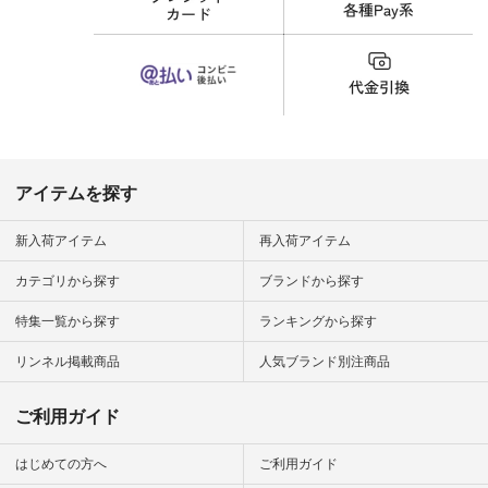
なってスカートをは
くことが多いのです
が、 これなら自然に
体型もカバーしてく
れるので スカート派
の方にもおすすめし
たい一本です。 -----
------------------------
▶️商品詳細やお買い
物は写真のタグをタ
ップ またはプロフィ
アイテムを探す
ール
（@natulan_official）
から 「ナチュラン」
新入荷アイテム
再入荷アイテム
のサイトにアクセス
して 注文番号や商品
カテゴリから探す
ブランドから探す
名を検索してみてく
ださいね。 #lifewear
特集一覧から探す
ランキングから探す
#fashion #natulan #
今日のコーデ #コー
ディネート #ファッ
リンネル掲載商品
人気ブランド別注商品
ション #ナチュラル
#ナチュラン #日々
の暮らし #暮らしを
ご利用ガイド
楽しむ #シンプルラ
イフ #シンプルコー
デ #大人女子 #スタ
はじめての方へ
ご利用ガイド
ッフ着用 #大人カジ