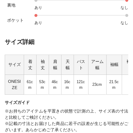
裏地
あり
なし
ポケット
あり
なし
サイズ詳細
着
袖
肩
天
バス
アーム
袖
サイズ
袖幅
丈
丈
幅
幅
ト
幅
ONESI
61c
53c
46c
16c
121c
21.5c
23cm
ZE
m
m
m
m
m
m
サイズガイド
※お持ちのアイテムを平置きの状態で計測の上、サイズ表の寸法
と比較してご検討ください。
※記載の寸法とお届けした商品に若干の誤差が生じる可能性がご
ざいます。あらかじめご了承ください。