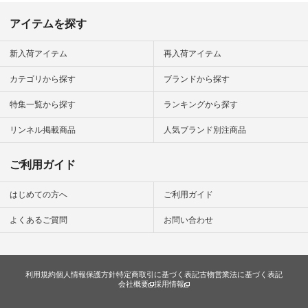
今日のコーデ #コー
ディネート #ファッ
アイテムを探す
ション #ナチュラル
#ナチュラン #日々
の暮らし #暮らしを
新入荷アイテム
再入荷アイテム
楽しむ #シンプルラ
イフ #シンプルコー
カテゴリから探す
ブランドから探す
デ #大人女子 #夏コ
ーデ #真夏コーデ #
特集一覧から探す
ランキングから探す
暑さ対策 #コーデ #
リネン
#natulan_official.
リンネル掲載商品
人気ブランド別注商品
ご利用ガイド
はじめての方へ
ご利用ガイド
よくあるご質問
お問い合わせ
利用規約
個人情報保護方針
特定商取引に基づく表記
古物営業法に基づく表記
会社概要
採用情報