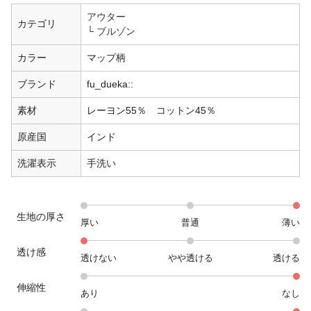
アウター
カテゴリ
ブルゾン
カラー
マップ柄
ブランド
fu_dueka::
素材
レーヨン55％ コットン45％
原産国
インド
洗濯表示
手洗い
生地の厚さ
厚い
普通
薄い
透け感
透けない
やや透ける
透ける
伸縮性
あり
なし