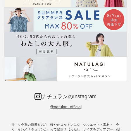
ナチュランのInstagram
@natulan_official
ー再入荷決
＼今週の新着をおさ
軽やかコットンにな
シルエット・素材・
今だけフ
-ire | よく
らい／ ナチュランか
って登場！【わたし
サイズをアップデー
点購入で1