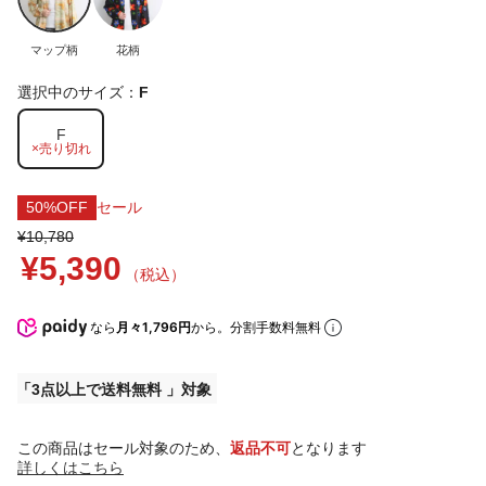
マップ柄
花柄
選択中のサイズ：
F
F
×売り切れ
50%OFF
セール
¥10,780
¥5,390
（税込）
なら
月々1,796円
から。分割手数料無料
3点以上で送料無料
この商品はセール対象のため、
返品不可
となります
詳しくはこちら