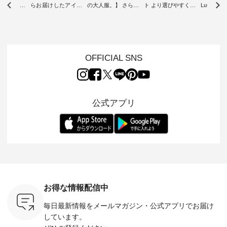
ツ】予約販
らお届けしたアイテ
の大人服。】 さらり
ト より選びやすく【
Luuna m
ムから スタッフが気
と涼し気なシアーカ
D*g*y 】別注リブデ
用ノーカ
もに大きな
になるものをピック
ーディガン ・ 人気
ニムワンピース ・
ット ・ 身に纏うだ
だき、 一
アップ👆 ・ [ This
のシアーカーディガ
心地よく着られるデ
けでほっ
は早々に完
week's NEW
ンが軽くて、 お手入
イリーウェアが人気
地を大切に
 15周年
ARRIVAL ] //
れも簡単なコットン
の 「D*g*y」 より、
ーマル服
くばりパン
2026/07/26 -
素材になりました。
毎年大人気のナチュ
ルブランド「
OFFICIAL SNS
2026/08/01 // ✨✨ナ
ほんのり透ける生地
ラン別注 リブデニム
miu 」か
き、 この
チュラン15周年記念
が、女性らしさを演
ワンピースが登場。
フォーマ
の再入荷が
✨✨ 8月より、
出し、 羽織るだけで
シルエットや素材を
トが仲間入り
。 今回
12,000円（税込）以
今年らしい装いに。
見直し、 さらに魅力
ピースと
10色のカ
上ご購入いただいた
レイヤードスタイル
的になったアイテム
を考え、 
公式アプリ
改めて詳し
お客様へ 人気イラス
が楽しめて、 季節の
を 詳しくご紹介いた
エット、
ます。 限
トレーター、よしい
変わり目に重宝する
します。 モデル身
丁寧に設計。 
を手に入れ
ちひろさん
アイテムです。 モデ
長：164cm / 着用サ
日を心地
だけのチャ
（@chocochop2）
ル身長：168cm -----
イズ：PLUS ---------
る一着に
ひこの機会
描き下ろし 【第2
------------------------
--------------------
た。 モデル身長：
なく！ ▼
弾】レモン柄コット
&yarn -----------------
D*g*y -----------------
164cm ----------------
荷したカラ
ンバッグをプレゼン
------------ ■コットン
------------ ■リブ使い
---------
色） ・コ
ト中です💓 8月にな
シアーVネックカー
デニムワンピース
miu --------
トマト ・
りました☀ 旅行や帰
ディガン ¥7,500（税
¥9,680（税込） ・ネ
--------- ■【慶弔両
モモ ・グ
省、レジャーなど楽
込） ・スモークブル
イビー ・ブラック [
用】ノー
ー ・スミ
しい予定を計画され
ー ・ブラック ・ネ
注文番号：DCO-
ーマルジ
お得な情報配信中
マメ ・レ
ている方も多いかと
イビー [ 注文番号：
264W-30707 ] -------
¥16,50
ルーベリー
思います🌿 今週は、
GRE-263T-30614 ] -
---------------------- ▶️
注文番号
毎日最新情報をメールマガジン・
公式アプリでお届け
----
暑さ本番のこれから
-------------------------
お買い物は写真のタ
262O-31095 
--------
にぴったりな 涼し気
--- ▶️ お買い物は写
グをタップ またはプ
弔両用】
しています。
-------------
なセットアップやワ
真のタグをタップ ま
ロフィール
ボタンフ