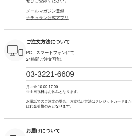
ぜひご登録ください。
っと
ンピース、ブラウス
たはプロフィール
（@natulan_official）
ース ¥18
ネンのよく
などが新登場！ そし
（@natulan_official）
からどうぞ 「ナチュ
込） [ 
メールマガジン登録
パンツ
て、大人気「よくば
からどうぞ 「ナチュ
ラン」で 注文番号や
KOA-252W
ナチュラン公式アプリ
込） [ 注
りパンツ」予約販売
ラン」で 注文番号や
商品名を検索してみ
■【慶弔
R-262P-
がスタートしていま
商品名を検索してみ
てくださいね。
な日のボ
す♪ お見逃しなく！
てくださいね。
#lifewear #fashion
インワ
 お買
-------------------------
#lifewear #fashion
#natulan #今日のコ
¥18,70
真のタグを
---- 今週のご紹介ア
#natulan #今日のコ
ーデ #コーディネー
注文番号
ご注文方法について
たはプロフ
イテム ----------------
ーデ #コーディネー
ト #ファッション #
252W-22369 ] -
ール
------------- ＜1枚目
ト #ファッション #
ナチュラル #日々の
--------------
_official）
右・2枚目＞ ■ista-
ナチュラル #日々の
暮らし #暮らしを楽
お買い物
PC、スマートフォンにて
チュ
ire もっと選べるリ
暮らし #暮らしを楽
しむ #シンプルライ
グをタップ
24時間ご注文可能。
注文番号や
ネンのよくばりパン
しむ #シンプルライ
フ #シンプルコーデ
ロフ
検索してみ
ツ ¥9,900（税込） [
フ #シンプルコーデ
#大人女子 #ワンピ
（@natulan
さいね。
注文番号：IIR-262P-
#大人女子 #カーデ
ース #デニム #デニ
からどうぞ 「ナ
03-3221-6609
 #fashion
29223 ] ＜1枚目左・
ィガン #羽織り #シ
ムワンピ #別注 #夏
ラン」で 
n #今日のコ
3～4枚目＞ ■so コ
アーカーデ #コット
コーデ #D*g*y #ディ
商品名を
ーディネー
ットンリネンパナマ
ン #夏の羽織 #夏コ
ージーワイ #natulan
てくだ
月～金 10:00-17:00
ッション #
クロス 2wayTライ
ーデ #andyarn #アン
#ナチュラン
#lifewear
※土日祝日はお休みとなります。
 #日々の
ンブラウス
ドヤーン #オリジナ
#natulan_official.
#natula
暮らしを楽
¥7,590（税込） [ 注
ルブランド #natulan
ーデ #コ
お電話でのご注文の場合、お支払い方法はクレジットカードまた
ンプルライ
文番号：CSO-263T-
#ナチュラン
ト #ファ
は代金引換のみとなります。
プルコーデ
31348 ] コットンリ
#natulan_official.
ナチュラル
#パンツ #
ネンパナマクロス
暮らし #
ツ #よく
イージーテーパード
しむ #シ
 #テーパ
パンツ ¥7,590（税
フ #シン
 #限定カ
込） [ 注文番号：
#大人女子
お届けについて
荷 #15周
CSO-263P-31349 ]
マル #ブ