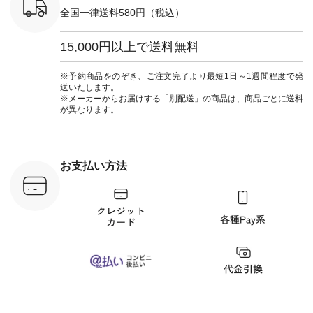
#夏コーデ
＜5～6枚目＞
ーマル #
全国一律送料580円（税込）
re #イスタイ
■&yarn ピンタック
#ワンピー
#natulan
ワンピース
葬祭 #Luu
ュラン
¥12,900（税込） [
ウナミウ 
15,000円以上で送料無料
ficial.
注文番号：MTO-
ルブランド #natu
263W-29752 ] ＜7～
#ナチ
8枚目＞ ■UNPLE ボ
#natulan_of
※予約商品をのぞき、ご注文完了より最短1日～1週間程度で発
ールカーゴイージー
送いたします。
パンツ ¥11,550（税
※メーカーからお届けする「別配送」の商品は、商品ごとに送料
込） [ 注文番号：
が異なります。
UNL-254P-18377 ]
＜9枚目＞ ■Lintu
Laulu 立体フラワー
刺繍ブラウス
¥8,800（税込） [ 注
お支払い方法
文番号：YCC-263T-
30689 ] ---------------
-------------- ▶️商品詳
細やお買い物は写真
のタグをタップ また
はプロフィール
（@natulan_official）
から 「ナチュラン」
のサイトにアクセス
して 注文番号や商品
名を検索してみてく
ださいね。 #lifewear
#fashion #natulan #