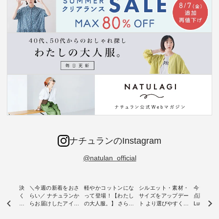
ナチュランのInstagram
@natulan_official
ー再入荷決
＼今週の新着をおさ
軽やかコットンにな
シルエット・素材・
今だけフ
-ire | よく
らい／ ナチュランか
って登場！【わたし
サイズをアップデー
点購入で1
ツ】予約販
らお届けしたアイテ
の大人服。】 さらり
ト より選びやすく【
Luuna m
ムから スタッフが気
と涼し気なシアーカ
D*g*y 】別注リブデ
用ノーカ