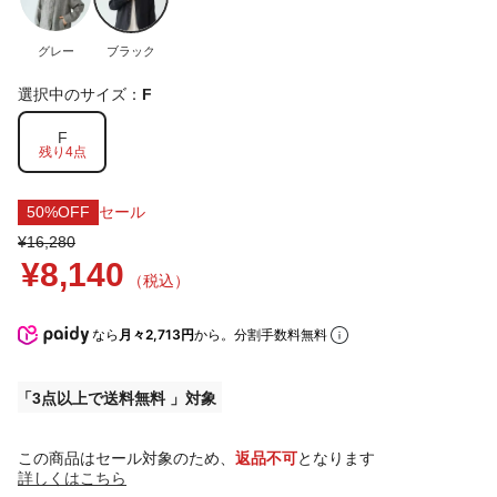
グレー
ブラック
選択中のサイズ：
F
F
残り4点
50%OFF
セール
¥16,280
¥8,140
（税込）
なら
月々2,713円
から。分割手数料無料
3点以上で送料無料
この商品はセール対象のため、
返品不可
となります
詳しくはこちら