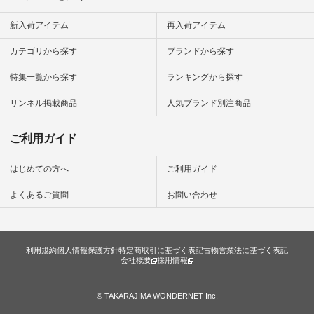
ション #ナチュラル
#ナチュラン #日々
の暮らし #暮らしを
新入荷アイテム
再入荷アイテム
楽しむ #シンプルラ
イフ #シンプルコー
カテゴリから探す
ブランドから探す
デ #大人女子 #夏コ
ーデ #真夏コーデ #
特集一覧から探す
ランキングから探す
暑さ対策 #コーデ #
リネン
#natulan_official.
リンネル掲載商品
人気ブランド別注商品
ご利用ガイド
はじめての方へ
ご利用ガイド
よくあるご質問
お問い合わせ
利用規約
個人情報保護方針
特定商取引に基づく表記
古物営業法に基づく表記
会社概要
採用情報
© TAKARAJIMA WONDERNET Inc.