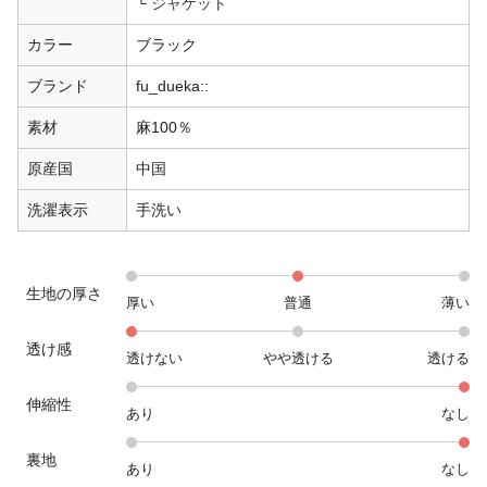
ジャケット
カラー
ブラック
ブランド
fu_dueka::
素材
麻100％
原産国
中国
洗濯表示
手洗い
生地の厚さ
厚い
普通
薄い
透け感
透けない
やや透ける
透ける
伸縮性
あり
なし
裏地
あり
なし