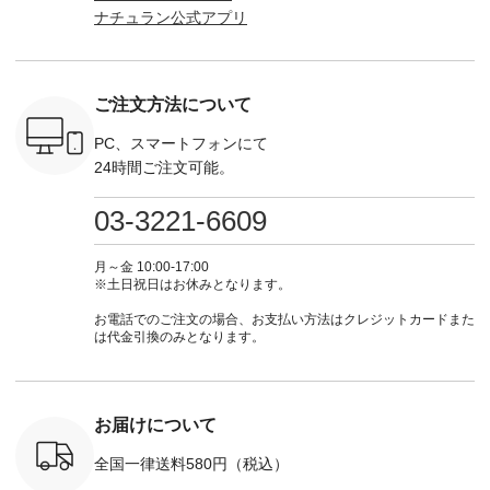
パンツ
て、大人気「よくば
からどうぞ 「ナチュ
ラン」で 注文番号や
KOA-252W
ナチュラン公式アプリ
込） [ 注
りパンツ」予約販売
ラン」で 注文番号や
商品名を検索してみ
■【慶弔
R-262P-
がスタートしていま
商品名を検索してみ
てくださいね。
な日のボ
す♪ お見逃しなく！
てくださいね。
#lifewear #fashion
インワ
 お買
-------------------------
#lifewear #fashion
#natulan #今日のコ
¥18,70
真のタグを
---- 今週のご紹介ア
#natulan #今日のコ
ーデ #コーディネー
注文番号
ご注文方法について
たはプロフ
イテム ----------------
ーデ #コーディネー
ト #ファッション #
252W-22369 ] -
ール
------------- ＜1枚目
ト #ファッション #
ナチュラル #日々の
--------------
_official）
右・2枚目＞ ■ista-
ナチュラル #日々の
暮らし #暮らしを楽
お買い物
PC、スマートフォンにて
チュ
ire もっと選べるリ
暮らし #暮らしを楽
しむ #シンプルライ
グをタップ
24時間ご注文可能。
注文番号や
ネンのよくばりパン
しむ #シンプルライ
フ #シンプルコーデ
ロフ
検索してみ
ツ ¥9,900（税込） [
フ #シンプルコーデ
#大人女子 #ワンピ
（@natulan
さいね。
注文番号：IIR-262P-
#大人女子 #カーデ
ース #デニム #デニ
からどうぞ 「ナ
03-3221-6609
 #fashion
29223 ] ＜1枚目左・
ィガン #羽織り #シ
ムワンピ #別注 #夏
ラン」で 
n #今日のコ
3～4枚目＞ ■so コ
アーカーデ #コット
コーデ #D*g*y #ディ
商品名を
ーディネー
ットンリネンパナマ
ン #夏の羽織 #夏コ
ージーワイ #natulan
てくだ
月～金 10:00-17:00
ッション #
クロス 2wayTライ
ーデ #andyarn #アン
#ナチュラン
#lifewear
※土日祝日はお休みとなります。
 #日々の
ンブラウス
ドヤーン #オリジナ
#natulan_official.
#natula
暮らしを楽
¥7,590（税込） [ 注
ルブランド #natulan
ーデ #コ
お電話でのご注文の場合、お支払い方法はクレジットカードまた
ンプルライ
文番号：CSO-263T-
#ナチュラン
ト #ファ
は代金引換のみとなります。
プルコーデ
31348 ] コットンリ
#natulan_official.
ナチュラル
#パンツ #
ネンパナマクロス
暮らし #
ツ #よく
イージーテーパード
しむ #シ
 #テーパ
パンツ ¥7,590（税
フ #シン
 #限定カ
込） [ 注文番号：
#大人女子
お届けについて
荷 #15周
CSO-263P-31349 ]
マル #ブ
#夏コーデ
＜5～6枚目＞
ーマル #
全国一律送料580円（税込）
re #イスタイ
■&yarn ピンタック
#ワンピー