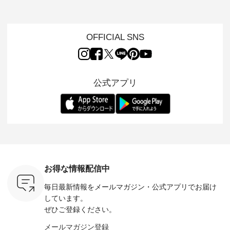
もに大きな
になるものをピック
ーディガン ・ 人気
ニムワンピース ・
ット ・ 身に纏うだ
だき、 一
アップ👆 ・ [ This
のシアーカーディガ
心地よく着られるデ
けでほっ
は早々に完
week's NEW
ンが軽くて、 お手入
イリーウェアが人気
地を大切に
 15周年
ARRIVAL ] //
れも簡単なコットン
の 「D*g*y」 より、
ーマル服
くばりパン
2026/07/26 -
素材になりました。
毎年大人気のナチュ
ルブランド「
OFFICIAL SNS
2026/08/01 // ✨✨ナ
ほんのり透ける生地
ラン別注 リブデニム
miu 」か
き、 この
チュラン15周年記念
が、女性らしさを演
ワンピースが登場。
フォーマ
の再入荷が
✨✨ 8月より、
出し、 羽織るだけで
シルエットや素材を
トが仲間入り
。 今回
12,000円（税込）以
今年らしい装いに。
見直し、 さらに魅力
ピースと
10色のカ
上ご購入いただいた
レイヤードスタイル
的になったアイテム
を考え、 
公式アプリ
改めて詳し
お客様へ 人気イラス
が楽しめて、 季節の
を 詳しくご紹介いた
エット、
ます。 限
トレーター、よしい
変わり目に重宝する
します。 モデル身
丁寧に設計。 
を手に入れ
ちひろさん
アイテムです。 モデ
長：164cm / 着用サ
日を心地
だけのチャ
（@chocochop2）
ル身長：168cm -----
イズ：PLUS ---------
る一着に
ひこの機会
描き下ろし 【第2
------------------------
--------------------
た。 モデル身長：
なく！ ▼
弾】レモン柄コット
&yarn -----------------
D*g*y -----------------
164cm ----------------
荷したカラ
ンバッグをプレゼン
------------ ■コットン
------------ ■リブ使い
---------
色） ・コ
ト中です💓 8月にな
シアーVネックカー
デニムワンピース
miu --------
トマト ・
りました☀ 旅行や帰
ディガン ¥7,500（税
¥9,680（税込） ・ネ
--------- ■【慶弔両
モモ ・グ
省、レジャーなど楽
込） ・スモークブル
イビー ・ブラック [
用】ノー
ー ・スミ
しい予定を計画され
ー ・ブラック ・ネ
注文番号：DCO-
ーマルジ
お得な情報配信中
マメ ・レ
ている方も多いかと
イビー [ 注文番号：
264W-30707 ] -------
¥16,50
ルーベリー
思います🌿 今週は、
GRE-263T-30614 ] -
---------------------- ▶️
注文番号
毎日最新情報をメールマガジン・
公式アプリでお届け
----
暑さ本番のこれから
-------------------------
お買い物は写真のタ
262O-31095 
--------
にぴったりな 涼し気
--- ▶️ お買い物は写
グをタップ またはプ
弔両用】
しています。
-------------
なセットアップやワ
真のタグをタップ ま
ロフィール
ボタンフ
ぜひご登録ください。
っと
ンピース、ブラウス
たはプロフィール
（@natulan_official）
ース ¥18
ネンのよく
などが新登場！ そし
（@natulan_official）
からどうぞ 「ナチュ
込） [ 
メールマガジン登録