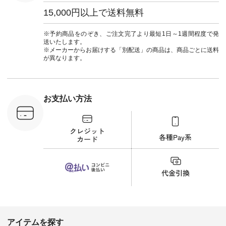
#natulan
ワンピース
葬祭 #Luu
ュラン
¥12,900（税込） [
ウナミウ 
15,000円以上で送料無料
ficial.
注文番号：MTO-
ルブランド #natu
263W-29752 ] ＜7～
#ナチ
8枚目＞ ■UNPLE ボ
#natulan_of
※予約商品をのぞき、ご注文完了より最短1日～1週間程度で発
ールカーゴイージー
送いたします。
パンツ ¥11,550（税
※メーカーからお届けする「別配送」の商品は、商品ごとに送料
込） [ 注文番号：
が異なります。
UNL-254P-18377 ]
＜9枚目＞ ■Lintu
Laulu 立体フラワー
刺繍ブラウス
¥8,800（税込） [ 注
お支払い方法
文番号：YCC-263T-
30689 ] ---------------
-------------- ▶️商品詳
細やお買い物は写真
のタグをタップ また
はプロフィール
（@natulan_official）
から 「ナチュラン」
のサイトにアクセス
して 注文番号や商品
名を検索してみてく
ださいね。 #lifewear
#fashion #natulan #
今日のコーデ #コー
ディネート #ファッ
アイテムを探す