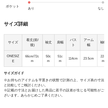
ポケット
あり
なし
サイズ詳細
着丈(前/
バス
アーム
サイズ
袖丈
肩幅
袖幅
後)
ト
幅
ONESIZ
66cm/72c
50c
51c
22c
114cm
23.5cm
E
m
m
m
m
サイズガイド
※お持ちのアイテムを平置きの状態で計測の上、サイズ表の寸法
と比較してご検討ください。
※記載の寸法とお届けした商品に若干の誤差が生じる可能性がご
ざいます。あらかじめご了承ください。