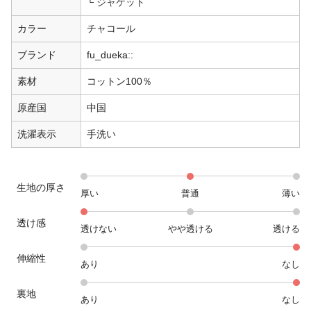
ジャケット
カラー
チャコール
ブランド
fu_dueka::
素材
コットン100％
原産国
中国
洗濯表示
手洗い
生地の厚さ
厚い
普通
薄い
透け感
透けない
やや透ける
透ける
伸縮性
あり
なし
裏地
あり
なし