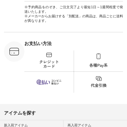
263W-29752 ] ＜7～
#ナチ
8枚目＞ ■UNPLE ボ
#natulan_of
※予約商品をのぞき、ご注文完了より最短1日～1週間程度で発
ールカーゴイージー
送いたします。
パンツ ¥11,550（税
※メーカーからお届けする「別配送」の商品は、商品ごとに送料
込） [ 注文番号：
が異なります。
UNL-254P-18377 ]
＜9枚目＞ ■Lintu
Laulu 立体フラワー
刺繍ブラウス
¥8,800（税込） [ 注
お支払い方法
文番号：YCC-263T-
30689 ] ---------------
-------------- ▶️商品詳
細やお買い物は写真
のタグをタップ また
はプロフィール
（@natulan_official）
から 「ナチュラン」
のサイトにアクセス
して 注文番号や商品
名を検索してみてく
ださいね。 #lifewear
#fashion #natulan #
今日のコーデ #コー
ディネート #ファッ
アイテムを探す
ション #ナチュラル
#ナチュラン #日々
の暮らし #暮らしを
新入荷アイテム
再入荷アイテム