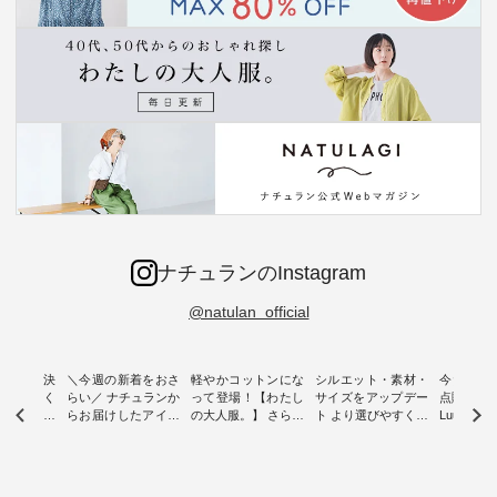
ナチュランのInstagram
@natulan_official
ー再入荷決
＼今週の新着をおさ
軽やかコットンにな
シルエット・素材・
今だけフ
-ire | よく
らい／ ナチュランか
って登場！【わたし
サイズをアップデー
点購入で1
ツ】予約販
らお届けしたアイテ
の大人服。】 さらり
ト より選びやすく【
Luuna m
ムから スタッフが気
と涼し気なシアーカ
D*g*y 】別注リブデ
用ノーカ
もに大きな
になるものをピック
ーディガン ・ 人気
ニムワンピース ・
ット ・ 身に纏うだ
だき、 一
アップ👆 ・ [ This
のシアーカーディガ
心地よく着られるデ
けでほっ
は早々に完
week's NEW
ンが軽くて、 お手入
イリーウェアが人気
地を大切に