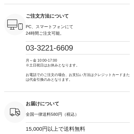
す♪ お見逃しなく！
てくださいね。
#lifewear #fashion
インワ
 お買
-------------------------
#lifewear #fashion
#natulan #今日のコ
¥18,70
真のタグを
---- 今週のご紹介ア
#natulan #今日のコ
ーデ #コーディネー
注文番号
ご注文方法について
たはプロフ
イテム ----------------
ーデ #コーディネー
ト #ファッション #
252W-22369 ] -
ール
------------- ＜1枚目
ト #ファッション #
ナチュラル #日々の
--------------
_official）
右・2枚目＞ ■ista-
ナチュラル #日々の
暮らし #暮らしを楽
お買い物
PC、スマートフォンにて
チュ
ire もっと選べるリ
暮らし #暮らしを楽
しむ #シンプルライ
グをタップ
24時間ご注文可能。
注文番号や
ネンのよくばりパン
しむ #シンプルライ
フ #シンプルコーデ
ロフ
検索してみ
ツ ¥9,900（税込） [
フ #シンプルコーデ
#大人女子 #ワンピ
（@natulan
さいね。
注文番号：IIR-262P-
#大人女子 #カーデ
ース #デニム #デニ
からどうぞ 「ナ
03-3221-6609
 #fashion
29223 ] ＜1枚目左・
ィガン #羽織り #シ
ムワンピ #別注 #夏
ラン」で 
n #今日のコ
3～4枚目＞ ■so コ
アーカーデ #コット
コーデ #D*g*y #ディ
商品名を
ーディネー
ットンリネンパナマ
ン #夏の羽織 #夏コ
ージーワイ #natulan
てくだ
月～金 10:00-17:00
ッション #
クロス 2wayTライ
ーデ #andyarn #アン
#ナチュラン
#lifewear
※土日祝日はお休みとなります。
 #日々の
ンブラウス
ドヤーン #オリジナ
#natulan_official.
#natula
暮らしを楽
¥7,590（税込） [ 注
ルブランド #natulan
ーデ #コ
お電話でのご注文の場合、お支払い方法はクレジットカードまた
ンプルライ
文番号：CSO-263T-
#ナチュラン
ト #ファ
は代金引換のみとなります。
プルコーデ
31348 ] コットンリ
#natulan_official.
ナチュラル
#パンツ #
ネンパナマクロス
暮らし #
ツ #よく
イージーテーパード
しむ #シ
 #テーパ
パンツ ¥7,590（税
フ #シン
 #限定カ
込） [ 注文番号：
#大人女子
お届けについて
荷 #15周
CSO-263P-31349 ]
マル #ブ
#夏コーデ
＜5～6枚目＞
ーマル #
全国一律送料580円（税込）
re #イスタイ
■&yarn ピンタック
#ワンピー
#natulan
ワンピース
葬祭 #Luu
ュラン
¥12,900（税込） [
ウナミウ 
15,000円以上で送料無料
ficial.
注文番号：MTO-
ルブランド #natu