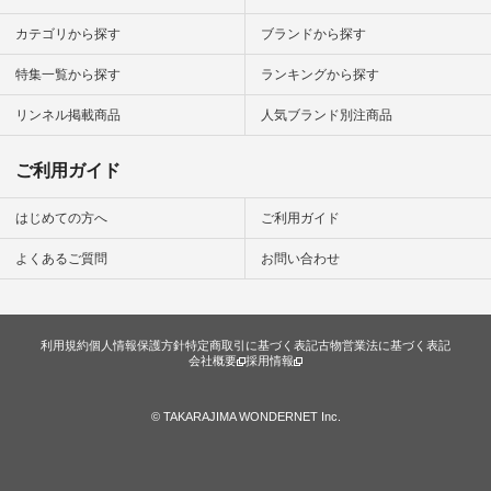
楽しむ #シンプルラ
イフ #シンプルコー
カテゴリから探す
ブランドから探す
デ #大人女子 #夏コ
ーデ #真夏コーデ #
特集一覧から探す
ランキングから探す
暑さ対策 #コーデ #
リネン
#natulan_official.
リンネル掲載商品
人気ブランド別注商品
ご利用ガイド
はじめての方へ
ご利用ガイド
よくあるご質問
お問い合わせ
利用規約
個人情報保護方針
特定商取引に基づく表記
古物営業法に基づく表記
会社概要
採用情報
© TAKARAJIMA WONDERNET Inc.