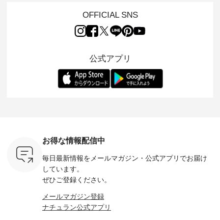
 15周年
ARRIVAL ] //
れも簡単なコットン
の 「D*g*y」 より、
ーマル服
くばりパン
2026/07/26 -
素材になりました。
毎年大人気のナチュ
ルブランド「
OFFICIAL SNS
2026/08/01 // ✨✨ナ
ほんのり透ける生地
ラン別注 リブデニム
miu 」か
き、 この
チュラン15周年記念
が、女性らしさを演
ワンピースが登場。
フォーマ
の再入荷が
✨✨ 8月より、
出し、 羽織るだけで
シルエットや素材を
トが仲間入り
。 今回
12,000円（税込）以
今年らしい装いに。
見直し、 さらに魅力
ピースと
10色のカ
上ご購入いただいた
レイヤードスタイル
的になったアイテム
を考え、 
公式アプリ
改めて詳し
お客様へ 人気イラス
が楽しめて、 季節の
を 詳しくご紹介いた
エット、
ます。 限
トレーター、よしい
変わり目に重宝する
します。 モデル身
丁寧に設計。 
を手に入れ
ちひろさん
アイテムです。 モデ
長：164cm / 着用サ
日を心地
だけのチャ
（@chocochop2）
ル身長：168cm -----
イズ：PLUS ---------
る一着に
ひこの機会
描き下ろし 【第2
------------------------
--------------------
た。 モデル身長：
なく！ ▼
弾】レモン柄コット
&yarn -----------------
D*g*y -----------------
164cm ----------------
荷したカラ
ンバッグをプレゼン
------------ ■コットン
------------ ■リブ使い
---------
色） ・コ
ト中です💓 8月にな
シアーVネックカー
デニムワンピース
miu --------
トマト ・
りました☀ 旅行や帰
ディガン ¥7,500（税
¥9,680（税込） ・ネ
--------- ■【慶弔両
モモ ・グ
省、レジャーなど楽
込） ・スモークブル
イビー ・ブラック [
用】ノー
ー ・スミ
しい予定を計画され
ー ・ブラック ・ネ
注文番号：DCO-
ーマルジ
お得な情報配信中
マメ ・レ
ている方も多いかと
イビー [ 注文番号：
264W-30707 ] -------
¥16,50
ルーベリー
思います🌿 今週は、
GRE-263T-30614 ] -
---------------------- ▶️
注文番号
毎日最新情報をメールマガジン・
公式アプリでお届け
----
暑さ本番のこれから
-------------------------
お買い物は写真のタ
262O-31095 
--------
にぴったりな 涼し気
--- ▶️ お買い物は写
グをタップ またはプ
弔両用】
しています。
-------------
なセットアップやワ
真のタグをタップ ま
ロフィール
ボタンフ
ぜひご登録ください。
っと
ンピース、ブラウス
たはプロフィール
（@natulan_official）
ース ¥18
ネンのよく
などが新登場！ そし
（@natulan_official）
からどうぞ 「ナチュ
込） [ 
メールマガジン登録
パンツ
て、大人気「よくば
からどうぞ 「ナチュ
ラン」で 注文番号や
KOA-252W
ナチュラン公式アプリ
込） [ 注
りパンツ」予約販売
ラン」で 注文番号や
商品名を検索してみ
■【慶弔
R-262P-
がスタートしていま
商品名を検索してみ
てくださいね。
な日のボ