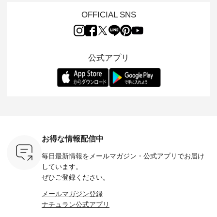
L ] //
ュランでも人気の
の 「D*g*y」 より、
ーマル服のオリジナ
ナチュラ
7/26 -
「m.m（松尾ミユ
毎年大人気のナチュ
ルブランド「 Luuna
ルブランド「
OFFICIAL SNS
/ ✨✨ナ
キ）」と
ラン別注 リブデニム
miu 」から、 新たに
Laulu 
5周年記念
「aoneco」から、
ワンピースが登場。
フォーマルジャケッ
をまたい
月より、
持っているだけで気
シルエットや素材を
トが仲間入り。 ワン
ェックス
円（税込）以
分が上がる バッグや
見直し、 さらに魅力
ピースとのバランス
登場。 真夏にうれし
いただいた
雑貨をご紹介しま
的になったアイテム
を考え、 丈感やシル
い涼やかさ
公式アプリ
人気イラス
す。 -------------------
を 詳しくご紹介いた
エット、着心地まで
先取りで
ー、よしい
---------- 松尾ミユキ
します。 モデル身
丁寧に設計。 特別な
いた色合
ろさん
-------------------------
長：164cm / 着用サ
日を心地よく過ごせ
えたアイテ
ochop2）
---- ■松尾ミユキ
イズ：PLUS ---------
る一着に仕上げまし
しくご紹
し 【第2
シアーバッグ
--------------------
た。 モデル身長：
モデル身長
ン柄コット
¥3,080（税込） ・
D*g*y -----------------
164cm ----------------
-------------
をプレゼン
Momo ・Leo ・
------------ ■リブ使い
------------- Luuna
---- Lintu L
にな
Maron ・Stella [ 注文
デニムワンピース
miu --------------------
-------------
 旅行や帰
番号：EMW-263B-
¥9,680（税込） ・ネ
--------- ■【慶弔両
タータン
ャーなど楽
31376 ] ■松尾ミユ
イビー ・ブラック [
用】ノーカラーフォ
ャザー
を計画され
キ キャットヘアク
注文番号：DCO-
ーマルジャケット
¥9,900
お得な情報配信中
も多いかと
リップ ¥1,320（税
264W-30707 ] -------
¥16,500（税込） [
ッド系 ・
は、
込） ・Noisettes ・
---------------------- ▶️
注文番号：KOA-
[ 注文番
毎日最新情報をメールマガジン・
公式アプリでお届け
のこれから
Pepper ・Chloe [ 注
お買い物は写真のタ
262O-31095 ] ■【慶
263S-27183 ] --
な 涼し気
文番号：EMW-
グをタップ またはプ
弔両用】大切な日の
-------------
しています。
アップやワ
262A-31375 ] ■松尾
ロフィール
ボタンフレアワンピ
お買い物
ぜひご登録ください。
、ブラウス
ミユキ キャットハ
（@natulan_official）
ース ¥18,700（税
グをタップ
！ そし
ンドルマグ ¥
からどうぞ 「ナチュ
込） [ 注文番号：
ロフ
メールマガジン登録
気「よくば
¥1,650（税込） ・
ラン」で 注文番号や
KOA-252W-22368 ]
（@natulan
ナチュラン公式アプリ
」予約販売
Pumpkin ・Noisettes
商品名を検索してみ
■【慶弔両用】大切
からどうぞ 「ナ
トしていま
・Pepper ・Chloe [
てくださいね。
な日のボウタイAラ
ラン」で 