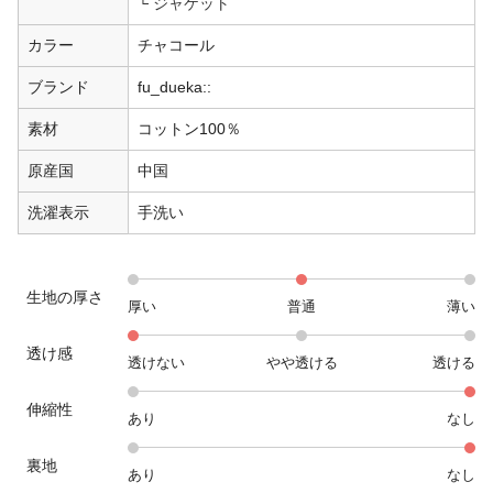
ジャケット
カラー
チャコール
ブランド
fu_dueka::
素材
コットン100％
原産国
中国
洗濯表示
手洗い
生地の厚さ
厚い
普通
薄い
透け感
透けない
やや透ける
透ける
伸縮性
あり
なし
裏地
あり
なし