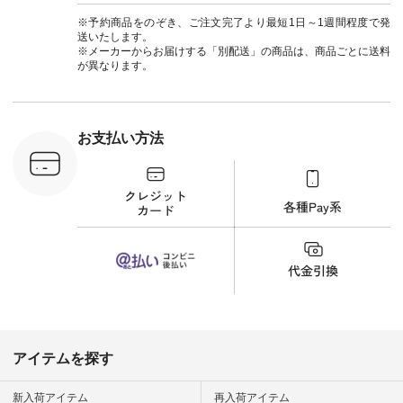
] ＜7～
からどうぞ 「ナチュ
#ナチュラン
UNPLE ボ
ラン」で 注文番号や
#natulan_official.
※予約商品をのぞき、ご注文完了より最短1日～1週間程度で発
ゴイージー
商品名を検索してみ
送いたします。
1,550（税
てくださいね。
※メーカーからお届けする「別配送」の商品は、商品ごとに送料
注文番号：
#lifewear #fashion
が異なります。
-18377 ]
#natulan #今日のコ
■Lintu
ーデ #コーディネー
立体フラワー
ト #ファッション #
ラウス
ナチュラル #日々の
税込） [ 注
暮らし #暮らしを楽
お支払い方法
C-263T-
しむ #シンプルライ
フ #シンプルコーデ
商品詳
#大人女子 #猫 #猫グ
い物は写真
ッズ #世界猫の日 #
ップ また
バッグ #財布 #ポー
フィール
チ #マグカップ #猫
_official）
雑貨 #松尾ミユキ
チュラン」
#aoneco #アオネコ
にアクセス
#natulan #ナチュラ
番号や商品
ン #natulan_official.
してみてく
ar
#natulan #
デ #コー
 #ファッ
アイテムを探す
ナチュラル
ン #日々
#暮らしを
新入荷アイテム
再入荷アイテム