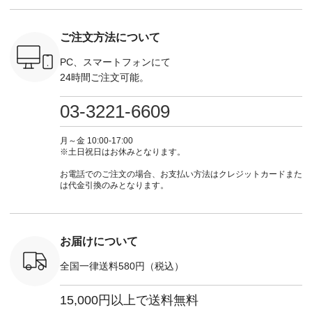
逃しなく！
注文番号：EMW-
#lifewear #fashion
インワンピース
商品名を
------------
262K-31378 ] --------
#natulan #今日のコ
¥18,700（税込） [
てくだ
---------------------
ーデ #コーディネー
注文番号：KOA-
#lifewear
ご注文方法について
----------
aoneco ---------------
ト #ファッション #
252W-22369 ] -------
#natula
枚目
-------------- ■がま口
ナチュラル #日々の
---------------------- ▶️
ーデ #コ
 ■ista-
ロングウォレット
暮らし #暮らしを楽
お買い物は写真のタ
ト #ファ
PC、スマートフォンにて
っと選べるリ
¥19,690（税込） ・
しむ #シンプルライ
グをタップ またはプ
ナチュラル
24時間ご注文可能。
くばりパン
グレージュ ・ブルー
フ #シンプルコーデ
ロフィール
暮らし #
0（税込） [
グリーン ・ミモザイ
#大人女子 #ワンピ
（@natulan_official）
しむ #シ
R-262P-
エロー ・シルエット
ース #デニム #デニ
からどうぞ 「ナチュ
フ #シン
03-3221-6609
ブルー [ 注文番号：
ムワンピ #別注 #夏
ラン」で 注文番号や
#大人女子
 ■so コ
NCO-262C-31607 ]
コーデ #D*g*y #ディ
商品名を検索してみ
ト #フレ
ネンパナマ
■がま口 ミニウォレ
ージーワイ #natulan
てくださいね。
#チェック
月～金 10:00-17:00
wayTライ
ット ¥9,790（税込）
#ナチュラン
#lifewear #fashion
タンチェッ
※土日祝日はお休みとなります。
ラウス
[ 注文番号：NCO-
#natulan_official.
#natulan #今日のコ
#夏コーデ 
税込） [ 注
242C-08057 ] ■ラテ
ーデ #コーディネー
Laulu 
お電話でのご注文の場合、お支払い方法はクレジットカードまた
O-263T-
ィストート
ト #ファッション #
ル #オリ
は代金引換のみとなります。
¥12,980（税込） [
ナチュラル #日々の
ンド #natulan #ナチ
マクロス
注文番号：NCO-
暮らし #暮らしを楽
ュ
テーパード
262B-31610 ] ■キー
しむ #シンプルライ
#natulan_of
,590（税
カバー ¥2,970（税
フ #シンプルコーデ
注文番号：
込） [ 注文番号：
#大人女子 #フォー
お届けについて
-31349 ]
NCO-222C-00150 ] -
マル #ブラックフォ
6枚目＞
-------------------------
ーマル #ジャケット
全国一律送料580円（税込）
 ピンタック
--- ▶️ お買い物は写
#ワンピース #冠婚
ピース
真のタグをタップ ま
葬祭 #Luunamiu #ル
0（税込） [
たはプロフィール
ウナミウ #オリジナ
15,000円以上で送料無料
：MTO-
（@natulan_official）
ルブランド #natulan