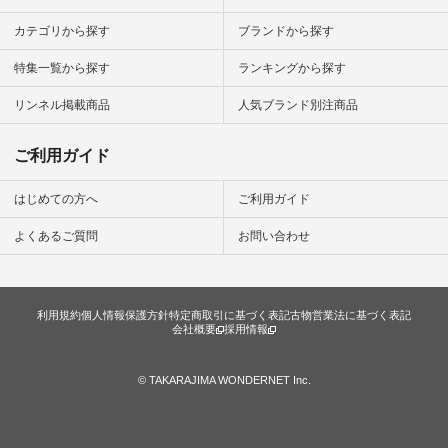
シンプルラ
ンプルコー
カテゴリから探す
ブランドから探す
女子 #夏コ
夏コーデ #
特集一覧から探す
ランキングから探す
#コーデ #
ネン
ficial.
リンネル掲載商品
人気ブランド別注商品
ご利用ガイド
はじめての方へ
ご利用ガイド
よくあるご質問
お問い合わせ
利用規約
個人情報保護方針
特定商取引に基づく表記
古物営業法に基づく表記
会社概要
採用情報
© TAKARAJIMA WONDERNET Inc.