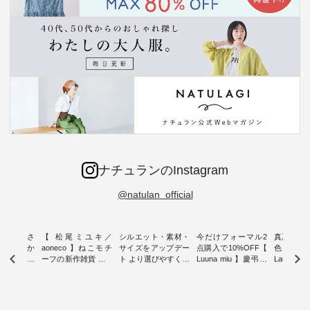
ナチュランのInstagram
@natulan_official
新着をおさ
【 松尾ミユキ／
シルエット・素材・
今だけフォーマル2
真夏から
チュランか
aoneco 】ねこモチ
サイズをアップデー
点購入で10%OFF【
色チェック
したアイテ
ーフの新作雑貨 ・ 8
ト より選びやすく【
Luuna miu 】慶弔両
Laulu
タッフが気
月8日の「世界猫の
D*g*y 】別注リブデ
用ノーカラージャケ
ェックギ
のをピック
日」を前に、 愛らし
ニムワンピース ・
ット ・ 身に纏うだ
ート ・ ゆったりと
s
いネコモチーフのア
心地よく着られるデ
けでほっとする着心
した着心
s NEW
イテムを特集。 ナチ
イリーウェアが人気
地を大切にした フォ
日常着を