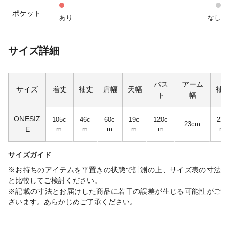
ポケット
あり
なし
サイズ詳細
バス
アーム
サイズ
着丈
袖丈
肩幅
天幅
袖
ト
幅
ONESIZ
105c
46c
60c
19c
120c
22c
23cm
E
m
m
m
m
m
m
サイズガイド
※お持ちのアイテムを平置きの状態で計測の上、サイズ表の寸法
と比較してご検討ください。
※記載の寸法とお届けした商品に若干の誤差が生じる可能性がご
ざいます。あらかじめご了承ください。