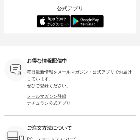
紹介しま
まで、 暑い夏にぴっ
を考え、 丈感やシル
い涼やかさと、 秋を
印象的。 
公式アプリ
たりの新作です。 モ
エット、着心地まで
先取りできる落ち着
装いに、 
-- 松尾ミユキ
デル身長：168cm --
丁寧に設計。 特別な
いた色合いを兼ね備
華やぎを
------------
-------------------------
日を心地よく過ごせ
えたアイテムを、 詳
る一枚です。 
-- &yarn --------------
る一着に仕上げまし
しくご紹介します。
身長：164cm ---
バッグ
--------------- ■ピン
た。 モデル身長：
モデル身長：164cm
-------------
（税込） ・
タックワンピース
164cm ----------------
-------------------------
HEAVENLY -
・Leo ・
¥12,900（税込） ・
------------- Luuna
---- Lintu Laulu -------
-------------
ella [ 注文
ホワイト ・スモーク
miu --------------------
---------------------- ■
ェックシ
-263B-
ブルー ・ネイビー [
--------- ■【慶弔両
タータンチェックギ
フリルネ
注文番号：MTO-
用】ノーカラーフォ
ャザースカート
ーバー ¥1
ットヘアク
263W-29752 ] -------
ーマルジャケット
¥9,900（税込） ・レ
込） ・ホ
お得な情報配信中
,320（税
---------------------- ▶️
¥16,500（税込） [
ッド系 ・グリーン系
ラック 
settes ・
お買い物は写真のタ
注文番号：KOA-
[ 注文番号：MTO-
・オフ [
毎日最新情報をメールマガジン・
公式アプリでお届け
Chloe [ 注
グをタップ またはプ
262O-31095 ] ■【慶
263S-27183 ] --------
DLW-263T-3
EMW-
ロフィール
弔両用】大切な日の
--------------------- ▶️
-------------
しています。
] ■松尾
（@natulan_official）
ボタンフレアワンピ
お買い物は写真のタ
-- ▶️ お買い物は写真
ぜひご登録ください。
キャットハ
からどうぞ 「ナチュ
ース ¥18,700（税
グをタップ またはプ
のタグをタ
マグ ¥
ラン」で 注文番号や
込） [ 注文番号：
ロフィール
はプロ
メールマガジン登録
（税込） ・
商品名を検索してみ
KOA-252W-22368 ]
（@natulan_official）
（@natulan
ナチュラン公式アプリ
Noisettes
てくださいね。
■【慶弔両用】大切
からどうぞ 「ナチュ
からどうぞ 「ナ
・Chloe [
#lifewear #fashion
な日のボウタイAラ
ラン」で 注文番号や
ラン」で 
：EMW-
#natulan #今日のコ
インワンピース
商品名を検索してみ
商品名を
------
ーデ #コーディネー
¥18,700（税込） [
てくださいね。
てくだ
--------
ト #ファッション #
注文番号：KOA-
#lifewear #fashion
#lifewear
ご注文方法について
-----------
ナチュラル #日々の
252W-22369 ] -------
#natulan #今日のコ
#natula
がま口
暮らし #暮らしを楽
---------------------- ▶️
ーデ #コーディネー
ーデ #コ
ォレット
しむ #シンプルライ
お買い物は写真のタ
ト #ファッション #
ト #ファ
PC、スマートフォンにて