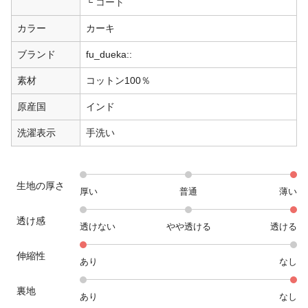
コート
カラー
カーキ
ブランド
fu_dueka::
素材
コットン100％
原産国
インド
洗濯表示
手洗い
生地の厚さ
厚い
普通
薄い
透け感
透けない
やや透ける
透ける
伸縮性
あり
なし
裏地
あり
なし