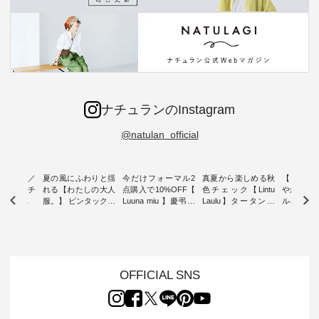
ナチュランのInstagram
@natulan_official
ミユキ／
夏の風にふわりと揺
今だけフォーマル2
真夏から楽しめる秋
【 HEAV
 】ねこモチ
れる【わたしの大人
点購入で10%OFF【
色チェック【Lintu
やかに華
雑貨 ・ 8
服。】 ピンタックワ
Luuna miu 】慶弔両
Laulu】タータンチ
ルネック
「世界猫の
ンピース ・ 軽やか
用ノーカラージャケ
ェックギャザースカ
ー ・ 天然素材を生
、 愛らし
なワンピーススタイ
ット ・ 身に纏うだ
ート ・ ゆったりと
かしたナ
チーフのア
ルを楽しめるのは、
けでほっとする着心
した着心地の大人の
タイル
。 ナチ
夏のおしゃれの醍醐
地を大切にした フォ
日常着を提案する、
「HEAV
も人気の
味。 今回ご紹介する
ーマル服のオリジナ
ナチュランオリジナ
ら、 新作
（松尾ミユ
のは 袖を通すだけで
ルブランド「 Luuna
ルブランド「 Lintu
ーが届きま
OFFICIAL SNS
」と
ちょっとひんやり、
miu 」から、 新たに
Laulu 」から、 季節
んのり透
co」から、
見た目にも涼し気な
フォーマルジャケッ
をまたいで穿けるチ
涼やかな生
るだけで気
ワンピース。 日常か
トが仲間入り。 ワン
ェックスカートが新
んわりと
 バッグや
ら夏休みのお出かけ
ピースとのバランス
登場。 真夏にうれし
をあしら