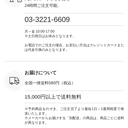
0（税込） ・
フ #シンプルコーデ
グをタップ またはプ
ナチュラル #日々の
ナチュラル
24時間ご注文可能。
 ・ブルー
#大人女子 #ワンピ
ロフィール
暮らし #暮らしを楽
暮らし #
・ミモザイ
ース #ピンタック #
（@natulan_official）
しむ #シンプルライ
しむ #シ
シルエット
涼やか素材 #夏ワン
からどうぞ 「ナチュ
フ #シンプルコーデ
フ #シン
03-3221-6609
 注文番号：
ピ #夏コーデ
ラン」で 注文番号や
#大人女子 #スカー
#大人女子 
-31607 ]
#andyarn #アンドヤ
商品名を検索してみ
ト #フレアスカート
シャツコー
ミニウォレ
ーン #オリジナルブ
てくださいね。
#チェック柄 #ター
ルシャツ 
月～金 10:00-17:00
790（税込）
ランド #natulan #ナ
#lifewear #fashion
タンチェック #秋色
シャツ #
※土日祝日はお休みとなります。
号：NCO-
チュラン
#natulan #今日のコ
#夏コーデ #Lintu
ャツコーデ
] ■ラテ
#natulan_official.
ーデ #コーディネー
Laulu #リントゥラウ
デ #HEAV
お電話でのご注文の場合、お支払い方法はクレジットカードまた
トート
ト #ファッション #
ル #オリジナルブラ
ブンリー #natulan #
は代金引換のみとなります。
0（税込） [
ナチュラル #日々の
ンド #natulan #ナチ
ナチ
：NCO-
暮らし #暮らしを楽
ュラン
#natulan_of
] ■キー
しむ #シンプルライ
#natulan_official.
,970（税
フ #シンプルコーデ
注文番号：
#大人女子 #フォー
お届けについて
00150 ] -
マル #ブラックフォ
------------
ーマル #ジャケット
全国一律送料580円（税込）
#ワンピース #冠婚
タップ ま
葬祭 #Luunamiu #ル
フィール
ウナミウ #オリジナ
15,000円以上で送料無料
_official）
ルブランド #natulan
チュ
#ナチュラン
注文番号や
#natulan_official.
※予約商品をのぞき、ご注文完了より最短1日～1週間程度で発
検索してみ
送いたします。
さいね。
※メーカーからお届けする「別配送」の商品は、商品ごとに送料
 #fashion
が異なります。
n #今日のコ