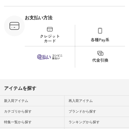
ーディネー
ッション #
 #日々の
暮らしを楽
お支払い方法
ンプルライ
プルコーデ
#猫 #猫グ
界猫の日 #
財布 #ポー
カップ #猫
松尾ミユキ
o #アオネコ
n #ナチュラ
official.
アイテムを探す
新入荷アイテム
再入荷アイテム
カテゴリから探す
ブランドから探す
特集一覧から探す
ランキングから探す