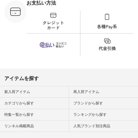
ルなイメージでした
お支払い方法
が、 きれいめにもマ
ッチするという意外
な一面を発見できま
した！ 腰周りが気に
なってスカートをは
くことが多いのです
が、 これなら自然に
体型もカバーしてく
れるので スカート派
の方にもおすすめし
たい一本です。 -----
------------------------
▶️商品詳細やお買い
物は写真のタグをタ
ップ またはプロフィ
アイテムを探す
ール
（@natulan_official）
から 「ナチュラン」
新入荷アイテム
再入荷アイテム
のサイトにアクセス
して 注文番号や商品
カテゴリから探す
ブランドから探す
名を検索してみてく
ださいね。 #lifewear
特集一覧から探す
ランキングから探す
#fashion #natulan #
今日のコーデ #コー
ディネート #ファッ
リンネル掲載商品
人気ブランド別注商品
ション #ナチュラル
#ナチュラン #日々