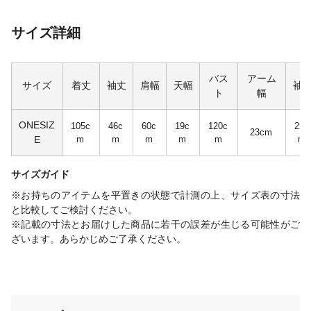
サイズ詳細
バス
アーム
サイズ
着丈
袖丈
肩幅
天幅
袖
ト
幅
ONESIZ
105c
46c
60c
19c
120c
22c
23cm
E
m
m
m
m
m
m
サイズガイド
※お持ちのアイテムを平置きの状態で計測の上、サイズ表の寸法
と比較してご検討ください。
※記載の寸法とお届けした商品に若干の誤差が生じる可能性がご
ざいます。あらかじめご了承ください。