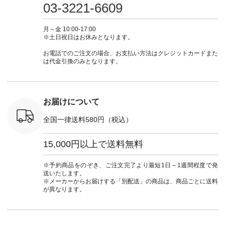
 #パンツ
（@natulan_official）
フ #シンプルコーデ
嬉しいです。 暑い夏
31965 ] ---------------
03-3221-6609
カーゴパン
からどうぞ 「ナチュ
#大人女子 #シャツ #
もこれだったら涼し
-------------- ▶️
ゴパンツコ
ラン」で 注文番号や
シャツコーデ #フリ
く過ごせますね♪ ピ
い物は写
夏コーデ
商品名を検索してみ
ルシャツ #チェック
ンク×ピンクの組み
タップ ま
月～金 10:00-17:00
 #アンプル
てくださいね。
シャツ #チェックシ
合わせにしたかった
ィ
※土日祝日はお休みとなります。
n #ナチュラ
#lifewear #fashion
ャツコーデ #夏コー
ので、 ピンクのボー
（@natulan
official.
#natulan #今日のコ
デ #HEAVENLY #ヘ
ダーをシアーブラウ
からどうぞ 「ナ
お電話でのご注文の場合、お支払い方法はクレジットカードまた
ーデ #コーディネー
ブンリー #natulan #
スのインナーに合わ
ラン」で 
は代金引換のみとなります。
ト #ファッション #
ナチュラン
せてみました。 -----
商品名を
ナチュラル #日々の
#natulan_official.
------------------------
てくだ
暮らし #暮らしを楽
②スタッフ：sk / 身
#lifewear
しむ #シンプルライ
長150cm ▼スタッフ
#natula
フ #シンプルコーデ
コメント ウエストが
ーデ #コ
お届けについて
#大人女子 #ブラウ
ゴムでしっかりと留
ト #ファ
ス #パンツ #コット
まっているので、 安
ナチュラル
全国一律送料580円（税込）
ンリネン #パマナク
心してはくことがで
暮らし #
ロス #パマナ織り #
きます♪ ボトムスが
しむ #シ
セットアップ #涼コ
ちょっと暗い色味な
フ #シン
15,000円以上で送料無料
ーデ #夏コーデ #so
のでトップスは明る
#大人女子
#エスオー #natulan
い色を。 シンプルに
ットコーデ
#ナチュラン
なりすぎないよう
ーコーデ 
※予約商品をのぞき、ご注文完了より最短1日～1週間程度で発
#natulan_official.
に、 ビスチェを重ね
ト #サロ
送いたします。
てトレンド感をプラ
ツ #ボー
※メーカーからお届けする「別配送」の商品は、商品ごとに送料
スしました。 --------
#夏コーデ #
が異なります。
--------------------- ③
#アン
スタッフ：uruma /
#natula
身長160cm ▼スタッ
ン #natulan_
フコメント カジュア