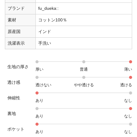
ブランド
fu_dueka::
素材
コットン100％
原産国
インド
洗濯表示
手洗い
生地の厚さ
厚い
普通
薄い
透け感
透けない
やや透ける
透ける
伸縮性
あり
なし
裏地
あり
なし
ポケット
あり
なし