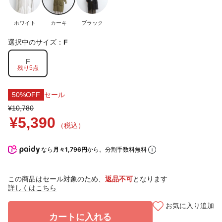
ホワイト
カーキ
ブラック
選択中のサイズ：
F
F
残り5点
50%OFF
セール
¥10,780
¥5,390
（税込）
なら
月々1,796円
から。分割手数料無料
この商品はセール対象のため、
返品不可
となります
詳しくはこちら
お気に入り追加
カートに入れる