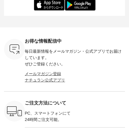
テムです。
わりで、 汗ばむ季節
る一枚です。 モデル
考にしてみてくださ
チュラル
：165cm
にも心地よく、 単品
身長：164cm --------
いね。 ＝＝＝＝＝＝
のサロペッ
------------
でもセットアップで
---------------------
＝＝＝＝＝
ルー・ピ
-----------
も楽しめる2つのア
HEAVENLY -----------
8/10（月）AM9:59ま
ックのプ
----- ■ボ
イテムです。 --------
------------------ ■チ
で🎫 ＼涼しいリネン
を組み合わ
ゴイージー
--------------------- so
ェックシャーリング
服ウィーク開催中⏰
6セット
1,550（税
-------------------------
フリルネックプルオ
／ 対象のリネン
す。 販売は8月10日
ーキ ・ブ
---- ■コットンリネ
ーバー ¥12,650（税
100％アイテムを合
までの期
ベージュ [
ンパナマクロス
込） ・ホワイト×ブ
計5,000円以上ご購
す。 ぜひ
お得な情報配信中
：UNL-
2wayTラインブラウ
ラック ・ネイビー
入いただくと 使える
覧ください。 
------
ス ¥7,590（税込）
・オフ [ 注文番号：
【送料無料】クーポ
身長：160c
毎日最新情報をメールマガジン・
公式アプリでお届け
-------- ▶️
・グレー ・タータン
DLW-263T-30714 ] --
ンをプレゼント中◎
-------------
は写真のタ
チェック ・ナチュラ
-------------------------
＝＝＝＝＝＝＝＝＝
---- &yarn 
しています。
 またはプ
ル ・チャコール [ 注
-- ▶️ お買い物は写真
＝＝ ▼今週の「スタ
---------------
ぜひご登録ください。
ィール
文番号：CSO-263T-
のタグをタップ また
ッフコーディネー
わず決ま
_official）
31348 ] ■コットンリ
はプロフィール
ト」着用アイテム ■
ーT×サロ
メールマガジン登録
チュ
ネンパナマクロス
（@natulan_official）
もっと選べるリネン
ト ¥19,
ナチュラン公式アプリ
注文番号や
イージーテーパード
からどうぞ 「ナチュ
のよくばりパンツ
＜8月10日 
検索してみ
パンツ ¥7,590（税
ラン」で 注文番号や
¥9,900（税込） ・モ
で上記【1
さいね。
込） ・グレー ・タ
商品名を検索してみ
モ ・コーヒー ・ク
タイムセ
 #fashion
ータンチェック ・ナ
てくださいね。
ロマメ [ 注文番号：
・ブルー
n #今日のコ
チュラル ・チャコー
#lifewear #fashion
IIR-262P-29223 ] ----
ル ・ピン
ご注文方法について
ーディネー
ル [ 注文番号：
#natulan #今日のコ
-------------------------
ラル ・ブ
ッション #
CSO-263P-31349 ] -
ーデ #コーディネー
①スタッフ：koishi /
チュラル 
 #日々の
-------------------------
ト #ファッション #
身長155cm ▼スタッ
ブラック 
PC、スマートフォンにて
暮らしを楽
--- ▶️ お買い物は写
ナチュラル #日々の
フコメント 上ほどよ
ブラック 
24時間ご注文可能。
ンプルライ
真のタグをタップ ま
暮らし #暮らしを楽
い厚みのリネンで軽
×ブラック
プルコーデ
たはプロフィール
しむ #シンプルライ
いのに透けないのは
号：MTO