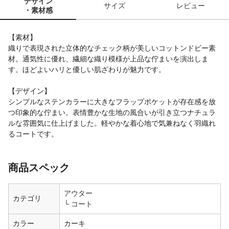
デザイン
サイズ
レビュー
・素材感
【素材】
織りで表現された立体的なチェック柄が美しいコットンドビー素
材。通気性に優れ、繊細な織り模様が上品な佇まいを演出しま
す。ほどよいハリと優しい肌ざわりが魅力です。
【デザイン】
シンプルなステンカラーに大きなフラップポケットが存在感を放
つ印象的な佇まい。表情豊かな生地の風合いが引き立つナチュラ
ルな雰囲気に仕上げました。軽やかな着心地で気兼ねなく羽織れ
るコートです。
商品スペック
アウター
カテゴリ
コート
カラー
カーキ