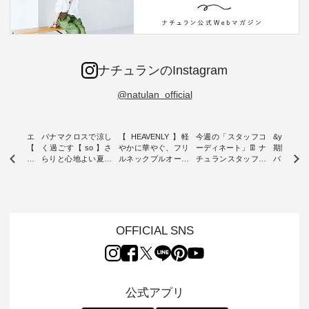
ナチュランのInstagram
@natulan_official
ーブシルエ
パナマクロスで涼し
【 HEAVENLY 】軽
今週の「スタッフコ
&yarn 9th
効いた【
く過ごす【 so 】さ
やかに華やぐ、フリ
ーディネート」👖 ナ
期間限定 
 】ボールカ
らりと心地よい夏コ
ルネックプルオーバ
チュランスタッフの
バー×サ
ジーパンツ
ーデ ・ 毎日の“とっ
ー ・ 天然素材を生
リアルなコーディネ
ット ・ ナチュラン
ても”になれる、 ス
かしたナチュラルス
ートをご紹介します
オリジナ
ルな服を提
タンダードな服を提
タイルで人気の
♪ 今回は、8/1に再入
「&yarn
NPLE 」
案する「so（エスオ
「HEAVENLY」か
荷し、 すでに残りわ
げさまで
やかなはき
ー）」。 今回は、独
ら、 新作プルオーバ
ずかとなっている大
えました。 「サ
れいなシル
特の凹凸と軽やかな
ーが届きました。 ほ
人気の ナチュラン
ットを着
OFFICIAL SNS
両立した、
風合いを持つ パナマ
んのり透け感のある
15周年記念アイテム
れど、 合
ーゴイージ
織で仕立てた、
涼やかな生地に、 ふ
「もっと選べるリネ
ナーが難
のご紹介。
2wayブラウスとイ
んわりとしたフリル
ンのよくばりパン
うお客様
るコットン
ージーテーパードパ
をあしらった襟元が
ツ」 をスタッフが着
えして、 
体的なフォ
ンツをご紹介しま
印象的。 シンプルな
用してみました🌿 身
ンサロペ
公式アプリ
、 カジュ
す。 コットンリネン
装いに、 さりげない
長ごとのサイズ感や
ダープル
らも大人ら
のさらりとした肌ざ
華やぎを添えてくれ
着用感など、 ぜひ参
セットでご