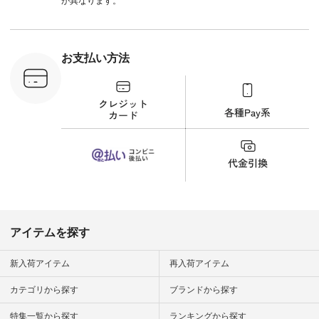
が異なります。
n #今日のコ
ーディネー
ッション #
 #日々の
暮らしを楽
お支払い方法
ンプルライ
プルコーデ
#猫 #猫グ
界猫の日 #
財布 #ポー
カップ #猫
松尾ミユキ
o #アオネコ
n #ナチュラ
official.
アイテムを探す
新入荷アイテム
再入荷アイテム
カテゴリから探す
ブランドから探す
特集一覧から探す
ランキングから探す