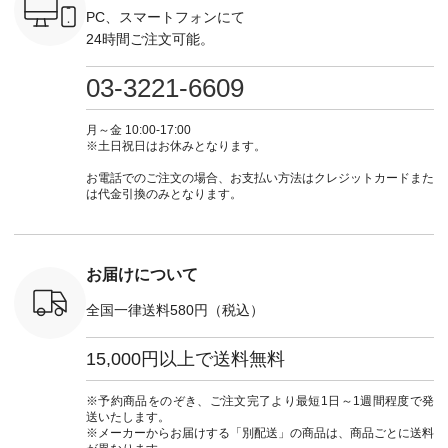
ォレット
しむ #シンプルライ
お買い物は写真のタ
ト #ファッション #
ト #ファ
PC、スマートフォンにて
0（税込） ・
フ #シンプルコーデ
グをタップ またはプ
ナチュラル #日々の
ナチュラル
24時間ご注文可能。
 ・ブルー
#大人女子 #ワンピ
ロフィール
暮らし #暮らしを楽
暮らし #
・ミモザイ
ース #ピンタック #
（@natulan_official）
しむ #シンプルライ
しむ #シ
シルエット
涼やか素材 #夏ワン
からどうぞ 「ナチュ
フ #シンプルコーデ
フ #シン
03-3221-6609
 注文番号：
ピ #夏コーデ
ラン」で 注文番号や
#大人女子 #スカー
#大人女子 
-31607 ]
#andyarn #アンドヤ
商品名を検索してみ
ト #フレアスカート
シャツコー
ミニウォレ
ーン #オリジナルブ
てくださいね。
#チェック柄 #ター
ルシャツ 
月～金 10:00-17:00
790（税込）
ランド #natulan #ナ
#lifewear #fashion
タンチェック #秋色
シャツ #
※土日祝日はお休みとなります。
号：NCO-
チュラン
#natulan #今日のコ
#夏コーデ #Lintu
ャツコーデ
] ■ラテ
#natulan_official.
ーデ #コーディネー
Laulu #リントゥラウ
デ #HEAV
お電話でのご注文の場合、お支払い方法はクレジットカードまた
トート
ト #ファッション #
ル #オリジナルブラ
ブンリー #natulan #
は代金引換のみとなります。
0（税込） [
ナチュラル #日々の
ンド #natulan #ナチ
ナチ
：NCO-
暮らし #暮らしを楽
ュラン
#natulan_of
] ■キー
しむ #シンプルライ
#natulan_official.
,970（税
フ #シンプルコーデ
注文番号：
#大人女子 #フォー
お届けについて
00150 ] -
マル #ブラックフォ
------------
ーマル #ジャケット
全国一律送料580円（税込）
#ワンピース #冠婚
タップ ま
葬祭 #Luunamiu #ル
フィール
ウナミウ #オリジナ
15,000円以上で送料無料
_official）
ルブランド #natulan
チュ
#ナチュラン
注文番号や
#natulan_official.
※予約商品をのぞき、ご注文完了より最短1日～1週間程度で発
検索してみ
送いたします。
さいね。
※メーカーからお届けする「別配送」の商品は、商品ごとに送料
 #fashion