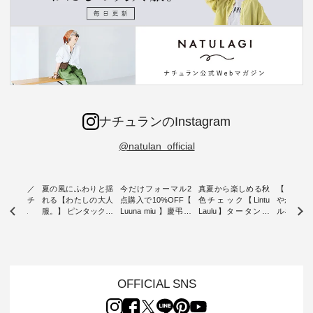
ナチュランのInstagram
@natulan_official
ミユキ／
夏の風にふわりと揺
今だけフォーマル2
真夏から楽しめる秋
【 HEAV
 】ねこモチ
れる【わたしの大人
点購入で10%OFF【
色チェック【Lintu
やかに華
雑貨 ・ 8
服。】 ピンタックワ
Luuna miu 】慶弔両
Laulu】タータンチ
ルネック
「世界猫の
ンピース ・ 軽やか
用ノーカラージャケ
ェックギャザースカ
ー ・ 天然素材を生
、 愛らし
なワンピーススタイ
ット ・ 身に纏うだ
ート ・ ゆったりと
かしたナ
チーフのア
ルを楽しめるのは、
けでほっとする着心
した着心地の大人の
タイル
。 ナチ
夏のおしゃれの醍醐
地を大切にした フォ
日常着を提案する、
「HEAV
も人気の
味。 今回ご紹介する
ーマル服のオリジナ
ナチュランオリジナ
ら、 新作
（松尾ミユ
のは 袖を通すだけで
ルブランド「 Luuna
ルブランド「 Lintu
ーが届きま
OFFICIAL SNS
」と
ちょっとひんやり、
miu 」から、 新たに
Laulu 」から、 季節
んのり透
co」から、
見た目にも涼し気な
フォーマルジャケッ
をまたいで穿けるチ
涼やかな生
るだけで気
ワンピース。 日常か
トが仲間入り。 ワン
ェックスカートが新
んわりと