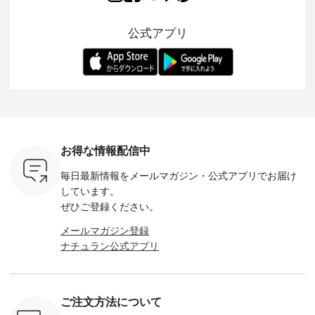
 バッグや
ら夏休みのお出かけ
ピースとのバランス
登場。 真夏にうれし
をあしら
紹介しま
まで、 暑い夏にぴっ
を考え、 丈感やシル
い涼やかさと、 秋を
印象的。 
公式アプリ
たりの新作です。 モ
エット、着心地まで
先取りできる落ち着
装いに、 
-- 松尾ミユキ
デル身長：168cm --
丁寧に設計。 特別な
いた色合いを兼ね備
華やぎを
------------
-------------------------
日を心地よく過ごせ
えたアイテムを、 詳
る一枚です。 
-- &yarn --------------
る一着に仕上げまし
しくご紹介します。
身長：164cm ---
バッグ
--------------- ■ピン
た。 モデル身長：
モデル身長：164cm
-------------
（税込） ・
タックワンピース
164cm ----------------
-------------------------
HEAVENLY -
・Leo ・
¥12,900（税込） ・
------------- Luuna
---- Lintu Laulu -------
-------------
ella [ 注文
ホワイト ・スモーク
miu --------------------
---------------------- ■
ェックシ
-263B-
ブルー ・ネイビー [
--------- ■【慶弔両
タータンチェックギ
フリルネ
注文番号：MTO-
用】ノーカラーフォ
ャザースカート
ーバー ¥1
ットヘアク
263W-29752 ] -------
ーマルジャケット
¥9,900（税込） ・レ
込） ・ホ
お得な情報配信中
,320（税
---------------------- ▶️
¥16,500（税込） [
ッド系 ・グリーン系
ラック 
settes ・
お買い物は写真のタ
注文番号：KOA-
[ 注文番号：MTO-
・オフ [
毎日最新情報をメールマガジン・
公式アプリでお届け
Chloe [ 注
グをタップ またはプ
262O-31095 ] ■【慶
263S-27183 ] --------
DLW-263T-3
EMW-
ロフィール
弔両用】大切な日の
--------------------- ▶️
-------------
しています。
] ■松尾
（@natulan_official）
ボタンフレアワンピ
お買い物は写真のタ
-- ▶️ お買い物は写真
ぜひご登録ください。
キャットハ
からどうぞ 「ナチュ
ース ¥18,700（税
グをタップ またはプ
のタグをタ
マグ ¥
ラン」で 注文番号や
込） [ 注文番号：
ロフィール
はプロ
メールマガジン登録
（税込） ・
商品名を検索してみ
KOA-252W-22368 ]
（@natulan_official）
（@natulan
ナチュラン公式アプリ
Noisettes
てくださいね。
■【慶弔両用】大切
からどうぞ 「ナチュ
からどうぞ 「ナ
・Chloe [
#lifewear #fashion
な日のボウタイAラ
ラン」で 注文番号や
ラン」で 
：EMW-
#natulan #今日のコ
インワンピース
商品名を検索してみ
商品名を
------
ーデ #コーディネー
¥18,700（税込） [
てくださいね。
てくだ
--------
ト #ファッション #
注文番号：KOA-
#lifewear #fashion
#lifewear
ご注文方法について
-----------
ナチュラル #日々の
252W-22369 ] -------
#natulan #今日のコ
#natula
がま口
暮らし #暮らしを楽
---------------------- ▶️
ーデ #コーディネー
ーデ #コ