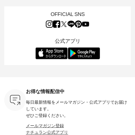
NPLE 」
案する「so（エスオ
「HEAVENLY」か
荷し、 すでに残りわ
げさまで
やかなはき
ー）」。 今回は、独
ら、 新作プルオーバ
ずかとなっている大
えました。 「サ
れいなシル
特の凹凸と軽やかな
ーが届きました。 ほ
人気の ナチュラン
ットを着
OFFICIAL SNS
両立した、
風合いを持つ パナマ
んのり透け感のある
15周年記念アイテム
れど、 合
ーゴイージ
織で仕立てた、
涼やかな生地に、 ふ
「もっと選べるリネ
ナーが難
のご紹介。
2wayブラウスとイ
んわりとしたフリル
ンのよくばりパン
うお客様
るコットン
ージーテーパードパ
をあしらった襟元が
ツ」 をスタッフが着
えして、 
体的なフォ
ンツをご紹介しま
印象的。 シンプルな
用してみました🌿 身
ンサロペ
公式アプリ
、 カジュ
す。 コットンリネン
装いに、 さりげない
長ごとのサイズ感や
ダープル
らも大人ら
のさらりとした肌ざ
華やぎを添えてくれ
着用感など、 ぜひ参
セットでご
テムです。
わりで、 汗ばむ季節
る一枚です。 モデル
考にしてみてくださ
チュラル
：165cm
にも心地よく、 単品
身長：164cm --------
いね。 ＝＝＝＝＝＝
のサロペッ
------------
でもセットアップで
---------------------
＝＝＝＝＝
ルー・ピ
-----------
も楽しめる2つのア
HEAVENLY -----------
8/10（月）AM9:59ま
ックのプ
----- ■ボ
イテムです。 --------
------------------ ■チ
で🎫 ＼涼しいリネン
を組み合わ
ゴイージー
--------------------- so
ェックシャーリング
服ウィーク開催中⏰
6セット
1,550（税
-------------------------
フリルネックプルオ
／ 対象のリネン
す。 販売は8月10日
ーキ ・ブ
---- ■コットンリネ
ーバー ¥12,650（税
100％アイテムを合
までの期
ベージュ [
ンパナマクロス
込） ・ホワイト×ブ
計5,000円以上ご購
す。 ぜひ
お得な情報配信中
：UNL-
2wayTラインブラウ
ラック ・ネイビー
入いただくと 使える
覧ください。 
------
ス ¥7,590（税込）
・オフ [ 注文番号：
【送料無料】クーポ
身長：160c
毎日最新情報をメールマガジン・
公式アプリでお届け
-------- ▶️
・グレー ・タータン
DLW-263T-30714 ] --
ンをプレゼント中◎
-------------
は写真のタ
チェック ・ナチュラ
-------------------------
＝＝＝＝＝＝＝＝＝
---- &yarn 
しています。
 またはプ
ル ・チャコール [ 注
-- ▶️ お買い物は写真
＝＝ ▼今週の「スタ
---------------
ぜひご登録ください。
ィール
文番号：CSO-263T-
のタグをタップ また
ッフコーディネー
わず決ま
_official）
31348 ] ■コットンリ
はプロフィール
ト」着用アイテム ■
ーT×サロ
メールマガジン登録
チュ
ネンパナマクロス
（@natulan_official）
もっと選べるリネン
ト ¥19,
ナチュラン公式アプリ
注文番号や
イージーテーパード
からどうぞ 「ナチュ
のよくばりパンツ
＜8月10日 