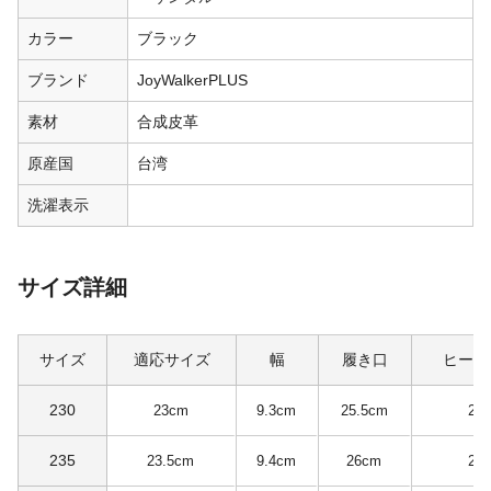
カラー
ブラック
ブランド
JoyWalkerPLUS
素材
合成皮革
原産国
台湾
洗濯表示
サイズ詳細
サイズ
適応サイズ
幅
履き口
ヒール
230
23cm
9.3cm
25.5cm
2.
235
23.5cm
9.4cm
26cm
2.