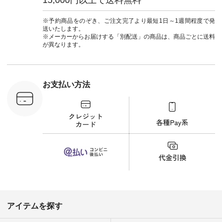
ーデ #夏コーデ #so
のでトップスは明る
#大人女子
#エスオー #natulan
い色を。 シンプルに
ットコーデ
#ナチュラン
なりすぎないよう
ーコーデ 
※予約商品をのぞき、ご注文完了より最短1日～1週間程度で発
#natulan_official.
に、 ビスチェを重ね
ト #サロ
送いたします。
てトレンド感をプラ
ツ #ボー
※メーカーからお届けする「別配送」の商品は、商品ごとに送料
スしました。 --------
#夏コーデ #
が異なります。
--------------------- ③
#アン
スタッフ：uruma /
#natula
身長160cm ▼スタッ
ン #natulan_
フコメント カジュア
ルなイメージでした
お支払い方法
が、 きれいめにもマ
ッチするという意外
な一面を発見できま
した！ 腰周りが気に
なってスカートをは
くことが多いのです
が、 これなら自然に
体型もカバーしてく
れるので スカート派
の方にもおすすめし
たい一本です。 -----
------------------------
▶️商品詳細やお買い
物は写真のタグをタ
ップ またはプロフィ
アイテムを探す
ール
（@natulan_official）