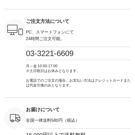
検索してみ
パンツ ¥7,590（税
ラン」で 注文番号や
¥9,900（税込） ・モ
で上記【1
さいね。
込） ・グレー ・タ
商品名を検索してみ
モ ・コーヒー ・ク
タイムセ
 #fashion
ータンチェック ・ナ
てくださいね。
ロマメ [ 注文番号：
・ブルー
n #今日のコ
チュラル ・チャコー
#lifewear #fashion
IIR-262P-29223 ] ----
ル ・ピン
ご注文方法について
ーディネー
ル [ 注文番号：
#natulan #今日のコ
-------------------------
ラル ・ブ
ッション #
CSO-263P-31349 ] -
ーデ #コーディネー
①スタッフ：koishi /
チュラル 
 #日々の
-------------------------
ト #ファッション #
身長155cm ▼スタッ
ブラック 
PC、スマートフォンにて
暮らしを楽
--- ▶️ お買い物は写
ナチュラル #日々の
フコメント 上ほどよ
ブラック 
24時間ご注文可能。
ンプルライ
真のタグをタップ ま
暮らし #暮らしを楽
い厚みのリネンで軽
×ブラック
プルコーデ
たはプロフィール
しむ #シンプルライ
いのに透けないのは
号：MTO
 #パンツ
（@natulan_official）
フ #シンプルコーデ
嬉しいです。 暑い夏
31965 ] ---------------
03-3221-6609
カーゴパン
からどうぞ 「ナチュ
#大人女子 #シャツ #
もこれだったら涼し
-------------- ▶️
ゴパンツコ
ラン」で 注文番号や
シャツコーデ #フリ
く過ごせますね♪ ピ
い物は写
夏コーデ
商品名を検索してみ
ルシャツ #チェック
ンク×ピンクの組み
タップ ま
月～金 10:00-17:00
 #アンプル
てくださいね。
シャツ #チェックシ
合わせにしたかった
ィ
※土日祝日はお休みとなります。
n #ナチュラ
#lifewear #fashion
ャツコーデ #夏コー
ので、 ピンクのボー
（@natulan
official.
#natulan #今日のコ
デ #HEAVENLY #ヘ
ダーをシアーブラウ
からどうぞ 「ナ
お電話でのご注文の場合、お支払い方法はクレジットカードまた
ーデ #コーディネー
ブンリー #natulan #
スのインナーに合わ
ラン」で 
は代金引換のみとなります。
ト #ファッション #
ナチュラン
せてみました。 -----
商品名を
ナチュラル #日々の
#natulan_official.
------------------------
てくだ
暮らし #暮らしを楽
②スタッフ：sk / 身
#lifewear
しむ #シンプルライ
長150cm ▼スタッフ
#natula
フ #シンプルコーデ
コメント ウエストが
ーデ #コ
お届けについて
#大人女子 #ブラウ
ゴムでしっかりと留
ト #ファ
ス #パンツ #コット
まっているので、 安
ナチュラル
全国一律送料580円（税込）
ンリネン #パマナク
心してはくことがで
暮らし #
ロス #パマナ織り #
きます♪ ボトムスが
しむ #シ
セットアップ #涼コ
ちょっと暗い色味な
フ #シン
15,000円以上で送料無料