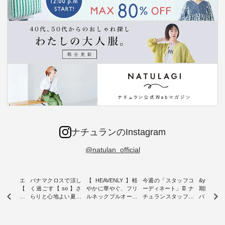
ナチュランのInstagram
@natulan_official
ーブシルエ
パナマクロスで涼し
【 HEAVENLY 】軽
今週の「スタッフコ
&yarn 9th
効いた【
く過ごす【 so 】さ
やかに華やぐ、フリ
ーディネート」👖 ナ
期間限定 
 】ボールカ
らりと心地よい夏コ
ルネックプルオーバ
チュランスタッフの
バー×サ
ジーパンツ
ーデ ・ 毎日の“とっ
ー ・ 天然素材を生
リアルなコーディネ
ット ・ ナチュラン
ても”になれる、 ス
かしたナチュラルス
ートをご紹介します
オリジナ
ルな服を提
タンダードな服を提
タイルで人気の
♪ 今回は、8/1に再入
「&yarn