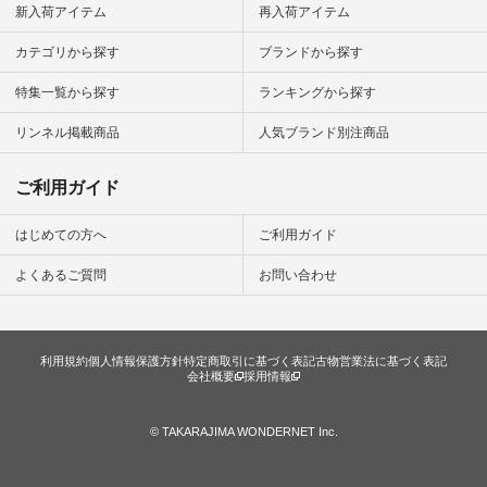
から 「ナチュラン」
新入荷アイテム
再入荷アイテム
のサイトにアクセス
して 注文番号や商品
カテゴリから探す
ブランドから探す
名を検索してみてく
ださいね。 #lifewear
特集一覧から探す
ランキングから探す
#fashion #natulan #
今日のコーデ #コー
ディネート #ファッ
リンネル掲載商品
人気ブランド別注商品
ション #ナチュラル
#ナチュラン #日々
の暮らし #暮らしを
ご利用ガイド
楽しむ #シンプルラ
イフ #シンプルコー
デ #大人女子 #スタ
はじめての方へ
ご利用ガイド
ッフ着用 #大人カジ
ュアル
よくあるご質問
お問い合わせ
#natulan_official.
利用規約
個人情報保護方針
特定商取引に基づく表記
古物営業法に基づく表記
会社概要
採用情報
© TAKARAJIMA WONDERNET Inc.