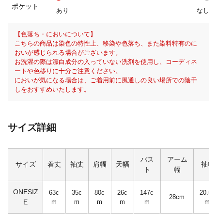
ポケット
あり
なし
【色落ち・においについて】
こちらの商品は染色の特性上、移染や色落ち、また染料特有のに
おいが感じられる場合がございます。
お洗濯の際は漂白成分の入っていない洗剤を使用し、コーディネ
ートや色移りに十分ご注意ください。
においが気になる場合は、ご着用前に風通しの良い場所での陰干
しをおすすめいたします。
サイズ詳細
バス
アーム
サイズ
着丈
袖丈
肩幅
天幅
袖幅
ト
幅
ONESIZ
63c
35c
80c
26c
147c
20.5c
28cm
E
m
m
m
m
m
m