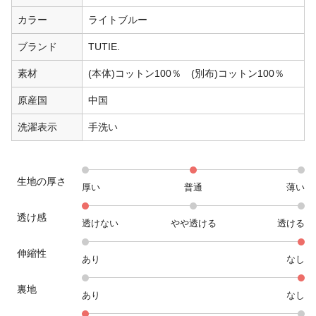
カラー
ライトブルー
ブランド
TUTIE.
素材
(本体)コットン100％ (別布)コットン100％
原産国
中国
洗濯表示
手洗い
生地の厚さ
厚い
普通
薄い
透け感
透けない
やや透ける
透ける
伸縮性
あり
なし
裏地
あり
なし