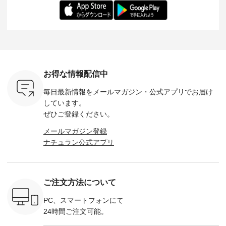
------------
-------------------------
日を心地よく過ごせ
えたアイテムを、 詳
る一枚です。 
-- &yarn --------------
る一着に仕上げまし
しくご紹介します。
身長：164cm ---
バッグ
--------------- ■ピン
た。 モデル身長：
モデル身長：164cm
-------------
（税込） ・
タックワンピース
164cm ----------------
-------------------------
HEAVENLY -
・Leo ・
¥12,900（税込） ・
------------- Luuna
---- Lintu Laulu -------
-------------
ella [ 注文
ホワイト ・スモーク
miu --------------------
---------------------- ■
ェックシ
-263B-
ブルー ・ネイビー [
--------- ■【慶弔両
タータンチェックギ
フリルネ
注文番号：MTO-
用】ノーカラーフォ
ャザースカート
ーバー ¥1
ットヘアク
263W-29752 ] -------
ーマルジャケット
¥9,900（税込） ・レ
込） ・ホ
お得な情報配信中
,320（税
---------------------- ▶️
¥16,500（税込） [
ッド系 ・グリーン系
ラック 
settes ・
お買い物は写真のタ
注文番号：KOA-
[ 注文番号：MTO-
・オフ [
毎日最新情報をメールマガジン・
公式アプリでお届け
Chloe [ 注
グをタップ またはプ
262O-31095 ] ■【慶
263S-27183 ] --------
DLW-263T-3
EMW-
ロフィール
弔両用】大切な日の
--------------------- ▶️
-------------
しています。
] ■松尾
（@natulan_official）
ボタンフレアワンピ
お買い物は写真のタ
-- ▶️ お買い物は写真
ぜひご登録ください。
キャットハ
からどうぞ 「ナチュ
ース ¥18,700（税
グをタップ またはプ
のタグをタ
マグ ¥
ラン」で 注文番号や
込） [ 注文番号：
ロフィール
はプロ
メールマガジン登録
（税込） ・
商品名を検索してみ
KOA-252W-22368 ]
（@natulan_official）
（@natulan
ナチュラン公式アプリ
Noisettes
てくださいね。
■【慶弔両用】大切
からどうぞ 「ナチュ
からどうぞ 「ナ
・Chloe [
#lifewear #fashion
な日のボウタイAラ
ラン」で 注文番号や
ラン」で 
：EMW-
#natulan #今日のコ
インワンピース
商品名を検索してみ
商品名を
------
ーデ #コーディネー
¥18,700（税込） [
てくださいね。
てくだ
--------
ト #ファッション #
注文番号：KOA-
#lifewear #fashion
#lifewear
ご注文方法について
-----------
ナチュラル #日々の
252W-22369 ] -------
#natulan #今日のコ
#natula
がま口
暮らし #暮らしを楽
---------------------- ▶️
ーデ #コーディネー
ーデ #コ
ォレット
しむ #シンプルライ
お買い物は写真のタ
ト #ファッション #
ト #ファ
PC、スマートフォンにて
0（税込） ・
フ #シンプルコーデ
グをタップ またはプ
ナチュラル #日々の
ナチュラル
24時間ご注文可能。
 ・ブルー
#大人女子 #ワンピ
ロフィール
暮らし #暮らしを楽
暮らし #
・ミモザイ
ース #ピンタック #
（@natulan_official）
しむ #シンプルライ
しむ #シ