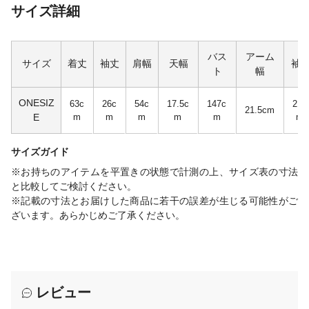
サイズ詳細
バス
アーム
サイズ
着丈
袖丈
肩幅
天幅
袖
ト
幅
ONESIZ
63c
26c
54c
17.5c
147c
21c
21.5cm
E
m
m
m
m
m
m
サイズガイド
※お持ちのアイテムを平置きの状態で計測の上、サイズ表の寸法
と比較してご検討ください。
※記載の寸法とお届けした商品に若干の誤差が生じる可能性がご
ざいます。あらかじめご了承ください。
レビュー