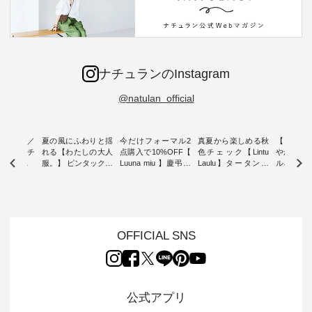
ナチュランのInstagram
@natulan_official
ミユキ／
夏の風にふわりと揺
今だけフォーマル2
真夏から楽しめる秋
【 HEAV
 】ねこモチ
れる【わたしの大人
点購入で10%OFF【
色チェック【Lintu
やかに華
雑貨 ・ 8
服。】 ピンタックワ
Luuna miu 】慶弔両
Laulu】タータンチ
ルネック
「世界猫の
ンピース ・ 軽やか
用ノーカラージャケ
ェックギャザースカ
ー ・ 天然素材を生
、 愛らし
なワンピーススタイ
ット ・ 身に纏うだ
ート ・ ゆったりと
かしたナ
チーフのア
ルを楽しめるのは、
けでほっとする着心
した着心地の大人の
タイル
。 ナチ
夏のおしゃれの醍醐
地を大切にした フォ
日常着を提案する、
「HEAV
も人気の
味。 今回ご紹介する
ーマル服のオリジナ
ナチュランオリジナ
ら、 新作
（松尾ミユ
のは 袖を通すだけで
ルブランド「 Luuna
ルブランド「 Lintu
ーが届きま
OFFICIAL SNS
」と
ちょっとひんやり、
miu 」から、 新たに
Laulu 」から、 季節
んのり透
co」から、
見た目にも涼し気な
フォーマルジャケッ
をまたいで穿けるチ
涼やかな生
るだけで気
ワンピース。 日常か
トが仲間入り。 ワン
ェックスカートが新
んわりと
 バッグや
ら夏休みのお出かけ
ピースとのバランス
登場。 真夏にうれし
をあしら
紹介しま
まで、 暑い夏にぴっ
を考え、 丈感やシル
い涼やかさと、 秋を
印象的。 
公式アプリ
たりの新作です。 モ
エット、着心地まで
先取りできる落ち着
装いに、 
-- 松尾ミユキ
デル身長：168cm --
丁寧に設計。 特別な
いた色合いを兼ね備
華やぎを