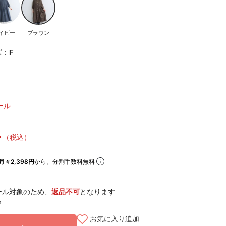
イビー
ブラウン
ズ：
F
ール
4
（税込）
月々2,398円
から。分割手数料無料
ール対象のため、
返品不可
となります
ら
お気に入り追加