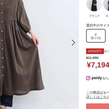
ブラック
ネ
選択中のサイ
F
残り3点
40%OFF
セ
¥11,990
¥7,19
なら
この商品はセ
詳しくはこち