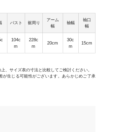
アーム
袖口
幅
バスト
裾周り
袖幅
幅
幅
5c
104c
228c
30c
20cm
15cm
m
m
m
の上、サイズ表の寸法と比較してご検討ください。
差が生じる可能性がございます。あらかじめご了承