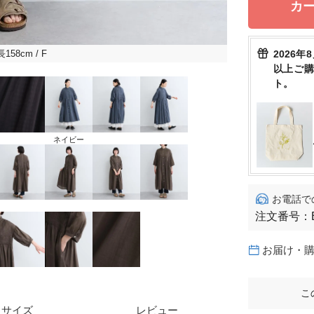
カ
2026年
長158cm
/ F
以上ご
ト。
ネイビー
お電話で
注文番号：
お届け・
こ
サイズ
レビュー