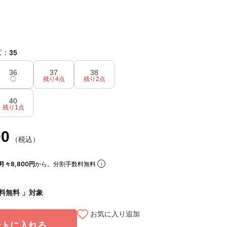
ズ：
35
36
37
38
◯
残り4点
残り2点
40
残り1点
00
（税込）
月々8,800円
から。分割手数料無料
料無料
お気に入り追加
ートに入れる