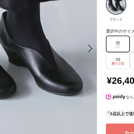
ブラック
選択中のサイ
35
◯
39
残り2点
¥26,4
なら
3点以上で送
カ