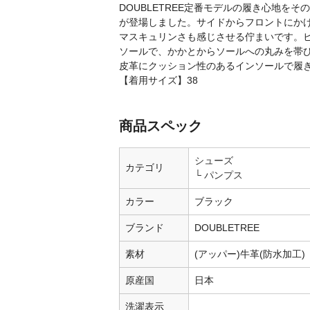
DOUBLETREE定番モデルの履き心地を
が登場しました。サイドからフロントにか
マスキュリンさも感じさせる佇まいです。
ソールで、かかとからソールへの丸みを帯
皮革にクッション性のあるインソールで履
【着用サイズ】38
商品スペック
シューズ
カテゴリ
パンプス
カラー
ブラック
ブランド
DOUBLETREE
素材
(アッパー)牛革(防水加工)
原産国
日本
洗濯表示