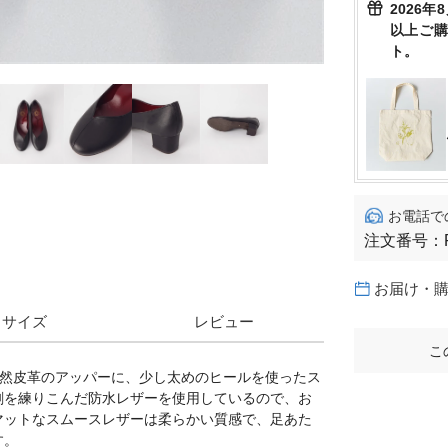
2026年
以上ご
ト。
お電話で
注文番号：
お届け・
サイズ
レビュー
こ
天然皮革のアッパーに、少し太めのヒールを使ったス
剤を練りこんだ防水レザーを使用しているので、お
マットなスムースレザーは柔らかい質感で、足あた
す。