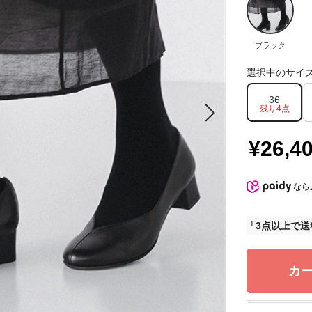
ブラック
選択中のサイ
36
残り4点
¥26,4
なら
3点以上で送
カ