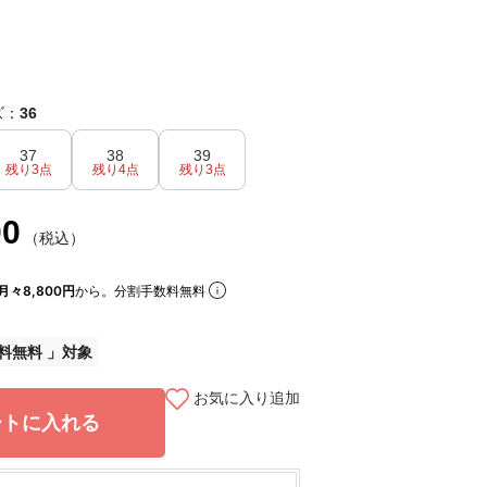
ズ：
36
37
38
39
残り3点
残り4点
残り3点
00
（税込）
月々8,800円
から。分割手数料無料
料無料
お気に入り追加
ートに入れる