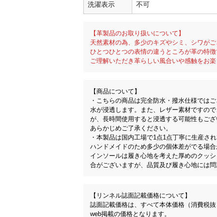
洗濯表示
不可
【革製品のお取り扱いについて】
天然素材の為、多少のキズやシミ、シワがご
ひとつひとつの表情の違うところが革の特徴
ご理解いただき革らしい風合いや感触をお楽
【商品について】
・こちらの商品は完全防水・撥水仕様ではご
水が浸透します。また、レザー素材ですので
が、長時間使用すると浸透する可能性もござ
あらかじめご了承ください。
・本製品は国内工場で1点1点丁寧に生産さ
ハンドメイドのため多少の個体差がでる場合
インソールは履き心地を考えた厚めのクッシ
合がございますが、品質及び履き心地には問
【リンネル誌面記載価格について】
誌面記載価格は、すべて本体価格（消費税抜
web掲載の価格となります。