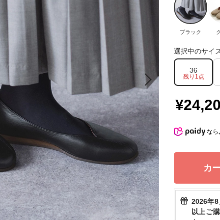
ブラック
選択中のサイ
36
残り1点
¥24,2
なら
カ
2026年
以上ご