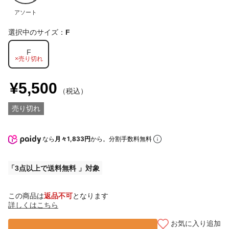
アソート
選択中のサイズ：
F
F
×売り切れ
¥5,500
（税込）
売り切れ
なら
月々1,833円
から。分割手数料無料
3点以上で送料無料
この商品は
返品不可
となります
詳しくはこちら
お気に入り追加