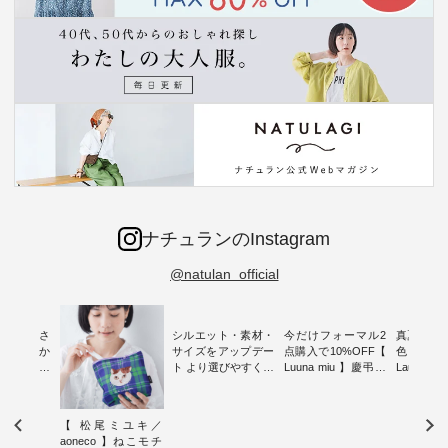
ナチュランのInstagram
@natulan_official
新着をおさ
シルエット・素材・
今だけフォーマル2
真夏から
チュランか
サイズをアップデー
点購入で10%OFF【
色チェック
したアイテ
ト より選びやすく【
Luuna miu 】慶弔両
Laulu
タッフが気
D*g*y 】別注リブデ
用ノーカラージャケ
ェックギ
のをピック
ニムワンピース ・
ット ・ 身に纏うだ
ート ・ ゆったりと
s
心地よく着られるデ
けでほっとする着心
した着心
【 松尾ミユキ／
s NEW
イリーウェアが人気
地を大切にした フォ
日常着を
aoneco 】ねこモチ
L ] //
の 「D*g*y」 より、
ーマル服のオリジナ
ナチュラ