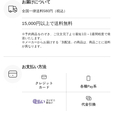
お届けについて
-------------------------
UNPLE ボ
#natulan_official.
--- ▶️ お買い物は写
ゴイージー
真のタグをタップ ま
全国一律送料580円（税込）
1,550（税
たはプロフィール
注文番号：
（@natulan_official）
-18377 ]
15,000円以上で送料無料
からどうぞ 「ナチュ
■Lintu
ラン」で 注文番号や
立体フラワー
商品名を検索してみ
ラウス
※予約商品をのぞき、ご注文完了より最短1日～1週間程度で発
てくださいね。
税込） [ 注
送いたします。
#lifewear #fashion
C-263T-
※メーカーからお届けする「別配送」の商品は、商品ごとに送料
#natulan #今日のコ
が異なります。
ーデ #コーディネー
商品詳
ト #ファッション #
い物は写真
ナチュラル #日々の
ップ また
暮らし #暮らしを楽
フィール
しむ #シンプルライ
_official）
お支払い方法
フ #シンプルコーデ
チュラン」
#大人女子 #猫 #猫グ
にアクセス
ッズ #世界猫の日 #
番号や商品
バッグ #財布 #ポー
してみてく
チ #マグカップ #猫
ar
雑貨 #松尾ミユキ
#natulan #
#aoneco #アオネコ
デ #コー
#natulan #ナチュラ
 #ファッ
ン #natulan_official.
ナチュラル
ン #日々
#暮らしを
シンプルラ