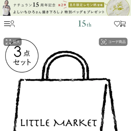
拡大
コーデ商品