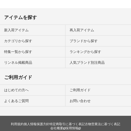
ンプルコー
女子 #夏コ
夏コーデ #
アイテムを探す
#コーデ #
ネン
ficial.
新入荷アイテム
再入荷アイテム
カテゴリから探す
ブランドから探す
特集一覧から探す
ランキングから探す
リンネル掲載商品
人気ブランド別注商品
ご利用ガイド
はじめての方へ
ご利用ガイド
よくあるご質問
お問い合わせ
利用規約
個人情報保護方針
特定商取引に基づく表記
古物営業法に基づく表記
会社概要
採用情報