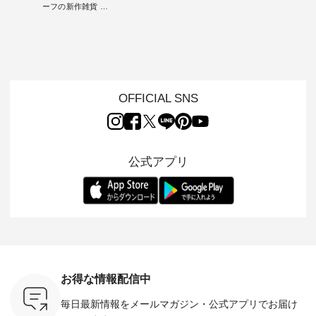
ーフの新作雑貨 ・ 8
7/26 -
毎年大人気のナチュ
ルブランド「 Luuna
ルブランド「
月8日の「世界猫の
/ ✨✨ナ
ラン別注 リブデニム
miu 」から、 新たに
Laulu 
日」を前に、 愛らし
5周年記念
ワンピースが登場。
フォーマルジャケッ
をまたい
いネコモチーフのア
月より、
シルエットや素材を
トが仲間入り。 ワン
ェックス
イテムを特集。 ナチ
円（税込）以
見直し、 さらに魅力
ピースとのバランス
登場。 真夏にうれし
ュランでも人気の
いただいた
的になったアイテム
を考え、 丈感やシル
い涼やかさ
「m.m（松尾ミユ
人気イラス
を 詳しくご紹介いた
エット、着心地まで
先取りで
キ）」と
ー、よしい
します。 モデル身
丁寧に設計。 特別な
いた色合
OFFICIAL SNS
「aoneco」から、
ろさん
長：164cm / 着用サ
日を心地よく過ごせ
えたアイテ
持っているだけで気
ochop2）
イズ：PLUS ---------
る一着に仕上げまし
しくご紹
分が上がる バッグや
し 【第2
--------------------
た。 モデル身長：
モデル身長
雑貨をご紹介しま
ン柄コット
D*g*y -----------------
164cm ----------------
-------------
す。 -------------------
をプレゼン
------------ ■リブ使い
------------- Luuna
---- Lintu L
---------- 松尾ミユキ
にな
デニムワンピース
miu --------------------
-------------
公式アプリ
-------------------------
 旅行や帰
¥9,680（税込） ・ネ
--------- ■【慶弔両
タータン
---- ■松尾ミユキ
ャーなど楽
イビー ・ブラック [
用】ノーカラーフォ
ャザー
シアーバッグ
を計画され
注文番号：DCO-
ーマルジャケット
¥9,900
¥3,080（税込） ・
も多いかと
264W-30707 ] -------
¥16,500（税込） [
ッド系 ・
Momo ・Leo ・
は、
---------------------- ▶️
注文番号：KOA-
[ 注文番
Maron ・Stella [ 注文
のこれから
お買い物は写真のタ
262O-31095 ] ■【慶
263S-27183 ] --
番号：EMW-263B-
な 涼し気
グをタップ またはプ
弔両用】大切な日の
-------------
31376 ] ■松尾ミユ
アップやワ
ロフィール
ボタンフレアワンピ
お買い物
キ キャットヘアク
、ブラウス
（@natulan_official）
ース ¥18,700（税
グをタップ
リップ ¥1,320（税
！ そし
からどうぞ 「ナチュ
込） [ 注文番号：
ロフ
込） ・Noisettes ・
お得な情報配信中
気「よくば
ラン」で 注文番号や
KOA-252W-22368 ]
（@natulan
Pepper ・Chloe [ 注
」予約販売
商品名を検索してみ
■【慶弔両用】大切
からどうぞ 「ナ
文番号：EMW-
毎日最新情報をメールマガジン・
公式アプリでお届け
トしていま
てくださいね。
な日のボウタイAラ
ラン」で 
262A-31375 ] ■松尾
逃しなく！
#lifewear #fashion
インワンピース
商品名を