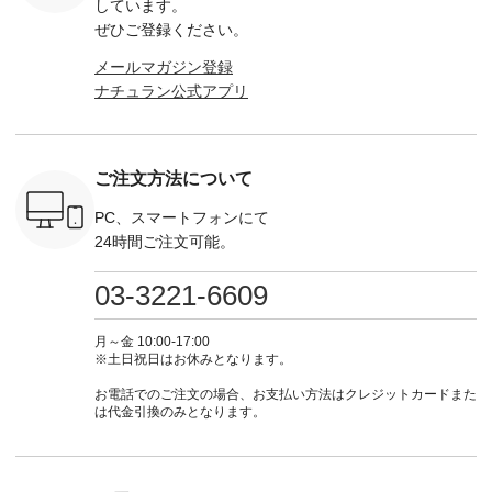
しています。
ミユキ キャットハ
------------
#natulan #今日のコ
¥18,700（税込） [
てくだ
ンドルマグ ¥
ぜひご登録ください。
ーデ #コーディネー
注文番号：KOA-
#lifewear
¥1,650（税込） ・
----------
ト #ファッション #
252W-22369 ] -------
#natula
Pumpkin ・Noisettes
メールマガジン登録
枚目
ナチュラル #日々の
---------------------- ▶️
ーデ #コ
・Pepper ・Chloe [
 ■ista-
暮らし #暮らしを楽
お買い物は写真のタ
ト #ファ
ナチュラン公式アプリ
注文番号：EMW-
っと選べるリ
しむ #シンプルライ
グをタップ またはプ
ナチュラル
262K-31378 ] --------
くばりパン
フ #シンプルコーデ
ロフィール
暮らし #
---------------------
0（税込） [
#大人女子 #ワンピ
（@natulan_official）
しむ #シ
aoneco ---------------
R-262P-
ース #デニム #デニ
からどうぞ 「ナチュ
フ #シン
-------------- ■がま口
ムワンピ #別注 #夏
ラン」で 注文番号や
#大人女子
ご注文方法について
ロングウォレット
 ■so コ
コーデ #D*g*y #ディ
商品名を検索してみ
ト #フレ
¥19,690（税込） ・
ネンパナマ
ージーワイ #natulan
てくださいね。
#チェック
PC、スマートフォンにて
グレージュ ・ブルー
wayTライ
#ナチュラン
#lifewear #fashion
タンチェッ
グリーン ・ミモザイ
24時間ご注文可能。
ラウス
#natulan_official.
#natulan #今日のコ
#夏コーデ 
エロー ・シルエット
税込） [ 注
ーデ #コーディネー
Laulu 
ブルー [ 注文番号：
O-263T-
ト #ファッション #
ル #オリ
03-3221-6609
NCO-262C-31607 ]
ナチュラル #日々の
ンド #natulan #ナチ
■がま口 ミニウォレ
マクロス
暮らし #暮らしを楽
ュ
ット ¥9,790（税込）
テーパード
しむ #シンプルライ
#natulan_of
月～金 10:00-17:00
[ 注文番号：NCO-
,590（税
フ #シンプルコーデ
※土日祝日はお休みとなります。
242C-08057 ] ■ラテ
注文番号：
#大人女子 #フォー
ィストート
-31349 ]
マル #ブラックフォ
お電話でのご注文の場合、お支払い方法はクレジットカードまた
¥12,980（税込） [
6枚目＞
ーマル #ジャケット
は代金引換のみとなります。
注文番号：NCO-
 ピンタック
#ワンピース #冠婚
262B-31610 ] ■キー
ピース
葬祭 #Luunamiu #ル
カバー ¥2,970（税
0（税込） [
ウナミウ #オリジナ
込） [ 注文番号：
：MTO-
ルブランド #natulan
NCO-222C-00150 ] -
] ＜7～
#ナチュラン