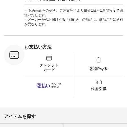
ーデ #夏コーデ #so
のでトップスは明る
#大人女子
#エスオー #natulan
い色を。 シンプルに
ットコーデ
#ナチュラン
なりすぎないよう
ーコーデ 
※予約商品をのぞき、ご注文完了より最短1日～1週間程度で発
#natulan_official.
に、 ビスチェを重ね
ト #サロ
送いたします。
てトレンド感をプラ
ツ #ボー
※メーカーからお届けする「別配送」の商品は、商品ごとに送料
スしました。 --------
#夏コーデ #
が異なります。
--------------------- ③
#アン
スタッフ：uruma /
#natula
身長160cm ▼スタッ
ン #natulan_
フコメント カジュア
ルなイメージでした
お支払い方法
が、 きれいめにもマ
ッチするという意外
な一面を発見できま
した！ 腰周りが気に
なってスカートをは
くことが多いのです
が、 これなら自然に
体型もカバーしてく
れるので スカート派
の方にもおすすめし
たい一本です。 -----
------------------------
▶️商品詳細やお買い
物は写真のタグをタ
ップ またはプロフィ
アイテムを探す
ール
（@natulan_official）