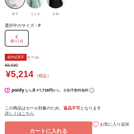
オフ
ミント
クロ
選択中のサイズ：
F
F
残り1点
40%OFF
セール
¥8,690
¥5,214
（税込）
なら
月々1,738円
から。分割手数料無料
この商品はセール対象のため、
返品不可
となります
詳しくはこちら
お気に入り追加
カートに入れる