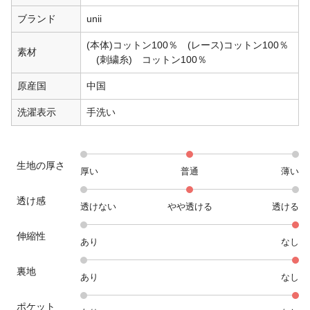
ブランド
unii
(本体)コットン100％ (レース)コットン100％
素材
(刺繍糸) コットン100％
原産国
中国
洗濯表示
手洗い
生地の厚さ
厚い
普通
薄い
透け感
透けない
やや透ける
透ける
伸縮性
あり
なし
裏地
あり
なし
ポケット