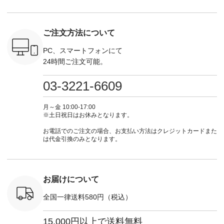
検索してみ
パンツ ¥7,590（税
ラン」で 注文番号や
¥9,900（税込） ・モ
で上記【1
さいね。
込） ・グレー ・タ
商品名を検索してみ
モ ・コーヒー ・ク
タイムセ
 #fashion
ータンチェック ・ナ
てくださいね。
ロマメ [ 注文番号：
・ブルー
n #今日のコ
チュラル ・チャコー
#lifewear #fashion
IIR-262P-29223 ] ----
ル ・ピン
ご注文方法について
ーディネー
ル [ 注文番号：
#natulan #今日のコ
-------------------------
ラル ・ブ
ッション #
CSO-263P-31349 ] -
ーデ #コーディネー
①スタッフ：koishi /
チュラル 
 #日々の
-------------------------
ト #ファッション #
身長155cm ▼スタッ
ブラック 
PC、スマートフォンにて
暮らしを楽
--- ▶️ お買い物は写
ナチュラル #日々の
フコメント 上ほどよ
ブラック 
24時間ご注文可能。
ンプルライ
真のタグをタップ ま
暮らし #暮らしを楽
い厚みのリネンで軽
×ブラック
プルコーデ
たはプロフィール
しむ #シンプルライ
いのに透けないのは
号：MTO
 #パンツ
（@natulan_official）
フ #シンプルコーデ
嬉しいです。 暑い夏
31965 ] ---------------
03-3221-6609
カーゴパン
からどうぞ 「ナチュ
#大人女子 #シャツ #
もこれだったら涼し
-------------- ▶️
ゴパンツコ
ラン」で 注文番号や
シャツコーデ #フリ
く過ごせますね♪ ピ
い物は写
夏コーデ
商品名を検索してみ
ルシャツ #チェック
ンク×ピンクの組み
タップ ま
月～金 10:00-17:00
 #アンプル
てくださいね。
シャツ #チェックシ
合わせにしたかった
ィ
※土日祝日はお休みとなります。
n #ナチュラ
#lifewear #fashion
ャツコーデ #夏コー
ので、 ピンクのボー
（@natulan
official.
#natulan #今日のコ
デ #HEAVENLY #ヘ
ダーをシアーブラウ
からどうぞ 「ナ
お電話でのご注文の場合、お支払い方法はクレジットカードまた
ーデ #コーディネー
ブンリー #natulan #
スのインナーに合わ
ラン」で 
は代金引換のみとなります。
ト #ファッション #
ナチュラン
せてみました。 -----
商品名を
ナチュラル #日々の
#natulan_official.
------------------------
てくだ
暮らし #暮らしを楽
②スタッフ：sk / 身
#lifewear
しむ #シンプルライ
長150cm ▼スタッフ
#natula
フ #シンプルコーデ
コメント ウエストが
ーデ #コ
お届けについて
#大人女子 #ブラウ
ゴムでしっかりと留
ト #ファ
ス #パンツ #コット
まっているので、 安
ナチュラル
全国一律送料580円（税込）
ンリネン #パマナク
心してはくことがで
暮らし #
ロス #パマナ織り #
きます♪ ボトムスが
しむ #シ
セットアップ #涼コ
ちょっと暗い色味な
フ #シン
15,000円以上で送料無料