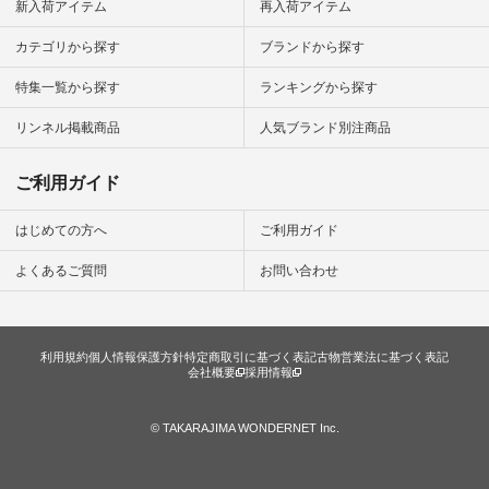
から 「ナチュラン」
新入荷アイテム
再入荷アイテム
のサイトにアクセス
して 注文番号や商品
カテゴリから探す
ブランドから探す
名を検索してみてく
ださいね。 #lifewear
特集一覧から探す
ランキングから探す
#fashion #natulan #
今日のコーデ #コー
ディネート #ファッ
リンネル掲載商品
人気ブランド別注商品
ション #ナチュラル
#ナチュラン #日々
の暮らし #暮らしを
ご利用ガイド
楽しむ #シンプルラ
イフ #シンプルコー
デ #大人女子 #スタ
はじめての方へ
ご利用ガイド
ッフ着用 #大人カジ
ュアル
よくあるご質問
お問い合わせ
#natulan_official.
利用規約
個人情報保護方針
特定商取引に基づく表記
古物営業法に基づく表記
会社概要
採用情報
© TAKARAJIMA WONDERNET Inc.