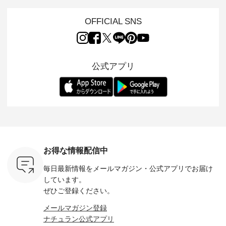
NPLE 」
案する「so（エスオ
「HEAVENLY」か
荷し、 すでに残りわ
げさまで
やかなはき
ー）」。 今回は、独
ら、 新作プルオーバ
ずかとなっている大
えました。 「サ
れいなシル
特の凹凸と軽やかな
ーが届きました。 ほ
人気の ナチュラン
ットを着
OFFICIAL SNS
両立した、
風合いを持つ パナマ
んのり透け感のある
15周年記念アイテム
れど、 合
ーゴイージ
織で仕立てた、
涼やかな生地に、 ふ
「もっと選べるリネ
ナーが難
のご紹介。
2wayブラウスとイ
んわりとしたフリル
ンのよくばりパン
うお客様
るコットン
ージーテーパードパ
をあしらった襟元が
ツ」 をスタッフが着
えして、 
体的なフォ
ンツをご紹介しま
印象的。 シンプルな
用してみました🌿 身
ンサロペ
公式アプリ
、 カジュ
す。 コットンリネン
装いに、 さりげない
長ごとのサイズ感や
ダープル
らも大人ら
のさらりとした肌ざ
華やぎを添えてくれ
着用感など、 ぜひ参
セットでご
テムです。
わりで、 汗ばむ季節
る一枚です。 モデル
考にしてみてくださ
チュラル
：165cm
にも心地よく、 単品
身長：164cm --------
いね。 ＝＝＝＝＝＝
のサロペッ
------------
でもセットアップで
---------------------
＝＝＝＝＝
ルー・ピ
-----------
も楽しめる2つのア
HEAVENLY -----------
8/10（月）AM9:59ま
ックのプ
----- ■ボ
イテムです。 --------
------------------ ■チ
で🎫 ＼涼しいリネン
を組み合わ
ゴイージー
--------------------- so
ェックシャーリング
服ウィーク開催中⏰
6セット
1,550（税
-------------------------
フリルネックプルオ
／ 対象のリネン
す。 販売は8月10日
ーキ ・ブ
---- ■コットンリネ
ーバー ¥12,650（税
100％アイテムを合
までの期
ベージュ [
ンパナマクロス
込） ・ホワイト×ブ
計5,000円以上ご購
す。 ぜひ
お得な情報配信中
：UNL-
2wayTラインブラウ
ラック ・ネイビー
入いただくと 使える
覧ください。 
------
ス ¥7,590（税込）
・オフ [ 注文番号：
【送料無料】クーポ
身長：160c
毎日最新情報をメールマガジン・
公式アプリでお届け
-------- ▶️
・グレー ・タータン
DLW-263T-30714 ] --
ンをプレゼント中◎
-------------
は写真のタ
チェック ・ナチュラ
-------------------------
＝＝＝＝＝＝＝＝＝
---- &yarn 
しています。
 またはプ
ル ・チャコール [ 注
-- ▶️ お買い物は写真
＝＝ ▼今週の「スタ
---------------
ぜひご登録ください。
ィール
文番号：CSO-263T-
のタグをタップ また
ッフコーディネー
わず決ま
_official）
31348 ] ■コットンリ
はプロフィール
ト」着用アイテム ■
ーT×サロ
メールマガジン登録
チュ
ネンパナマクロス
（@natulan_official）
もっと選べるリネン
ト ¥19,
ナチュラン公式アプリ
注文番号や
イージーテーパード
からどうぞ 「ナチュ
のよくばりパンツ
＜8月10日 