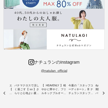
ナチュランのInstagram
@natulan_official
ーブシルエ
パナマクロスで涼し
【 HEAVENLY 】軽
今週の「スタッフコ
&yarn 9th
効いた【
く過ごす【 so 】さ
やかに華やぐ、フリ
ーディネート」👖 ナ
期間限定 
 】ボールカ
らりと心地よい夏コ
ルネックプルオーバ
チュランスタッフの
バー×サ
ジーパンツ
ーデ ・ 毎日の“とっ
ー ・ 天然素材を生
リアルなコーディネ
ット ・ ナチュラン
ても”になれる、 ス
かしたナチュラルス
ートをご紹介します
オリジナ
ルな服を提
タンダードな服を提
タイルで人気の
♪ 今回は、8/1に再入
「&yarn