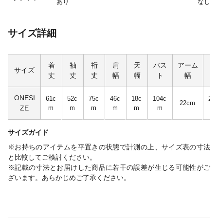
あり
なし
サイズ詳細
着
袖
裄
肩
天
バス
アーム
袖
サイズ
丈
丈
丈
幅
幅
ト
幅
幅
ONESI
61c
52c
75c
46c
18c
104c
21
22cm
ZE
m
m
m
m
m
m
m
サイズガイド
※お持ちのアイテムを平置きの状態で計測の上、サイズ表の寸法
と比較してご検討ください。
※記載の寸法とお届けした商品に若干の誤差が生じる可能性がご
ざいます。あらかじめご了承ください。