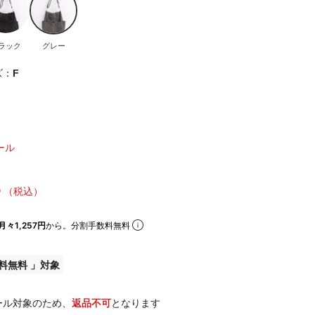
ラック
グレー
ズ：
F
ール
3
（税込）
月々1,257円
から。分割手数料無料
料無料
ール対象のため、
返品不可
となります