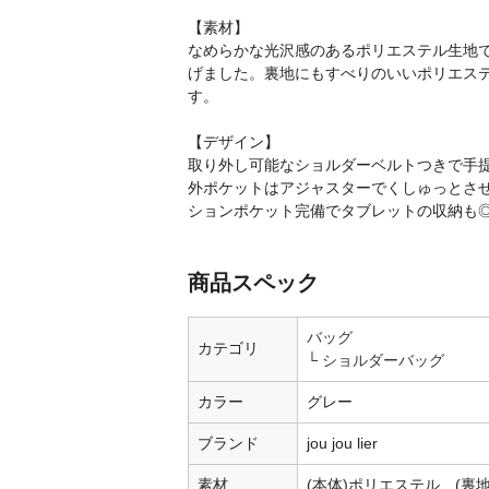
【素材】
なめらかな光沢感のあるポリエステル生地
げました。裏地にもすべりのいいポリエス
す。
【デザイン】
取り外し可能なショルダーベルトつきで手
外ポケットはアジャスターでくしゅっとさ
ションポケット完備でタブレットの収納も
商品スペック
バッグ
カテゴリ
ショルダーバッグ
カラー
グレー
ブランド
jou jou lier
素材
(本体)ポリエステル (裏