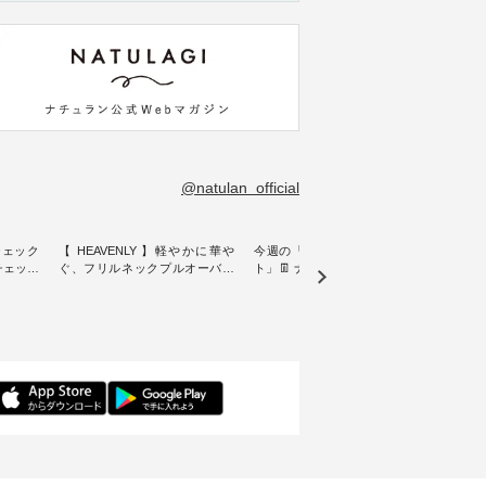
@natulan_official
チェック
【 HEAVENLY 】軽やかに華や
今週の「スタッフコーディネー
&yarn
ンチェック
ぐ、フリルネックプルオーバー
ト」👖 ナチュランスタッフのリ
プルオ
・ 天然素材を生かしたナチュラ
アルなコーディネートをご紹介
・ ナチュランオリジナルブラン
常着を提
ルスタイルで人気の
します♪ 今回は、8/1に再入荷
ド「&
リジナル
「HEAVENLY」から、 新作プル
し、 すでに残りわずかとなって
周年を迎
 」から、
オーバーが届きました。 ほんの
いる大人気の ナチュラン15周年
トを着
チェック
り透け感のある涼やかな生地
記念アイテム 「もっと選べるリ
るイ
に、 ふんわりとしたフリルをあ
ネンのよくばりパンツ」 をスタ
客様の
先取りで
しらった襟元が印象的。 シンプ
ッフが着用してみました🌿 身長
リネ
を兼ね備
ルな装いに、 さりげない華やぎ
ごとのサイズ感や着用感など、
ルオ
くご紹介
を添えてくれる一枚です。 モデ
ぜひ参考にしてみてください
ナチ
ル身長：164cm --------------------
ね。 ＝＝＝＝＝＝＝＝＝＝＝
ットに
ntu Laulu
--------- HEAVENLY ----------------
8/10（月）AM9:59まで🎫 ＼涼し
ック
------------- ■チェックシャーリン
いリネン服ウィーク開催中⏰／
せた