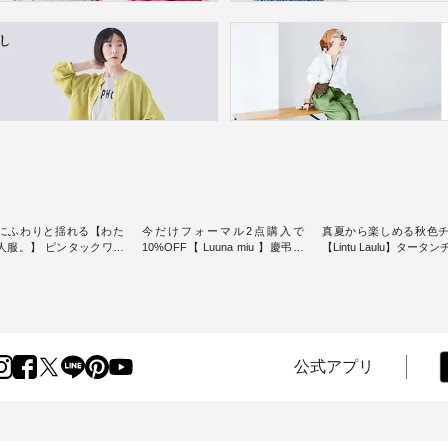
にふわりと揺れる【わた
今だけフォーマル2点購入で
真夏から楽しめる秋色
人服。】 ピンタックワン
10%OFF【 Luuna miu 】慶弔両
【Lintu Laulu】タータ
ンピースス
用ノーカラージャケット ・ 身に
ギャザースカート ・ ゆったりと
を楽しめるのは、 夏のお
纏うだけでほっとする着心地を
した着心地の大人の日
味。 今回ご紹介す
大切にした フォーマル服のオリ
案する、 ナチュランオ
 袖を通すだけでちょっと
ジナルブランド「 Luuna miu 」
ブランド「 Lintu Laulu
り、 見た目にも涼し気な
から、 新たにフォーマルジャケ
季節をまたいで穿ける
常から夏休みの
ットが仲間入り。 ワンピースと
スカートが新登場。 真夏にうれ
けまで、 暑い夏にぴった
のバランスを考え、 丈感やシル
しい涼やかさと、 秋を
公式アプリ
す。 モデル身長：
エット、着心地まで丁寧に設
きる落ち着いた色合い
-------
計。 特別な日を心地よく過ごせ
えたアイテムを、 詳し
-------------------------- ■
る一着に仕上げました。 モデル
します。 モデル身長：164cm ---
タックワンピース
身長：164cm -----------------------
-------------------------- Li
900（税込） ・ホワイト ・
------ Luuna miu --------------------
----------------------------- ■タータ