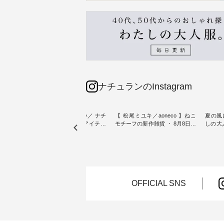
ナチュランのInstagram
sta-
＼今週の新着をおさらい／ ナチ
【 松尾ミユキ／aoneco 】ねこ
夏の風
予約販売
ュランからお届けしたアイテム
モチーフの新作雑貨 ・ 8月8日の
しの大
から スタッフが気になるものを
「世界猫の日」を前に、 愛らし
ピース ・ 軽やかなワ
一部カ
ピックアップ👆 ・ [ This week's
いネコモチーフのアイテムを特
タイル
 15周
NEW ARRIVAL ] // 2026/07/26 -
集。 ナチュランでも人気の
しゃれの醍醐
たく
2026/08/01 // ✨✨ナチュラン15周
「m.m（松尾ミユキ）」と
るのは
 この
年記念✨✨ 8月より、12,000円
「aoneco」から、 持っているだ
ひんや
しまし
（税込）以上ご購入いただいた
けで気分が上がる バッグや雑貨
ワンピース。 日
お客様へ 人気イラストレータ
をご紹介します。 -----------------
お出か
OFFICIAL SNS
介しま
ー、よしいちひろさん
------------ 松尾ミユキ -------------
りの新作で
（@chocochop2）描き下ろし
---------------- ■松尾ミユキ シア
168cm ----------------------
ひこの
【第2弾】レモン柄コットンバッ
ーバッグ ¥3,080（税込） ・
&yarn ---
グをプレゼント中です💓 8月に
Momo ・Leo ・Maron ・Stella [
ピン
） ・コ
なりました☀ 旅行や帰省、レジ
注文番号：EMW-263B-31376 ] ■
¥12,