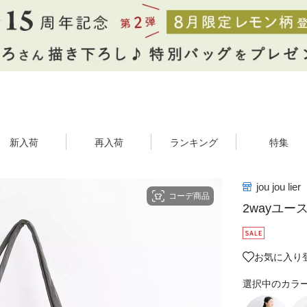
新入荷
再入荷
ランキング
特集
jou jou lier
コーデ商品
2wayユー
お気に入り
選択中のカラ