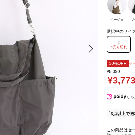
ベージュ
ブ
選択中のサイ
F
×売り切れ
30%OFF
セ
¥5,390
¥3,77
なら
3点以上で送
この商品はセ