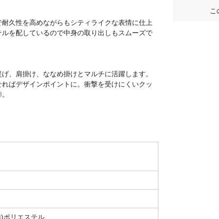
こ
で耐久性を高めながらもシティライクな表情に仕上
テルを配しているので中身の取り出しもスムーズで
提げ、肩掛け、ななめ掛けとマルチに活躍します。
せればデザインポイントに。衝撃を受けにくいクッ
◎。
地)ポリエステル