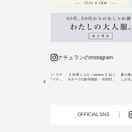
ナチュランのInstagram
sta-
＼今週の新着をおさらい／ ナチ
【 松尾ミユキ／aoneco 】ねこ
夏の風
予約販売
ュランからお届けしたアイテム
モチーフの新作雑貨 ・ 8月8日の
しの大
から スタッフが気になるものを
「世界猫の日」を前に、 愛らし
ピース ・ 軽やかなワ
一部カ
ピックアップ👆 ・ [ This week's
いネコモチーフのアイテムを特
タイル
 15周
NEW ARRIVAL ] // 2026/07/26 -
集。 ナチュランでも人気の
しゃれの醍醐
たく
2026/08/01 // ✨✨ナチュラン15周
「m.m（松尾ミユキ）」と
るのは
 この
年記念✨✨ 8月より、12,000円
「aoneco」から、 持っているだ
ひんや
しまし
（税込）以上ご購入いただいた
けで気分が上がる バッグや雑貨
ワンピース。 日
お客様へ 人気イラストレータ
をご紹介します。 -----------------
お出か
OFFICIAL SNS
介しま
ー、よしいちひろさん
------------ 松尾ミユキ -------------
りの新作で
（@chocochop2）描き下ろし
---------------- ■松尾ミユキ シア
168cm ----------------------
ひこの
【第2弾】レモン柄コットンバッ
ーバッグ ¥3,080（税込） ・
&yarn ---
グをプレゼント中です💓 8月に
Momo ・Leo ・Maron ・Stella [
ピン