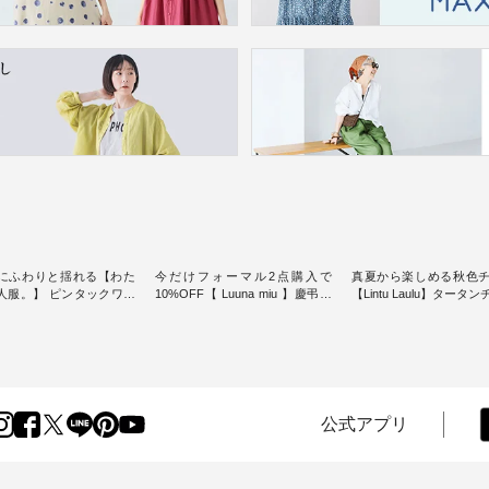
にふわりと揺れる【わた
今だけフォーマル2点購入で
真夏から楽しめる秋色
人服。】 ピンタックワン
10%OFF【 Luuna miu 】慶弔両
【Lintu Laulu】タータ
ンピースス
用ノーカラージャケット ・ 身に
ギャザースカート ・ ゆったりと
を楽しめるのは、 夏のお
纏うだけでほっとする着心地を
した着心地の大人の日
味。 今回ご紹介す
大切にした フォーマル服のオリ
案する、 ナチュランオ
 袖を通すだけでちょっと
ジナルブランド「 Luuna miu 」
ブランド「 Lintu Laulu
り、 見た目にも涼し気な
から、 新たにフォーマルジャケ
季節をまたいで穿ける
常から夏休みの
ットが仲間入り。 ワンピースと
スカートが新登場。 真夏にうれ
けまで、 暑い夏にぴった
のバランスを考え、 丈感やシル
しい涼やかさと、 秋を
公式アプリ
す。 モデル身長：
エット、着心地まで丁寧に設
きる落ち着いた色合い
-------
計。 特別な日を心地よく過ごせ
えたアイテムを、 詳し
-------------------------- ■
る一着に仕上げました。 モデル
します。 モデル身長：164cm ---
タックワンピース
身長：164cm -----------------------
-------------------------- Li