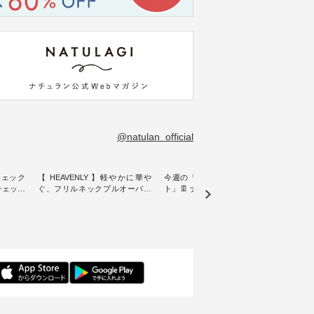
@natulan_official
チェック
【 HEAVENLY 】軽やかに華や
今週の「スタッフコーディネー
&yarn
ンチェック
ぐ、フリルネックプルオーバー
ト」👖 ナチュランスタッフのリ
プルオ
・ 天然素材を生かしたナチュラ
アルなコーディネートをご紹介
・ ナチュランオリジナルブラン
常着を提
ルスタイルで人気の
します♪ 今回は、8/1に再入荷
ド「&
リジナル
「HEAVENLY」から、 新作プル
し、 すでに残りわずかとなって
周年を迎
 」から、
オーバーが届きました。 ほんの
いる大人気の ナチュラン15周年
トを着
チェック
り透け感のある涼やかな生地
記念アイテム 「もっと選べるリ
るイ
に、 ふんわりとしたフリルをあ
ネンのよくばりパンツ」 をスタ
客様の
先取りで
しらった襟元が印象的。 シンプ
ッフが着用してみました🌿 身長
リネ
を兼ね備
ルな装いに、 さりげない華やぎ
ごとのサイズ感や着用感など、
ルオ
くご紹介
を添えてくれる一枚です。 モデ
ぜひ参考にしてみてください
ナチ
ル身長：164cm --------------------
ね。 ＝＝＝＝＝＝＝＝＝＝＝
ットに
ntu Laulu
--------- HEAVENLY ----------------
8/10（月）AM9:59まで🎫 ＼涼し
ック