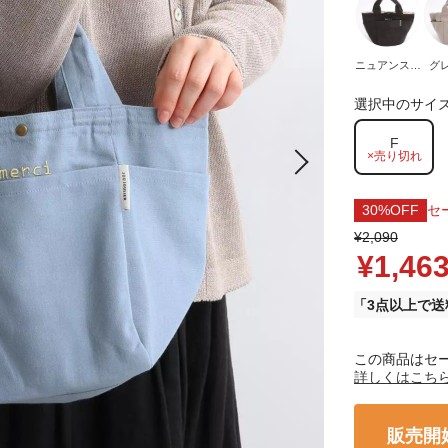
ニュアンスブ
グ
ラック
選択中のサイ
F
×売り切れ
30%OFF
セ
¥2,090
¥1,46
3点以上で送
この商品はセ
詳しくはこち
販売開