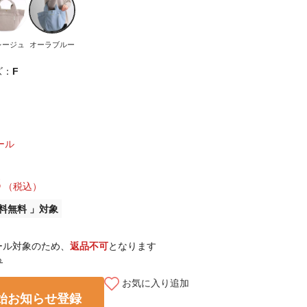
レージュ
オーラブルー
ズ：
F
ール
3
（税込）
料無料
ール対象のため、
返品不可
となります
ら
お気に入り追加
始お知らせ登録