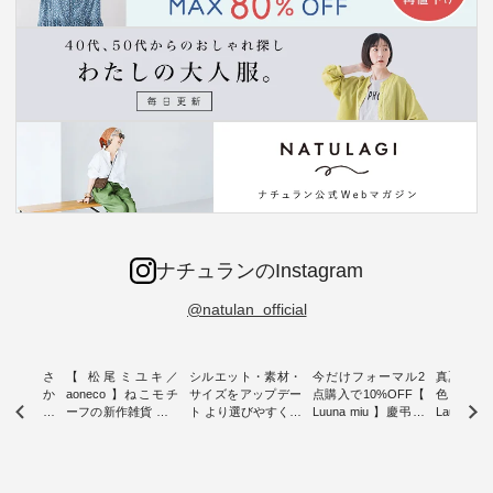
ナチュランのInstagram
@natulan_official
新着をおさ
【 松尾ミユキ／
シルエット・素材・
今だけフォーマル2
真夏から
チュランか
aoneco 】ねこモチ
サイズをアップデー
点購入で10%OFF【
色チェック
したアイテ
ーフの新作雑貨 ・ 8
ト より選びやすく【
Luuna miu 】慶弔両
Laulu
タッフが気
月8日の「世界猫の
D*g*y 】別注リブデ
用ノーカラージャケ
ェックギ
のをピック
日」を前に、 愛らし
ニムワンピース ・
ット ・ 身に纏うだ
ート ・ ゆったりと
s
いネコモチーフのア
心地よく着られるデ
けでほっとする着心
した着心
s NEW
イテムを特集。 ナチ
イリーウェアが人気
地を大切にした フォ
日常着を