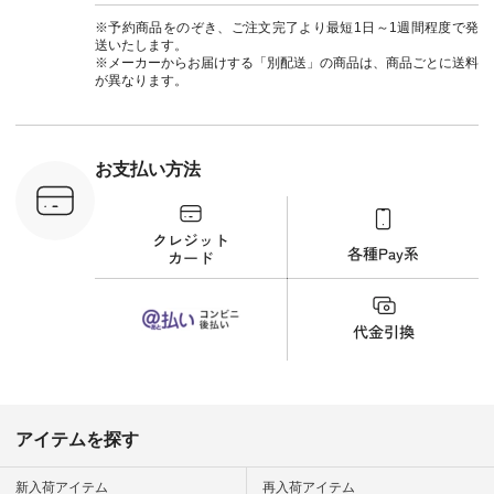
] ＜7～
からどうぞ 「ナチュ
#ナチュラン
UNPLE ボ
ラン」で 注文番号や
#natulan_official.
※予約商品をのぞき、ご注文完了より最短1日～1週間程度で発
ゴイージー
商品名を検索してみ
送いたします。
1,550（税
てくださいね。
※メーカーからお届けする「別配送」の商品は、商品ごとに送料
注文番号：
#lifewear #fashion
が異なります。
-18377 ]
#natulan #今日のコ
■Lintu
ーデ #コーディネー
立体フラワー
ト #ファッション #
ラウス
ナチュラル #日々の
税込） [ 注
暮らし #暮らしを楽
お支払い方法
C-263T-
しむ #シンプルライ
フ #シンプルコーデ
商品詳
#大人女子 #猫 #猫グ
い物は写真
ッズ #世界猫の日 #
ップ また
バッグ #財布 #ポー
フィール
チ #マグカップ #猫
_official）
雑貨 #松尾ミユキ
チュラン」
#aoneco #アオネコ
にアクセス
#natulan #ナチュラ
番号や商品
ン #natulan_official.
してみてく
ar
#natulan #
デ #コー
 #ファッ
アイテムを探す
ナチュラル
ン #日々
#暮らしを
新入荷アイテム
再入荷アイテム