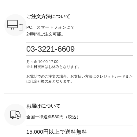
逃しなく！
注文番号：EMW-
#lifewear #fashion
インワンピース
商品名を
------------
262K-31378 ] --------
#natulan #今日のコ
¥18,700（税込） [
てくだ
---------------------
ーデ #コーディネー
注文番号：KOA-
#lifewear
ご注文方法について
----------
aoneco ---------------
ト #ファッション #
252W-22369 ] -------
#natula
枚目
-------------- ■がま口
ナチュラル #日々の
---------------------- ▶️
ーデ #コ
 ■ista-
ロングウォレット
暮らし #暮らしを楽
お買い物は写真のタ
ト #ファ
PC、スマートフォンにて
っと選べるリ
¥19,690（税込） ・
しむ #シンプルライ
グをタップ またはプ
ナチュラル
24時間ご注文可能。
くばりパン
グレージュ ・ブルー
フ #シンプルコーデ
ロフィール
暮らし #
0（税込） [
グリーン ・ミモザイ
#大人女子 #ワンピ
（@natulan_official）
しむ #シ
R-262P-
エロー ・シルエット
ース #デニム #デニ
からどうぞ 「ナチュ
フ #シン
03-3221-6609
ブルー [ 注文番号：
ムワンピ #別注 #夏
ラン」で 注文番号や
#大人女子
 ■so コ
NCO-262C-31607 ]
コーデ #D*g*y #ディ
商品名を検索してみ
ト #フレ
ネンパナマ
■がま口 ミニウォレ
ージーワイ #natulan
てくださいね。
#チェック
月～金 10:00-17:00
wayTライ
ット ¥9,790（税込）
#ナチュラン
#lifewear #fashion
タンチェッ
※土日祝日はお休みとなります。
ラウス
[ 注文番号：NCO-
#natulan_official.
#natulan #今日のコ
#夏コーデ 
税込） [ 注
242C-08057 ] ■ラテ
ーデ #コーディネー
Laulu 
お電話でのご注文の場合、お支払い方法はクレジットカードまた
O-263T-
ィストート
ト #ファッション #
ル #オリ
は代金引換のみとなります。
¥12,980（税込） [
ナチュラル #日々の
ンド #natulan #ナチ
マクロス
注文番号：NCO-
暮らし #暮らしを楽
ュ
テーパード
262B-31610 ] ■キー
しむ #シンプルライ
#natulan_of
,590（税
カバー ¥2,970（税
フ #シンプルコーデ
注文番号：
込） [ 注文番号：
#大人女子 #フォー
お届けについて
-31349 ]
NCO-222C-00150 ] -
マル #ブラックフォ
6枚目＞
-------------------------
ーマル #ジャケット
全国一律送料580円（税込）
 ピンタック
--- ▶️ お買い物は写
#ワンピース #冠婚
ピース
真のタグをタップ ま
葬祭 #Luunamiu #ル
0（税込） [
たはプロフィール
ウナミウ #オリジナ
15,000円以上で送料無料
：MTO-
（@natulan_official）
ルブランド #natulan