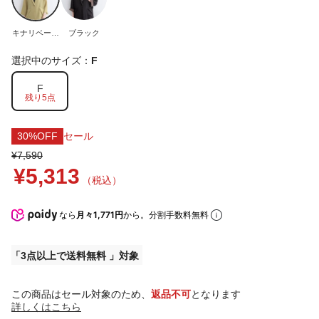
キナリベージ
ブラック
ュ
選択中のサイズ：
F
F
残り5点
30%OFF
セール
¥7,590
¥5,313
（税込）
なら
月々1,771円
から。分割手数料無料
3点以上で送料無料
この商品はセール対象のため、
返品不可
となります
詳しくはこちら