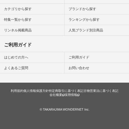
シンプルラ
ンプルコー
カテゴリから探す
ブランドから探す
女子 #夏コ
夏コーデ #
特集一覧から探す
ランキングから探す
#コーデ #
ネン
ficial.
リンネル掲載商品
人気ブランド別注商品
ご利用ガイド
はじめての方へ
ご利用ガイド
よくあるご質問
お問い合わせ
利用規約
個人情報保護方針
特定商取引に基づく表記
古物営業法に基づく表記
会社概要
採用情報
© TAKARAJIMA WONDERNET Inc.