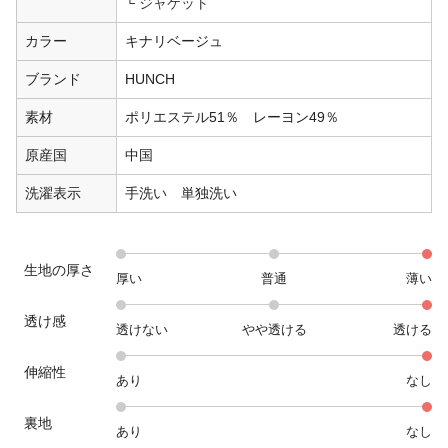
ジャケット
カラー
キナリベージュ
ブランド
HUNCH
素材
ポリエステル51％ レーヨン49％
原産国
中国
洗濯表示
手洗い 単独洗い
生地の厚さ
厚い
普通
薄い
透け感
透けない
やや透ける
透ける
伸縮性
あり
なし
裏地
あり
なし