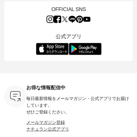
L ] //
ュランでも人気の
の 「D*g*y」 より、
ーマル服のオリジナ
ナチュラ
7/26 -
「m.m（松尾ミユ
毎年大人気のナチュ
ルブランド「 Luuna
ルブランド「
OFFICIAL SNS
/ ✨✨ナ
キ）」と
ラン別注 リブデニム
miu 」から、 新たに
Laulu 
5周年記念
「aoneco」から、
ワンピースが登場。
フォーマルジャケッ
をまたい
月より、
持っているだけで気
シルエットや素材を
トが仲間入り。 ワン
ェックス
円（税込）以
分が上がる バッグや
見直し、 さらに魅力
ピースとのバランス
登場。 真夏にうれし
いただいた
雑貨をご紹介しま
的になったアイテム
を考え、 丈感やシル
い涼やかさ
公式アプリ
人気イラス
す。 -------------------
を 詳しくご紹介いた
エット、着心地まで
先取りで
ー、よしい
---------- 松尾ミユキ
します。 モデル身
丁寧に設計。 特別な
いた色合
ろさん
-------------------------
長：164cm / 着用サ
日を心地よく過ごせ
えたアイテ
ochop2）
---- ■松尾ミユキ
イズ：PLUS ---------
る一着に仕上げまし
しくご紹
し 【第2
シアーバッグ
--------------------
た。 モデル身長：
モデル身長
ン柄コット
¥3,080（税込） ・
D*g*y -----------------
164cm ----------------
-------------
をプレゼン
Momo ・Leo ・
------------ ■リブ使い
------------- Luuna
---- Lintu L
にな
Maron ・Stella [ 注文
デニムワンピース
miu --------------------
-------------
 旅行や帰
番号：EMW-263B-
¥9,680（税込） ・ネ
--------- ■【慶弔両
タータン
ャーなど楽
31376 ] ■松尾ミユ
イビー ・ブラック [
用】ノーカラーフォ
ャザー
を計画され
キ キャットヘアク
注文番号：DCO-
ーマルジャケット
¥9,900
お得な情報配信中
も多いかと
リップ ¥1,320（税
264W-30707 ] -------
¥16,500（税込） [
ッド系 ・
は、
込） ・Noisettes ・
---------------------- ▶️
注文番号：KOA-
[ 注文番
毎日最新情報をメールマガジン・
公式アプリでお届け
のこれから
Pepper ・Chloe [ 注
お買い物は写真のタ
262O-31095 ] ■【慶
263S-27183 ] --
な 涼し気
文番号：EMW-
グをタップ またはプ
弔両用】大切な日の
-------------
しています。
アップやワ
262A-31375 ] ■松尾
ロフィール
ボタンフレアワンピ
お買い物
ぜひご登録ください。
、ブラウス
ミユキ キャットハ
（@natulan_official）
ース ¥18,700（税
グをタップ
！ そし
ンドルマグ ¥
からどうぞ 「ナチュ
込） [ 注文番号：
ロフ
メールマガジン登録
気「よくば
¥1,650（税込） ・
ラン」で 注文番号や
KOA-252W-22368 ]
（@natulan
ナチュラン公式アプリ
」予約販売
Pumpkin ・Noisettes
商品名を検索してみ
■【慶弔両用】大切
からどうぞ 「ナ
トしていま
・Pepper ・Chloe [
てくださいね。
な日のボウタイAラ
ラン」で 