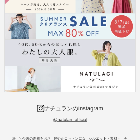
ナチュランのInstagram
@natulan_official
ー再入荷決
＼今週の新着をおさ
軽やかコットンにな
シルエット・素材・
今だけフ