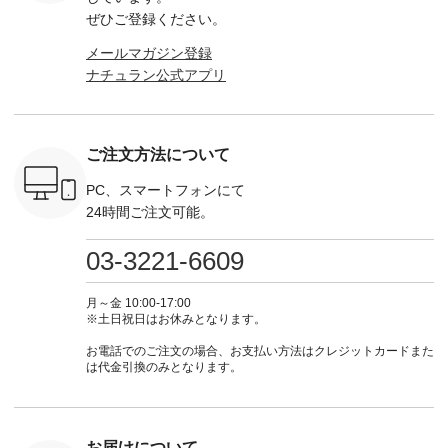
-------------
なセットアップやワ
真のタグをタップ ま
ロフィール
ボタンフ
ぜひご登録ください。
っと
ンピース、ブラウス
たはプロフィール
（@natulan_official）
ース ¥18
ネンのよく
などが新登場！ そし
（@natulan_official）
からどうぞ 「ナチュ
込） [ 
メールマガジン登録
パンツ
て、大人気「よくば
からどうぞ 「ナチュ
ラン」で 注文番号や
KOA-252W
ナチュラン公式アプリ
込） [ 注
りパンツ」予約販売
ラン」で 注文番号や
商品名を検索してみ
■【慶弔
R-262P-
がスタートしていま
商品名を検索してみ
てくださいね。
な日のボ
す♪ お見逃しなく！
てくださいね。
#lifewear #fashion
インワ
 お買
-------------------------
#lifewear #fashion
#natulan #今日のコ
¥18,70
真のタグを
---- 今週のご紹介ア
#natulan #今日のコ
ーデ #コーディネー
注文番号
ご注文方法について
たはプロフ
イテム ----------------
ーデ #コーディネー
ト #ファッション #
252W-22369 ] -
ール
------------- ＜1枚目
ト #ファッション #
ナチュラル #日々の
--------------
_official）
右・2枚目＞ ■ista-
ナチュラル #日々の
暮らし #暮らしを楽
お買い物
PC、スマートフォンにて
チュ
ire もっと選べるリ
暮らし #暮らしを楽
しむ #シンプルライ
グをタップ
24時間ご注文可能。
注文番号や
ネンのよくばりパン
しむ #シンプルライ
フ #シンプルコーデ
ロフ
検索してみ
ツ ¥9,900（税込） [
フ #シンプルコーデ
#大人女子 #ワンピ
（@natulan
さいね。
注文番号：IIR-262P-
#大人女子 #カーデ
ース #デニム #デニ
からどうぞ 「ナ
03-3221-6609
 #fashion
29223 ] ＜1枚目左・
ィガン #羽織り #シ
ムワンピ #別注 #夏
ラン」で 
n #今日のコ
3～4枚目＞ ■so コ
アーカーデ #コット
コーデ #D*g*y #ディ
商品名を
ーディネー
ットンリネンパナマ
ン #夏の羽織 #夏コ
ージーワイ #natulan
てくだ
月～金 10:00-17:00
ッション #
クロス 2wayTライ
ーデ #andyarn #アン
#ナチュラン
#lifewear
※土日祝日はお休みとなります。
 #日々の
ンブラウス
ドヤーン #オリジナ
#natulan_official.
#natula
暮らしを楽
¥7,590（税込） [ 注
ルブランド #natulan
ーデ #コ
お電話でのご注文の場合、お支払い方法はクレジットカードまた
ンプルライ
文番号：CSO-263T-
#ナチュラン
ト #ファ
は代金引換のみとなります。
プルコーデ
31348 ] コットンリ
#natulan_official.
ナチュラル
#パンツ #
ネンパナマクロス
暮らし #
ツ #よく
イージーテーパード
しむ #シ
 #テーパ
パンツ ¥7,590（税
フ #シン
 #限定カ
込） [ 注文番号：
#大人女子
お届けについて