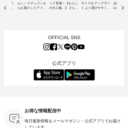
-ire | よく
らい／ ナチュランか
って登場！【わたし
サイズをアップデー
点購入で1
ツ】予約販
らお届けしたアイテ
の大人服。】 さらり
ト より選びやすく【
Luuna m
ムから スタッフが気
と涼し気なシアーカ
D*g*y 】別注リブデ
用ノーカ
もに大きな
になるものをピック
ーディガン ・ 人気
ニムワンピース ・
ット ・ 身に纏うだ
だき、 一
アップ👆 ・ [ This
のシアーカーディガ
心地よく着られるデ
けでほっ
は早々に完
week's NEW
ンが軽くて、 お手入
イリーウェアが人気
地を大切に
 15周年
ARRIVAL ] //
れも簡単なコットン
の 「D*g*y」 より、
ーマル服
くばりパン
2026/07/26 -
素材になりました。
毎年大人気のナチュ
ルブランド「
OFFICIAL SNS
2026/08/01 // ✨✨ナ
ほんのり透ける生地
ラン別注 リブデニム
miu 」か
き、 この
チュラン15周年記念
が、女性らしさを演
ワンピースが登場。
フォーマ
の再入荷が
✨✨ 8月より、
出し、 羽織るだけで
シルエットや素材を
トが仲間入り
。 今回
12,000円（税込）以
今年らしい装いに。
見直し、 さらに魅力
ピースと
10色のカ
上ご購入いただいた
レイヤードスタイル
的になったアイテム
を考え、 
公式アプリ
改めて詳し
お客様へ 人気イラス
が楽しめて、 季節の
を 詳しくご紹介いた
エット、
ます。 限
トレーター、よしい
変わり目に重宝する
します。 モデル身
丁寧に設計。 
を手に入れ
ちひろさん
アイテムです。 モデ
長：164cm / 着用サ
日を心地
だけのチャ
（@chocochop2）
ル身長：168cm -----
イズ：PLUS ---------
る一着に
ひこの機会
描き下ろし 【第2
------------------------
--------------------
た。 モデル身長：
なく！ ▼
弾】レモン柄コット
&yarn -----------------
D*g*y -----------------
164cm ----------------
荷したカラ
ンバッグをプレゼン
------------ ■コットン
------------ ■リブ使い
---------
色） ・コ
ト中です💓 8月にな
シアーVネックカー
デニムワンピース
miu --------
トマト ・
りました☀ 旅行や帰
ディガン ¥7,500（税
¥9,680（税込） ・ネ
--------- ■【慶弔両
モモ ・グ
省、レジャーなど楽
込） ・スモークブル
イビー ・ブラック [
用】ノー
ー ・スミ
しい予定を計画され
ー ・ブラック ・ネ
注文番号：DCO-
ーマルジ
お得な情報配信中
マメ ・レ
ている方も多いかと
イビー [ 注文番号：
264W-30707 ] -------
¥16,50
ルーベリー
思います🌿 今週は、
GRE-263T-30614 ] -
---------------------- ▶️
注文番号
毎日最新情報をメールマガジン・
公式アプリでお届け
----
暑さ本番のこれから
-------------------------
お買い物は写真のタ
262O-31095 
--------
にぴったりな 涼し気
--- ▶️ お買い物は写
グをタップ またはプ
弔両用】
しています。