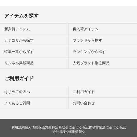
#fashion #natulan #
今日のコーデ #コー
ディネート #ファッ
アイテムを探す
ション #ナチュラル
#ナチュラン #日々
の暮らし #暮らしを
新入荷アイテム
再入荷アイテム
楽しむ #シンプルラ
イフ #シンプルコー
カテゴリから探す
ブランドから探す
デ #大人女子 #夏コ
ーデ #真夏コーデ #
特集一覧から探す
ランキングから探す
暑さ対策 #コーデ #
リネン
#natulan_official.
リンネル掲載商品
人気ブランド別注商品
ご利用ガイド
はじめての方へ
ご利用ガイド
よくあるご質問
お問い合わせ
利用規約
個人情報保護方針
特定商取引に基づく表記
古物営業法に基づく表記
会社概要
採用情報