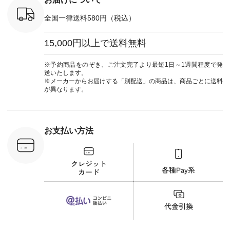
荷 #15周
CSO-263P-31349 ]
マル #ブ
#夏コーデ
＜5～6枚目＞
ーマル #
全国一律送料580円（税込）
re #イスタイ
■&yarn ピンタック
#ワンピー
#natulan
ワンピース
葬祭 #Luu
ュラン
¥12,900（税込） [
ウナミウ 
15,000円以上で送料無料
ficial.
注文番号：MTO-
ルブランド #natu
263W-29752 ] ＜7～
#ナチ
8枚目＞ ■UNPLE ボ
#natulan_of
※予約商品をのぞき、ご注文完了より最短1日～1週間程度で発
ールカーゴイージー
送いたします。
パンツ ¥11,550（税
※メーカーからお届けする「別配送」の商品は、商品ごとに送料
込） [ 注文番号：
が異なります。
UNL-254P-18377 ]
＜9枚目＞ ■Lintu
Laulu 立体フラワー
刺繍ブラウス
¥8,800（税込） [ 注
お支払い方法
文番号：YCC-263T-
30689 ] ---------------
-------------- ▶️商品詳
細やお買い物は写真
のタグをタップ また
はプロフィール
（@natulan_official）
から 「ナチュラン」
のサイトにアクセス
して 注文番号や商品
名を検索してみてく
ださいね。 #lifewear