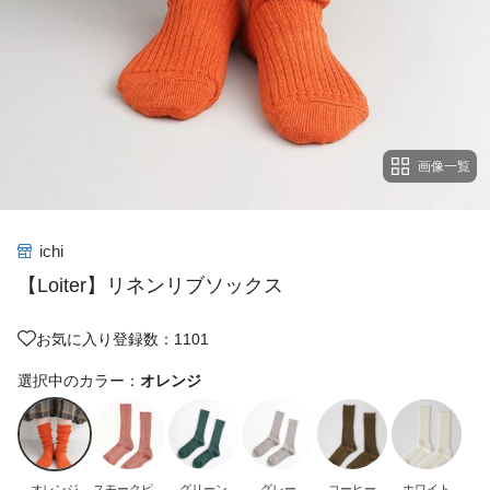
画像一覧
ichi
【Loiter】リネンリブソックス
お気に入り登録数：1101
選択中のカラー：
オレンジ
オレンジ
スモークピン
グリーン
グレー
コーヒー
ホワイト