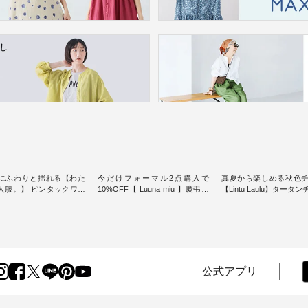
にふわりと揺れる【わた
今だけフォーマル2点購入で
真夏から楽しめる秋色
人服。】 ピンタックワン
10%OFF【 Luuna miu 】慶弔両
【Lintu Laulu】タータ
ンピースス
用ノーカラージャケット ・ 身に
ギャザースカート ・ ゆったりと
を楽しめるのは、 夏のお
纏うだけでほっとする着心地を
した着心地の大人の日
味。 今回ご紹介す
大切にした フォーマル服のオリ
案する、 ナチュランオ
 袖を通すだけでちょっと
ジナルブランド「 Luuna miu 」
ブランド「 Lintu Laulu
り、 見た目にも涼し気な
から、 新たにフォーマルジャケ
季節をまたいで穿ける
常から夏休みの
ットが仲間入り。 ワンピースと
スカートが新登場。 真夏にうれ
けまで、 暑い夏にぴった
のバランスを考え、 丈感やシル
しい涼やかさと、 秋を
公式アプリ
す。 モデル身長：
エット、着心地まで丁寧に設
きる落ち着いた色合い
-------
計。 特別な日を心地よく過ごせ
えたアイテムを、 詳し
-------------------------- ■
る一着に仕上げました。 モデル
します。 モデル身長：164cm ---