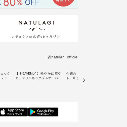
@natulan_official
チェック
【 HEAVENLY 】軽やかに華や
今週の「スタッフコーディネー
&yarn
ンチェック
ぐ、フリルネックプルオーバー
ト」👖 ナチュランスタッフのリ
プルオ
・ 天然素材を生かしたナチュラ
アルなコーディネートをご紹介
・ ナチュランオリジナルブラン
常着を提
ルスタイルで人気の
します♪ 今回は、8/1に再入荷
ド「&
リジナル
「HEAVENLY」から、 新作プル
し、 すでに残りわずかとなって
周年を迎
 」から、
オーバーが届きました。 ほんの
いる大人気の ナチュラン15周年
トを着
チェック
り透け感のある涼やかな生地
記念アイテム 「もっと選べるリ
るイ
に、 ふんわりとしたフリルをあ
ネンのよくばりパンツ」 をスタ
客様の
先取りで
しらった襟元が印象的。 シンプ
ッフが着用してみました🌿 身長
リネ
を兼ね備
ルな装いに、 さりげない華やぎ
ごとのサイズ感や着用感など、
ルオ
くご紹介
を添えてくれる一枚です。 モデ
ぜひ参考にしてみてください
ナチ
ル身長：164cm --------------------
ね。 ＝＝＝＝＝＝＝＝＝＝＝
ットに