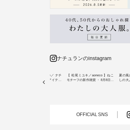
ナチュランのInstagram
sta-
＼今週の新着をおさらい／ ナチ
【 松尾ミユキ／aoneco 】ねこ
夏の風
予約販売
ュランからお届けしたアイテム
モチーフの新作雑貨 ・ 8月8日の
しの大
から スタッフが気になるものを
「世界猫の日」を前に、 愛らし
ピース ・ 軽やかなワ
一部カ
ピックアップ👆 ・ [ This week's
いネコモチーフのアイテムを特
タイル
 15周
NEW ARRIVAL ] // 2026/07/26 -
集。 ナチュランでも人気の
しゃれの醍醐
たく
2026/08/01 // ✨✨ナチュラン15周
「m.m（松尾ミユキ）」と
るのは
 この
年記念✨✨ 8月より、12,000円
「aoneco」から、 持っているだ
ひんや
しまし
（税込）以上ご購入いただいた
けで気分が上がる バッグや雑貨
ワンピース。 日
お客様へ 人気イラストレータ
をご紹介します。 -----------------
お出か
OFFICIAL SNS
介しま
ー、よしいちひろさん
------------ 松尾ミユキ -------------
りの新作で
（@chocochop2）描き下ろし
---------------- ■松尾ミユキ シア
168cm ----------------------
ひこの
【第2弾】レモン柄コットンバッ
ーバッグ ¥3,080（税込） ・
&yarn ---