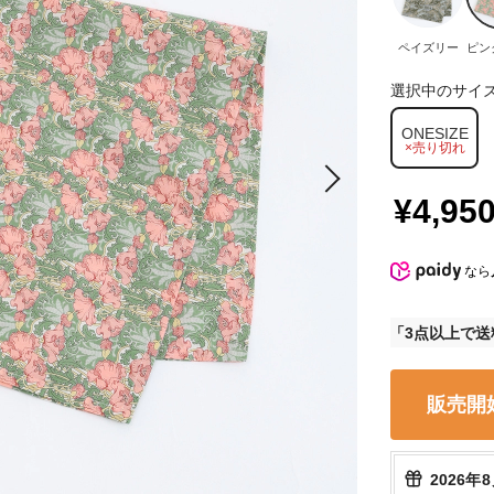
ペイズリー
ピン
選択中のサイ
ONESIZE
×売り切れ
¥4,95
なら
3点以上で送
販売開
2026年