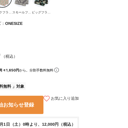
クフラワ
スモールフラ
ビッグフラワ
ー
ワー
ー
ズ：
ONESIZE
0
（税込）
月々1,650円
から。分割手数料無料
料無料
お気に入り追加
始お知らせ登録
8月1日（土）0時より、12,000円（税込）