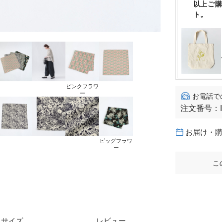
以上ご
ト。
ピンクフラワ
ー
お電話で
注文番号：
お届け・
ビッグフラワ
ー
こ
サイズ
レビュー