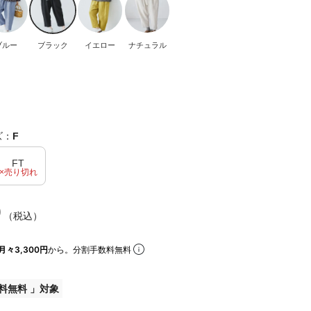
ブルー
ブラック
イエロー
ナチュラル
ズ：
F
FT
×売り切れ
0
（税込）
月々3,300円
から。分割手数料無料
料無料