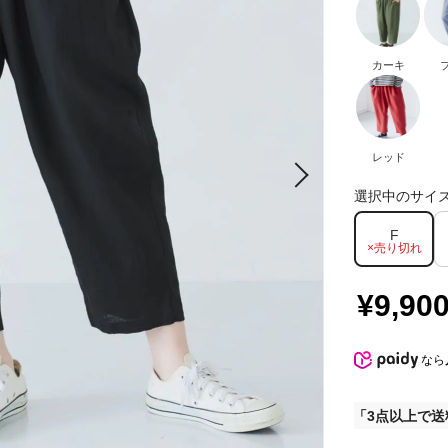
カーキ
レッド
選択中のサイ
F
×売り切れ
¥9,90
なら
3点以上で送