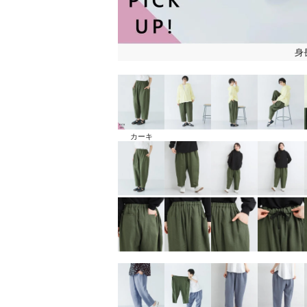
身
カーキ