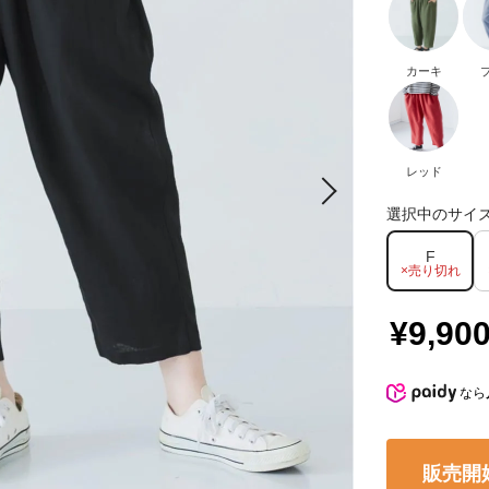
カーキ
レッド
選択中のサイ
F
×売り切れ
¥9,90
なら
販売開