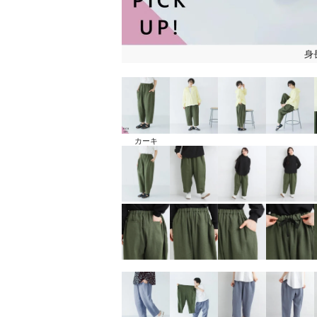
身
カーキ