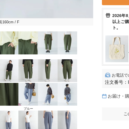
2026年
以上ご
長160cm
/ F
ト。
お電話で
注文番号：
お届け・
ブルー
こ