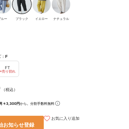
ブルー
ブラック
イエロー
ナチュラル
ズ：
F
FT
×売り切れ
0
（税込）
月々3,300円
から。分割手数料無料
お気に入り追加
始お知らせ登録