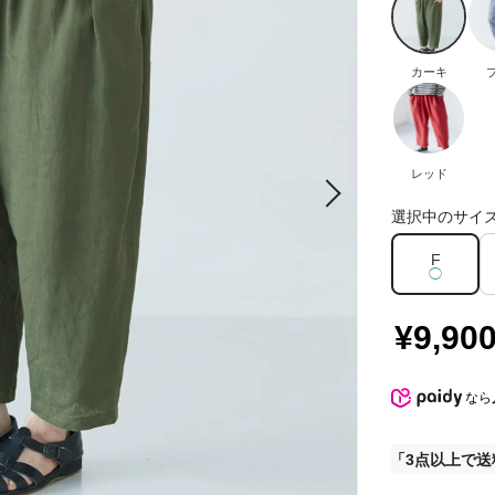
カーキ
レッド
選択中のサイ
F
◯
¥9,90
なら
3点以上で送