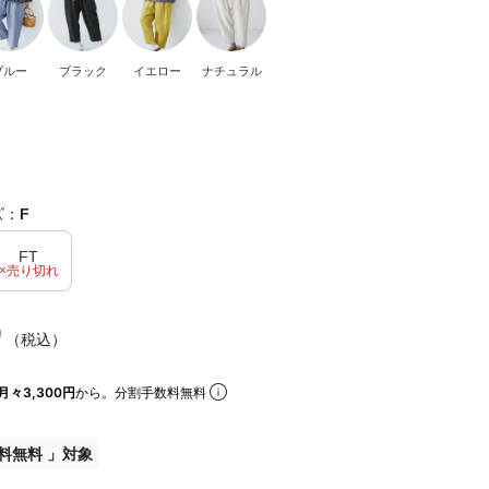
ブルー
ブラック
イエロー
ナチュラル
ズ：
F
FT
×売り切れ
0
（税込）
月々3,300円
から。分割手数料無料
料無料