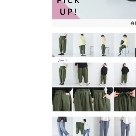
身
カーキ