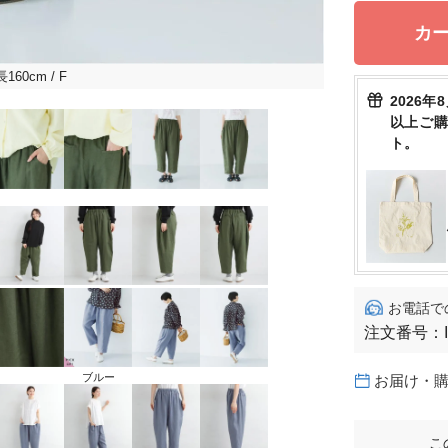
カ
長160cm
/ F
2026年
以上ご
ト。
お電話で
注文番号：
ブルー
お届け・
こ