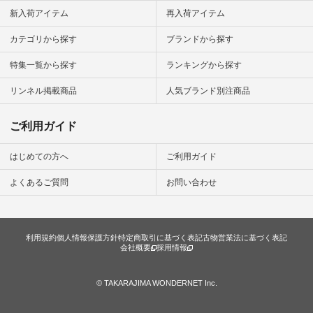
#暮らしを
新入荷アイテム
再入荷アイテム
シンプルラ
ンプルコー
カテゴリから探す
ブランドから探す
女子 #夏コ
夏コーデ #
特集一覧から探す
ランキングから探す
#コーデ #
ネン
ficial.
リンネル掲載商品
人気ブランド別注商品
ご利用ガイド
はじめての方へ
ご利用ガイド
よくあるご質問
お問い合わせ
利用規約
個人情報保護方針
特定商取引に基づく表記
古物営業法に基づく表記
会社概要
採用情報
© TAKARAJIMA WONDERNET Inc.