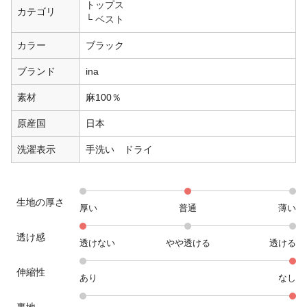
トップス
カテゴリ
ベスト
カラー
ブラック
ブランド
ina
素材
麻100％
原産国
日本
洗濯表示
手洗い ドライ
生地の厚さ
厚い
普通
薄い
透け感
透けない
やや透ける
透ける
伸縮性
あり
なし
裏地