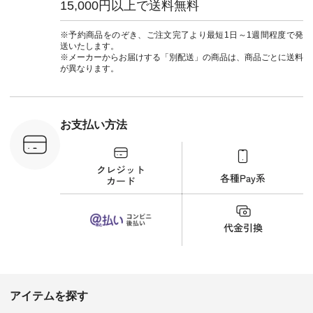
15,000円以上で送料無料
：MTO-
（@natulan_official）
ルブランド #natulan
] ＜7～
からどうぞ 「ナチュ
#ナチュラン
UNPLE ボ
ラン」で 注文番号や
#natulan_official.
※予約商品をのぞき、ご注文完了より最短1日～1週間程度で発
ゴイージー
商品名を検索してみ
送いたします。
1,550（税
てくださいね。
※メーカーからお届けする「別配送」の商品は、商品ごとに送料
注文番号：
#lifewear #fashion
が異なります。
-18377 ]
#natulan #今日のコ
■Lintu
ーデ #コーディネー
立体フラワー
ト #ファッション #
ラウス
ナチュラル #日々の
税込） [ 注
暮らし #暮らしを楽
お支払い方法
C-263T-
しむ #シンプルライ
フ #シンプルコーデ
商品詳
#大人女子 #猫 #猫グ
い物は写真
ッズ #世界猫の日 #
ップ また
バッグ #財布 #ポー
フィール
チ #マグカップ #猫
_official）
雑貨 #松尾ミユキ
チュラン」
#aoneco #アオネコ
にアクセス
#natulan #ナチュラ
番号や商品
ン #natulan_official.
してみてく
ar
#natulan #
デ #コー
 #ファッ
アイテムを探す
ナチュラル
ン #日々