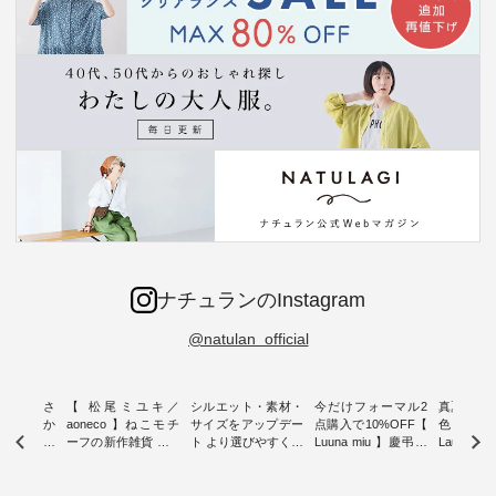
ナチュランのInstagram
@natulan_official
新着をおさ
【 松尾ミユキ／
シルエット・素材・
今だけフォーマル2
真夏から
チュランか
aoneco 】ねこモチ
サイズをアップデー
点購入で10%OFF【
色チェック
したアイテ
ーフの新作雑貨 ・ 8
ト より選びやすく【
Luuna miu 】慶弔両
Laulu
タッフが気
月8日の「世界猫の
D*g*y 】別注リブデ
用ノーカラージャケ
ェックギ
のをピック
日」を前に、 愛らし
ニムワンピース ・
ット ・ 身に纏うだ
ート ・ ゆったりと
s
いネコモチーフのア
心地よく着られるデ
けでほっとする着心
した着心