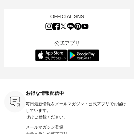
s NEW
イテムを特集。 ナチ
イリーウェアが人気
地を大切にした フォ
日常着を
L ] //
ュランでも人気の
の 「D*g*y」 より、
ーマル服のオリジナ
ナチュラ
7/26 -
「m.m（松尾ミユ
毎年大人気のナチュ
ルブランド「 Luuna
ルブランド「
OFFICIAL SNS
/ ✨✨ナ
キ）」と
ラン別注 リブデニム
miu 」から、 新たに
Laulu 
5周年記念
「aoneco」から、
ワンピースが登場。
フォーマルジャケッ
をまたい
月より、
持っているだけで気
シルエットや素材を
トが仲間入り。 ワン
ェックス
円（税込）以
分が上がる バッグや
見直し、 さらに魅力
ピースとのバランス
登場。 真夏にうれし
いただいた
雑貨をご紹介しま
的になったアイテム
を考え、 丈感やシル
い涼やかさ
公式アプリ
人気イラス
す。 -------------------
を 詳しくご紹介いた
エット、着心地まで
先取りで
ー、よしい
---------- 松尾ミユキ
します。 モデル身
丁寧に設計。 特別な
いた色合
ろさん
-------------------------
長：164cm / 着用サ
日を心地よく過ごせ
えたアイテ
ochop2）
---- ■松尾ミユキ
イズ：PLUS ---------
る一着に仕上げまし
しくご紹
し 【第2
シアーバッグ
--------------------
た。 モデル身長：
モデル身長
ン柄コット
¥3,080（税込） ・
D*g*y -----------------
164cm ----------------
-------------
をプレゼン
Momo ・Leo ・
------------ ■リブ使い
------------- Luuna
---- Lintu L
にな
Maron ・Stella [ 注文
デニムワンピース
miu --------------------
-------------
 旅行や帰
番号：EMW-263B-
¥9,680（税込） ・ネ
--------- ■【慶弔両
タータン
ャーなど楽
31376 ] ■松尾ミユ
イビー ・ブラック [
用】ノーカラーフォ
ャザー
を計画され
キ キャットヘアク
注文番号：DCO-
ーマルジャケット
¥9,900
お得な情報配信中
も多いかと
リップ ¥1,320（税
264W-30707 ] -------
¥16,500（税込） [
ッド系 ・
は、
込） ・Noisettes ・
---------------------- ▶️
注文番号：KOA-
[ 注文番
毎日最新情報をメールマガジン・
公式アプリでお届け
のこれから
Pepper ・Chloe [ 注
お買い物は写真のタ
262O-31095 ] ■【慶
263S-27183 ] --
な 涼し気
文番号：EMW-
グをタップ またはプ
弔両用】大切な日の
-------------
しています。
アップやワ
262A-31375 ] ■松尾
ロフィール
ボタンフレアワンピ
お買い物
ぜひご登録ください。
、ブラウス
ミユキ キャットハ
（@natulan_official）
ース ¥18,700（税
グをタップ
！ そし
ンドルマグ ¥
からどうぞ 「ナチュ
込） [ 注文番号：
ロフ
メールマガジン登録
気「よくば
¥1,650（税込） ・
ラン」で 注文番号や
KOA-252W-22368 ]
（@natulan
ナチュラン公式アプリ
」予約販売
Pumpkin ・Noisettes
商品名を検索してみ
■【慶弔両用】大切
からどうぞ 「ナ