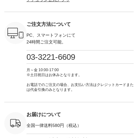
トしていま
・Pepper ・Chloe [
てくださいね。
な日のボウタイAラ
ラン」で 
逃しなく！
注文番号：EMW-
#lifewear #fashion
インワンピース
商品名を
------------
262K-31378 ] --------
#natulan #今日のコ
¥18,700（税込） [
てくだ
---------------------
ーデ #コーディネー
注文番号：KOA-
#lifewear
ご注文方法について
----------
aoneco ---------------
ト #ファッション #
252W-22369 ] -------
#natula
枚目
-------------- ■がま口
ナチュラル #日々の
---------------------- ▶️
ーデ #コ
 ■ista-
ロングウォレット
暮らし #暮らしを楽
お買い物は写真のタ
ト #ファ
PC、スマートフォンにて
っと選べるリ
¥19,690（税込） ・
しむ #シンプルライ
グをタップ またはプ
ナチュラル
24時間ご注文可能。
くばりパン
グレージュ ・ブルー
フ #シンプルコーデ
ロフィール
暮らし #
0（税込） [
グリーン ・ミモザイ
#大人女子 #ワンピ
（@natulan_official）
しむ #シ
R-262P-
エロー ・シルエット
ース #デニム #デニ
からどうぞ 「ナチュ
フ #シン
03-3221-6609
ブルー [ 注文番号：
ムワンピ #別注 #夏
ラン」で 注文番号や
#大人女子
 ■so コ
NCO-262C-31607 ]
コーデ #D*g*y #ディ
商品名を検索してみ
ト #フレ
ネンパナマ
■がま口 ミニウォレ
ージーワイ #natulan
てくださいね。
#チェック
月～金 10:00-17:00
wayTライ
ット ¥9,790（税込）
#ナチュラン
#lifewear #fashion
タンチェッ
※土日祝日はお休みとなります。
ラウス
[ 注文番号：NCO-
#natulan_official.
#natulan #今日のコ
#夏コーデ 
税込） [ 注
242C-08057 ] ■ラテ
ーデ #コーディネー
Laulu 
お電話でのご注文の場合、お支払い方法はクレジットカードまた
O-263T-
ィストート
ト #ファッション #
ル #オリ
は代金引換のみとなります。
¥12,980（税込） [
ナチュラル #日々の
ンド #natulan #ナチ
マクロス
注文番号：NCO-
暮らし #暮らしを楽
ュ
テーパード
262B-31610 ] ■キー
しむ #シンプルライ
#natulan_of
,590（税
カバー ¥2,970（税
フ #シンプルコーデ
注文番号：
込） [ 注文番号：
#大人女子 #フォー
お届けについて
-31349 ]
NCO-222C-00150 ] -
マル #ブラックフォ
6枚目＞
-------------------------
ーマル #ジャケット
全国一律送料580円（税込）
 ピンタック
--- ▶️ お買い物は写
#ワンピース #冠婚
ピース
真のタグをタップ ま
葬祭 #Luunamiu #ル
0（税込） [
たはプロフィール
ウナミウ #オリジナ