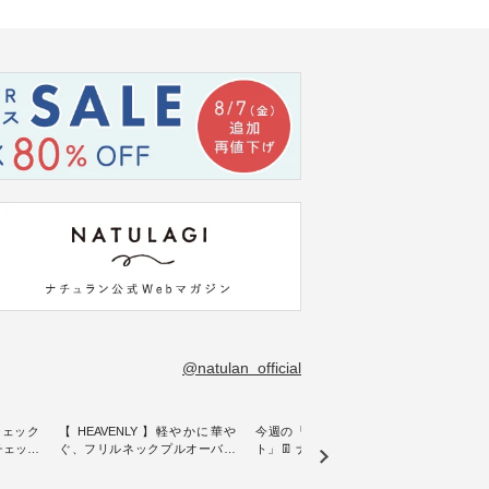
@natulan_official
チェック
【 HEAVENLY 】軽やかに華や
今週の「スタッフコーディネー
&yarn
ンチェック
ぐ、フリルネックプルオーバー
ト」👖 ナチュランスタッフのリ
プルオ
・ 天然素材を生かしたナチュラ
アルなコーディネートをご紹介
・ ナチュランオリジナルブラン
常着を提
ルスタイルで人気の
します♪ 今回は、8/1に再入荷
ド「&