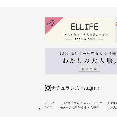
ナチュランのInstagram
sta-
＼今週の新着をおさらい／ ナチ
【 松尾ミユキ／aoneco 】ねこ
夏の風
予約販売
ュランからお届けしたアイテム
モチーフの新作雑貨 ・ 8月8日の
しの大
から スタッフが気になるものを
「世界猫の日」を前に、 愛らし
ピース ・ 軽やかなワ
一部カ
ピックアップ👆 ・ [ This week's
いネコモチーフのアイテムを特
タイル