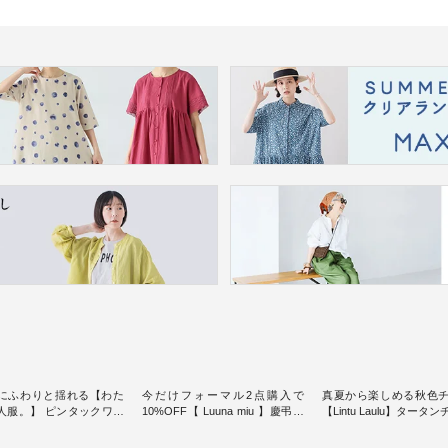
にふわりと揺れる【わた
今だけフォーマル2点購入で
真夏から楽しめる秋色
人服。】 ピンタックワン
10%OFF【 Luuna miu 】慶弔両
【Lintu Laulu】タータ
ンピースス
用ノーカラージャケット ・ 身に
ギャザースカート ・ ゆったりと
を楽しめるのは、 夏のお
纏うだけでほっとする着心地を
した着心地の大人の日