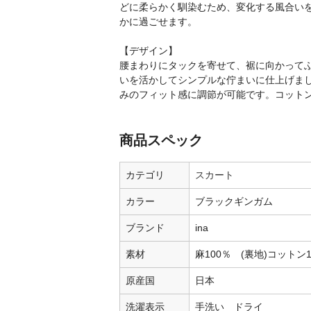
どに柔らかく馴染むため、変化する風合い
かに過ごせます。
【デザイン】
腰まわりにタックを寄せて、裾に向かって
いを活かしてシンプルな佇まいに仕上げま
みのフィット感に調節が可能です。コット
商品スペック
カテゴリ
スカート
カラー
ブラックギンガム
ブランド
ina
素材
麻100％ (裏地)コットン1
原産国
日本
洗濯表示
手洗い ドライ