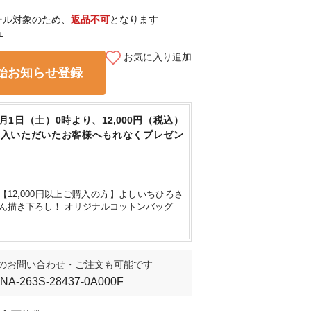
ール対象のため、
返品不可
となります
ら
身長161cm
/ F
お気に入り追加
始お知らせ登録
8月1日（土）0時より、12,000円（税込）
購入いただいたお客様へもれなくプレゼン
【12,000円以上ご購入の方】よしいちひろさ
ん描き下ろし！ オリジナルコットンバッグ
のお問い合わせ・ご注文も可能です
INA-263S-28437-0A000F