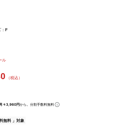
ズ：
F
ール
80
（税込）
月々3,960円
から。分割手数料無料
料無料