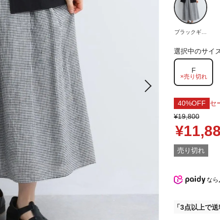
ブラックギン
ガム
選択中のサイ
F
×売り切れ
40%OFF
セ
¥19,800
¥11,8
売り切れ
なら
3点以上で送