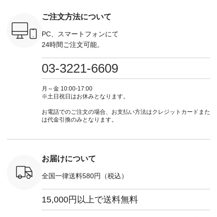
 #fashion
ータンチェック ・ナ
てくださいね。
ロマメ [ 注文番号：
・ブルー
n #今日のコ
チュラル ・チャコー
#lifewear #fashion
IIR-262P-29223 ] ----
ル ・ピン
ご注文方法について
ーディネー
ル [ 注文番号：
#natulan #今日のコ
-------------------------
ラル ・ブ
ッション #
CSO-263P-31349 ] -
ーデ #コーディネー
①スタッフ：koishi /
チュラル 
 #日々の
-------------------------
ト #ファッション #
身長155cm ▼スタッ
ブラック 
PC、スマートフォンにて
暮らしを楽
--- ▶️ お買い物は写
ナチュラル #日々の
フコメント 上ほどよ
ブラック 
24時間ご注文可能。
ンプルライ
真のタグをタップ ま
暮らし #暮らしを楽
い厚みのリネンで軽
×ブラック
プルコーデ
たはプロフィール
しむ #シンプルライ
いのに透けないのは
号：MTO
 #パンツ
（@natulan_official）
フ #シンプルコーデ
嬉しいです。 暑い夏
31965 ] ---------------
03-3221-6609
カーゴパン
からどうぞ 「ナチュ
#大人女子 #シャツ #
もこれだったら涼し
-------------- ▶️
ゴパンツコ
ラン」で 注文番号や
シャツコーデ #フリ
く過ごせますね♪ ピ
い物は写
夏コーデ
商品名を検索してみ
ルシャツ #チェック
ンク×ピンクの組み
タップ ま
月～金 10:00-17:00
 #アンプル
てくださいね。
シャツ #チェックシ
合わせにしたかった
ィ
※土日祝日はお休みとなります。
n #ナチュラ
#lifewear #fashion
ャツコーデ #夏コー
ので、 ピンクのボー
（@natulan
official.
#natulan #今日のコ
デ #HEAVENLY #ヘ
ダーをシアーブラウ
からどうぞ 「ナ
お電話でのご注文の場合、お支払い方法はクレジットカードまた
ーデ #コーディネー
ブンリー #natulan #
スのインナーに合わ
ラン」で 
は代金引換のみとなります。
ト #ファッション #
ナチュラン
せてみました。 -----
商品名を
ナチュラル #日々の
#natulan_official.
------------------------
てくだ
暮らし #暮らしを楽
②スタッフ：sk / 身
#lifewear
しむ #シンプルライ
長150cm ▼スタッフ
#natula
フ #シンプルコーデ
コメント ウエストが
ーデ #コ
お届けについて
#大人女子 #ブラウ
ゴムでしっかりと留
ト #ファ
ス #パンツ #コット
まっているので、 安
ナチュラル
全国一律送料580円（税込）
ンリネン #パマナク
心してはくことがで
暮らし #
ロス #パマナ織り #
きます♪ ボトムスが
しむ #シ
セットアップ #涼コ
ちょっと暗い色味な
フ #シン
15,000円以上で送料無料
ーデ #夏コーデ #so
のでトップスは明る
#大人女子
#エスオー #natulan
い色を。 シンプルに
ットコーデ