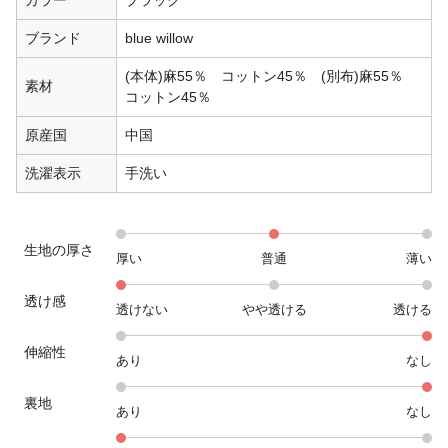
カラー
ブラック
ブランド
blue willow
(本体)麻55％ コットン45％ (別布)麻55％
素材
コットン45％
原産国
中国
洗濯表示
手洗い
生地の厚さ
厚い
普通
薄い
透け感
透けない
やや透ける
透ける
伸縮性
あり
なし
裏地
あり
なし