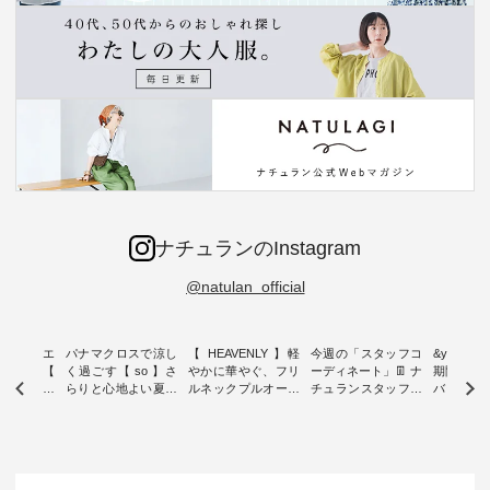
ナチュランのInstagram
@natulan_official
ーブシルエ
パナマクロスで涼し
【 HEAVENLY 】軽
今週の「スタッフコ
&yarn 9th
効いた【
く過ごす【 so 】さ
やかに華やぐ、フリ
ーディネート」👖 ナ
期間限定 
 】ボールカ
らりと心地よい夏コ
ルネックプルオーバ
チュランスタッフの
バー×サ
ジーパンツ
ーデ ・ 毎日の“とっ
ー ・ 天然素材を生
リアルなコーディネ
ット ・ ナチュラン
ても”になれる、 ス
かしたナチュラルス
ートをご紹介します
オリジナ
ルな服を提
タンダードな服を提
タイルで人気の
♪ 今回は、8/1に再入
「&yarn
NPLE 」
案する「so（エスオ
「HEAVENLY」か
荷し、 すでに残りわ
げさまで
やかなはき
ー）」。 今回は、独
ら、 新作プルオーバ
ずかとなっている大
えました。 「サ