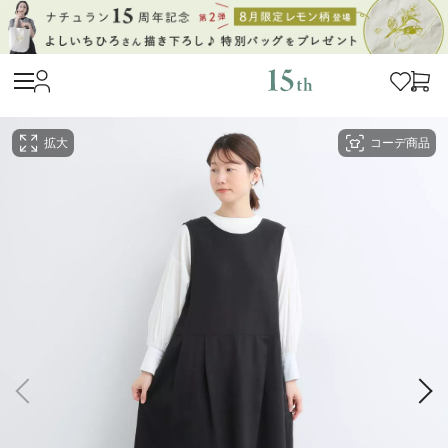
拡大
コーデ商品