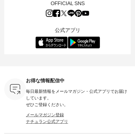
れいなシル
特の凹凸と軽やかな
ーが届きました。 ほ
人気の ナチュラン
ットを着
OFFICIAL SNS
両立した、
風合いを持つ パナマ
んのり透け感のある
15周年記念アイテム
れど、 合
ーゴイージ
織で仕立てた、
涼やかな生地に、 ふ
「もっと選べるリネ
ナーが難
のご紹介。
2wayブラウスとイ
んわりとしたフリル
ンのよくばりパン
うお客様
るコットン
ージーテーパードパ
をあしらった襟元が
ツ」 をスタッフが着
えして、 
体的なフォ
ンツをご紹介しま
印象的。 シンプルな
用してみました🌿 身
ンサロペ
公式アプリ
、 カジュ
す。 コットンリネン
装いに、 さりげない
長ごとのサイズ感や
ダープル
らも大人ら
のさらりとした肌ざ
華やぎを添えてくれ
着用感など、 ぜひ参
セットでご
テムです。
わりで、 汗ばむ季節
る一枚です。 モデル
考にしてみてくださ
チュラル
：165cm
にも心地よく、 単品
身長：164cm --------
いね。 ＝＝＝＝＝＝
のサロペッ
------------
でもセットアップで
---------------------
＝＝＝＝＝
ルー・ピ
-----------
も楽しめる2つのア
HEAVENLY -----------
8/10（月）AM9:59ま
ックのプ
----- ■ボ
イテムです。 --------
------------------ ■チ
で🎫 ＼涼しいリネン
を組み合わ
ゴイージー
--------------------- so
ェックシャーリング
服ウィーク開催中⏰
6セット
1,550（税
-------------------------
フリルネックプルオ
／ 対象のリネン
す。 販売は8月10日
ーキ ・ブ
---- ■コットンリネ
ーバー ¥12,650（税
100％アイテムを合
までの期
ベージュ [
ンパナマクロス
込） ・ホワイト×ブ
計5,000円以上ご購
す。 ぜひ
お得な情報配信中
：UNL-
2wayTラインブラウ
ラック ・ネイビー
入いただくと 使える
覧ください。 
------
ス ¥7,590（税込）
・オフ [ 注文番号：
【送料無料】クーポ
身長：160c
毎日最新情報をメールマガジン・
公式アプリでお届け
-------- ▶️
・グレー ・タータン
DLW-263T-30714 ] --
ンをプレゼント中◎
-------------
は写真のタ
チェック ・ナチュラ
-------------------------
＝＝＝＝＝＝＝＝＝
---- &yarn 
しています。
 またはプ
ル ・チャコール [ 注
-- ▶️ お買い物は写真
＝＝ ▼今週の「スタ
---------------
ぜひご登録ください。
ィール
文番号：CSO-263T-
のタグをタップ また
ッフコーディネー
わず決ま
_official）
31348 ] ■コットンリ
はプロフィール
ト」着用アイテム ■
ーT×サロ
メールマガジン登録
チュ
ネンパナマクロス
（@natulan_official）
もっと選べるリネン
ト ¥19,
ナチュラン公式アプリ
注文番号や
イージーテーパード
からどうぞ 「ナチュ
のよくばりパンツ
＜8月10日 
検索してみ
パンツ ¥7,590（税
ラン」で 注文番号や
¥9,900（税込） ・モ
で上記【1
さいね。
込） ・グレー ・タ
商品名を検索してみ
モ ・コーヒー ・ク
タイムセ