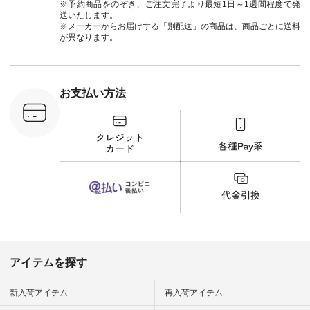
#ナチュラン
なりすぎないよう
ーコーデ 
※予約商品をのぞき、ご注文完了より最短1日～1週間程度で発
#natulan_official.
に、 ビスチェを重ね
ト #サロ
送いたします。
てトレンド感をプラ
ツ #ボー
※メーカーからお届けする「別配送」の商品は、商品ごとに送料
スしました。 --------
#夏コーデ #
が異なります。
--------------------- ③
#アン
スタッフ：uruma /
#natula
身長160cm ▼スタッ
ン #natulan_
フコメント カジュア
ルなイメージでした
お支払い方法
が、 きれいめにもマ
ッチするという意外
な一面を発見できま
した！ 腰周りが気に
なってスカートをは
くことが多いのです
が、 これなら自然に
体型もカバーしてく
れるので スカート派
の方にもおすすめし
たい一本です。 -----
------------------------
▶️商品詳細やお買い
物は写真のタグをタ
ップ またはプロフィ
アイテムを探す
ール
（@natulan_official）
から 「ナチュラン」
新入荷アイテム
再入荷アイテム
のサイトにアクセス