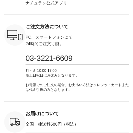
ナチュラン公式アプリ
さいね。
¥9,900（税込） [ 注
からの 最新の撮影シ
ラン」で 注文番号や
商品名を
 #fashion
文番号：IIR-262P-
ョット📷では、ニッ
商品名を検索してみ
てくだ
n #今日のコ
29223 ] ---------------
トなどの秋アイテム
てくださいね。
#lifewear
ーディネー
-------------- ▶️ お買
も登場🫶 楽しみにお
#lifewear #fashion
#natula
ッション #
い物は写真のタグを
待ちくださいね。 --
#natulan #今日のコ
ーデ #コ
ご注文方法について
 #日々の
タップ またはプロフ
-------------------------
ーデ #コーディネー
ト #ファ
暮らしを楽
ィール
-- 今週のご紹介アイ
ト #ファッション #
ナチュラル
ンプルライ
（@natulan_official）
テム -------------------
ナチュラル #日々の
暮らし #
PC、スマートフォンにて
プルコーデ
からどうぞ 「ナチュ
---------- ＜1枚目
暮らし #暮らしを楽
しむ #シ
24時間ご注文可能。
#ベスト #
ラン」で 注文番号や
右・2～3枚目＞
しむ #シンプルライ
フ #シン
重ね着 #着
商品名を検索してみ
■&yarn コットンシ
フ #シンプルコーデ
#大人女子
ネック #夏
てくださいね。
アーVネックカーデ
#大人女子 #カーデ
ース #デ
03-3221-6609
ewillow #
#lifewear #fashion
ィガン ¥7,500（税
ィガン #羽織り #シ
ムワンピ 
ウィロウ
#natulan #今日のコ
込） [ 注文番号：
アーカーデ #コット
コーデ #D*
n #ナチュラ
ーデ #コーディネー
GRE-263T-30614 ]
ン #夏の羽織 #夏コ
ージーワイ #natu
月～金 10:00-17:00
official.
ト #ファッション #
＜1枚目左・4～5枚
ーデ #andyarn #アン
#ナチ
※土日祝日はお休みとなります。
ナチュラル #日々の
目＞ ■Cassure
ドヤーン #オリジナ
#natulan_of
暮らし #暮らしを楽
2wayドットブラウ
ルブランド #natulan
お電話でのご注文の場合、お支払い方法はクレジットカードまた
しむ #シンプルライ
ス ¥11,990（税込）
#ナチュラン
は代金引換のみとなります。
フ #シンプルコーデ
[ 注文番号：SHG-
#natulan_official.
#大人女子 #パンツ #
263T-30580 ] ＜6～7
リネンパンツ #よく
枚目＞ ■D*g*y リブ
ばりパンツ #テーパ
使いデニムワンピー
ードパンツ #限定カ
ス ¥9,680（税込） [
お届けについて
ラー #再入荷 #15周
注文番号：DCO-
年記念 #夏コーデ
264W-30707 ] ＜8～
全国一律送料580円（税込）
#ista-ire #イスタイ
9枚目＞ ■blue willow
ーレ #別注 #natulan
リネンVネックサイ