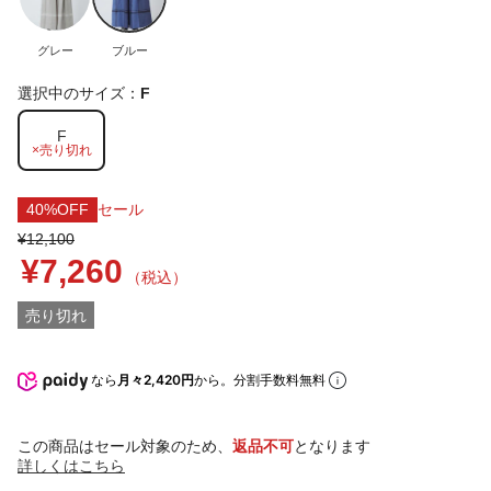
グレー
ブルー
選択中のサイズ：
F
F
×売り切れ
40%OFF
セール
¥12,100
¥7,260
（税込）
売り切れ
なら
月々2,420円
から。分割手数料無料
この商品はセール対象のため、
返品不可
となります
詳しくはこちら