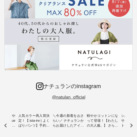
ナチュランのInstagram
@natulan_official
0％の涼や
人気カラー再入荷決
＼今週の新着をおさ
軽やかコットンにな
シルエッ
 blue
定！【 ista-ire | よく
らい／ ナチュランか
って登場！【わたし
サイズを
 】夏にぴった
ばりパンツ】予約販
らお届けしたアイテ
の大人服。】 さらり
ト より選
ックベスト
売開始 ・ 6月の販売
ムから スタッフが気
と涼し気なシアーカ
D*g*y 
開始とともに大きな
になるものをピック
ーディガン ・ 人気
ニムワン