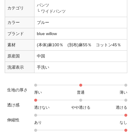
パンツ
カテゴリ
ワイドパンツ
カラー
ブルー
ブランド
blue willow
素材
(本体)麻100％ (別布)麻55％ コットン45％
原産国
中国
洗濯表示
手洗い
生地の厚さ
厚い
普通
薄い
透け感
透けない
やや透ける
透ける
伸縮性
あり
なし