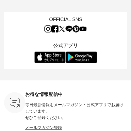
 着心地の
反響をいただき、 一
アップ👆 ・ [ This
のシアーカーディガ
心地よく
切にした服
部カラーは早々に完
week's NEW
ンが軽くて、 お手入
イリーウ
行う 「
売となった 15周年
ARRIVAL ] //
れも簡単なコットン
の 「D*g*y」 より、
low 」から新
記念のよくばりパン
2026/08/02 -
素材になりました。
毎年大人
OFFICIAL SNS
トが届きま
ツ。 たくさんのご要
2026/08/08 // ✨✨ナ
ほんのり透ける生地
ラン別注 
望をいただき、 この
チュラン15周年記念
が、女性らしさを演
ワンピー
たい、 レ
たび待望の再入荷が
✨✨ 12,000円（税
出し、 羽織るだけで
シルエッ
が楽しめる
実現しました。 今回
込）以上ご購入いた
今年らしい装いに。
見直し、 
紹介いたし
再入荷する10色のカ
だいたお客様へ 人気
レイヤードスタイル
的になっ
公式アプリ
ラーを、 改めて詳し
イラストレーター、
が楽しめて、 季節の
を 詳しく
くご紹介します。 限
よしいちひろさん
変わり目に重宝する
します。 モデル
---- blue
定カラーを手に入れ
（@chocochop2）
アイテムです。 モデ
長：164cm / 
------------
られる今だけのチャ
描き下ろし 【第2
ル身長：168cm -----
イズ：PLUS -----
ンス、 ぜひこの機会
弾】レモン柄コット
------------------------
-------------
イドボタン
をお見逃しなく！ ▼
ンバッグをプレゼン
&yarn -----------------
D*g*y -----
2,650（税
今回再入荷したカラ
ト中です💓 そろそろ
------------ ■コットン
------------ ■リブ使い
ラック ・
ー（計10色） ・コ
お盆休みの方も多い
シアーVネックカー
デニムワ
[ 注文番
ーヒー ・トマト ・
のではないでしょう
ディガン ¥7,500（税
¥9,680
-264T-
セサミ ・モモ ・グ
か。 まだまだ暑さが
込） ・スモークブル
イビー ・
リーンティー ・スミ
続きそうですが 今週
ー ・ブラック ・ネ
注文番号
お得な情報配信中
 お買
レ ・クロマメ ・レ
の新作では、今すぐ
イビー [ 注文番号：
264W-30707 ] -
真のタグを
モン ・ブルーベリー
着られて初秋まで活
GRE-263T-30614 ] -
--------------
毎日最新情報をメールマガジン・
公式アプリでお届け
たはプロフ
・ラズベリー --------
躍する シアーカーデ
-------------------------
お買い物
ール
---------------------
ィガンやベスト、デ
--- ▶️ お買い物は写
グをタップ
しています。
_official）
ista-ire ----------------
ニムワンピースなど
真のタグをタップ ま
ロフ
ぜひご登録ください。
チュ
------------- ■もっと
が登場です！ スタイ
たはプロフィール
（@natulan
注文番号や
選べるリネンのよく
リスト山口
（@natulan_official）
からどうぞ 「ナ
メールマガジン登録
検索してみ
ばりパンツ
(@natulan_stylist_yama)
からどうぞ 「ナチュ
ラン」で 