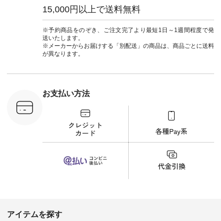
#ナチュラン
ドボタンベスト
15,000円以上で送料無料
#natulan_official.
¥12,650（税込） [
注文番号：ISW-
264T-30716 ] --------
※予約商品をのぞき、ご注文完了より最短1日～1週間程度で発
--------------------- ▶️
送いたします。
商品詳細やお買い物
※メーカーからお届けする「別配送」の商品は、商品ごとに送料
は写真のタグをタッ
が異なります。
プ またはプロフィー
ル
（@natulan_official）
から 「ナチュラン」
のサイトにアクセス
お支払い方法
して 注文番号や商品
名を検索してみてく
ださいね。 #lifewear
#fashion #natulan #
今日のコーデ #コー
ディネート #ファッ
ション #ナチュラル
#ナチュラン #日々
の暮らし #暮らしを
楽しむ #シンプルラ
イフ #シンプルコー
デ #大人女子 #夏コ
ーデ #真夏コーデ #
暑さ対策 #コーデ #
リネン
アイテムを探す
#natulan_official.